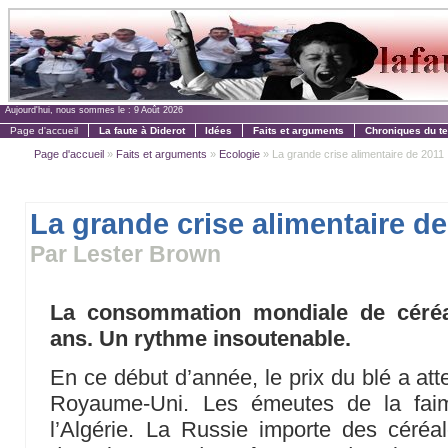
Aujourd'hui, nous sommes le :
9 Août 2026
Page d'accueil
La faute à Diderot
Idées
Faits et arguments
Chroniques du t
Page d'accueil
»
Faits et arguments
»
Ecologie
» La grande crise alimentaire de 2011
La grande crise alimentaire de
Par Lester Brown
La consommation mondiale de céréa
ans. Un rythme insoutenable.
En ce début d’année, le prix du blé a att
Royaume-Uni. Les émeutes de la faim
l’Algérie. La Russie importe des céréal