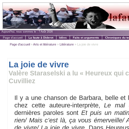
Aujourd'hui, nous sommes le :
7 Août 2026
Page d'accueil
La faute à Diderot
Idées
Faits et arguments
Chroniques du t
Page d'accueil
»
Arts et littérature
»
Littérature
» La joie de vivre
La joie de vivre
Valère Staraselski a lu « Heureux qui 
Cuvilliez
Il y a une chanson de Barbara, belle e
chez cette auteure-interprète,
Le mal 
dernières paroles sont
Et puis un matin
rien/ Mais c’est là, ça vous émerveille/ 
de vivre/ La joie de vivre
. Dans
Heureus