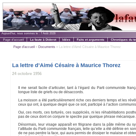
Aujourd'hui, nous sommes le :
7 Août 2026
Page d'accueil
La faute à Diderot
Idées
Faits et arguments
Chroniques du t
Page d'accueil
»
Documents
» La lettre d’Aimé Césaire à Maurice Thorez
La lettre d’Aimé Césaire à Maurice Thorez
24 octobre 1956
Il me serait facile d’articuler, tant à l’égard du Parti communiste fra
longue liste de griefs ou de désaccords.
La moisson a été particulièrement riche ces derniers temps et les révél
ceux qui ont, à quelque degré que ce soit, participé à l’action communi
Oui, ces morts, ces torturés, ces suppliciés, ni les réhabilitations posth
pas de ceux dont on conjure le spectre par quelque phrase mécanique.
Désormais, leur visage apparaît en filigrane dans la pâte même du sy
l’attitude du Parti communiste français, telle qu’elle a été définie en so
de ne pas perdre la face, qui aura permis de dissiper le malaise et obt