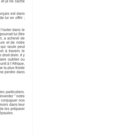
, et je ne cache
ançais est dans
 lui en offrir ;
’isoler dans le
ourrait lui être
in, a achevé de
ure et de notre
e qui seule peut
et à travers le
roit divin. Il y
faire oublier ou
nit à l’Afrique,
 la plus froide
 me perdre dans
es particuliers.
’inventer ” notre
e conjuguer nos
 noirs dans leur
 de les préparer
épaules.