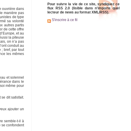
Pour suivre la vie de ce site, syndiquez ce
flux RSS 2.0 (lisible dans n'importe quel
se ouvrière dans
lecteur de news au format XML/RSS).
 de manière pas
unistes de type
S'inscrire à ce fil
irmé sa volonté
x autres partis
r de cette offre
 d’Europe, et au
éussi la piteuse
ais, on n’a pas
’ont conduit au
; bref, par tout
rance les mêmes
eau et solennel
vérance dans le
e soi même pour
e dit satisfait.
 veux ajouter un
e semble-t-il à
ne se confondent