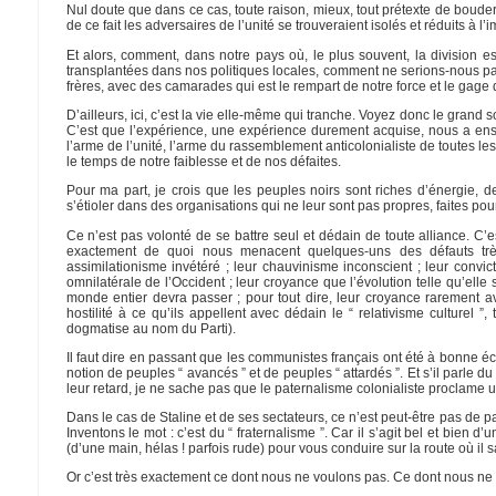
Nul doute que dans ce cas, toute raison, mieux, tout prétexte de bouder 
de ce fait les adversaires de l’unité se trouveraient isolés et réduits à l
Et alors, comment, dans notre pays où, le plus souvent, la division e
transplantées dans nos politiques locales, comment ne serions-nous pas dé
frères, avec des camarades qui est le rempart de notre force et le gage 
D’ailleurs, ici, c’est la vie elle-même qui tranche. Voyez donc le grand s
C’est que l’expérience, une expérience durement acquise, nous a ense
l’arme de l’unité, l’arme du rassemblement anticolonialiste de toutes les
le temps de notre faiblesse et de nos défaites.
Pour ma part, je crois que les peuples noirs sont riches d’énergie, 
s’étioler dans des organisations qui ne leur sont pas propres, faites pou
Ce n’est pas volonté de se battre seul et dédain de toute alliance. C’e
exactement de quoi nous menacent quelques-uns des défauts trè
assimilationisme invétéré ; leur chauvinisme inconscient ; leur convi
omnilatérale de l’Occident ; leur croyance que l’évolution telle qu’elle 
monde entier devra passer ; pour tout dire, leur croyance rarement a
hostilité à ce qu’ils appellent avec dédain le “ relativisme culturel ”
dogmatise au nom du Parti).
Il faut dire en passant que les communistes français ont été à bonne école
notion de peuples “ avancés ” et de peuples “ attardés ”. Et s’il parle 
leur retard, je ne sache pas que le paternalisme colonialiste proclame u
Dans le cas de Staline et de ses sectateurs, ce n’est peut-être pas de p
Inventons le mot : c’est du “ fraternalisme ”. Car il s’agit bel et bien 
(d’une main, hélas ! parfois rude) pour vous conduire sur la route où il s
Or c’est très exactement ce dont nous ne voulons pas. Ce dont nous ne 