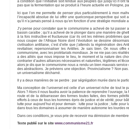
à condition que l’initiative soit rendue aux peuples qui jusqu’ici n’ont 
pas que la fermentation qui se produit à l’heure actuelle en Pologne, pa
Ici que l’on me permette de penser plus particulièrement à mon malhe
l’incapacité absolue de lui offrir une quelconque perspective qui soit a
qu’il n’a jamais pensé à nous qu’en fonction d’une stratégie mondiale 
J’y pense pour constater que le communisme a achevé de lui passer au
bassin caraïbe ; qu’il a achevé de le plonger dans une manière de ghetto 
à la fois instructive et fructueuse (car ils ont les mêmes problèmes 
nous couper de l’Afrique Noire dont l’évolution se dessine désormais 
civilisation antillaise, c’est d’elle que j’attends la régénération des A
revitaliser, repersonnaliser les Antilles. Je sais bien. On nous offre
communisme, avec les prolétariats mondiaux. Je ne nie pas ces réalités. M
a des alliés que nous impose le lieu, le moment et la nature des choses
contrarier d’autres alliances nécessaires et naturelles, légitimes et féc
alors je dis que le communisme nous a rendu un bien mauvais service en 
des abstractions. Je préviens une objection. Provincialisme ? Non pas
un universalisme décharné.
Il y a deux manières de se perdre : par ségrégation murée dans le particul
Ma conception de l’universel est celle d’un universel riche de tout le pa
Alors ? Alors il nous faudra avoir la patience de reprendre l’ouvrage, la fo
route et de la débarrasser des formes toutes faites, des formes pétr
efforts à ceux de tous les hommes épris de justice et de vérité, pour bâ
lutte pour aujourd’hui et pour demain : lutte pour la justice ; lutte pour 
dans tous les domaines à assumer de manière autonome les lourdes resp
Dans ces conditions, je vous prie de recevoir ma démission de membre 
Texte publié sur le site
www.communisme21.fr