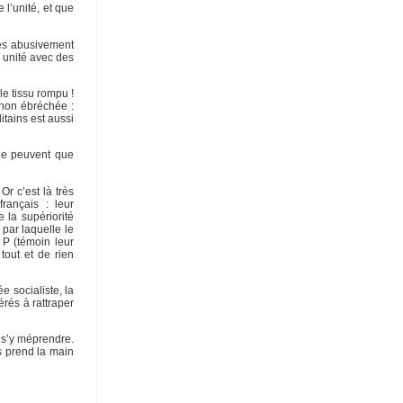
 l’unité, et que
nes abusivement
e unité avec des
le tissu rompu !
 non ébréchée :
itains est aussi
 ne peuvent que
Or c’est là très
ançais : leur
 la supériorité
 par laquelle le
 P (témoin leur
tout et de rien
e socialiste, la
érés à rattraper
à s’y méprendre.
us prend la main