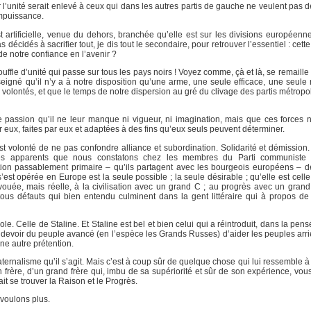
l’unité serait enlevé à ceux qui dans les autres partis de gauche ne veulent pas de
’impuissance.
st artificielle, venue du dehors, branchée qu’elle est sur les divisions européen
cidés à sacrifier tout, je dis tout le secondaire, pour retrouver l’essentiel : cett
de notre confiance en l’avenir ?
ouffle d’unité qui passe sur tous les pays noirs ! Voyez comme, çà et là, se remaille 
igné qu’il n’y a à notre disposition qu’une arme, une seule efficace, une seule
 volontés, et que le temps de notre dispersion au gré du clivage des partis métropol
de passion qu’il ne leur manque ni vigueur, ni imagination, mais que ces forces
r eux, faites par eux et adaptées à des fins qu’eux seuls peuvent déterminer.
st volonté de ne pas confondre alliance et subordination. Solidarité et démission. 
s apparents que nous constatons chez les membres du Parti communiste fr
ction passablement primaire – qu’ils partagent avec les bourgeois européens – de
s’est opérée en Europe est la seule possible ; la seule désirable ; qu’elle est celle
vouée, mais réelle, à la civilisation avec un grand C ; au progrès avec un grand
, tous défauts qui bien entendu culminent dans la gent littéraire qui à propos de 
. Celle de Staline. Et Staline est bel et bien celui qui a réintroduit, dans la pensé
du devoir du peuple avancé (en l’espèce les Grands Russes) d’aider les peuples arri
ne autre prétention.
aternalisme qu’il s’agit. Mais c’est à coup sûr de quelque chose qui lui ressemble 
d’un frère, d’un grand frère qui, imbu de sa supériorité et sûr de son expérience, vo
ait se trouver la Raison et le Progrès.
voulons plus.