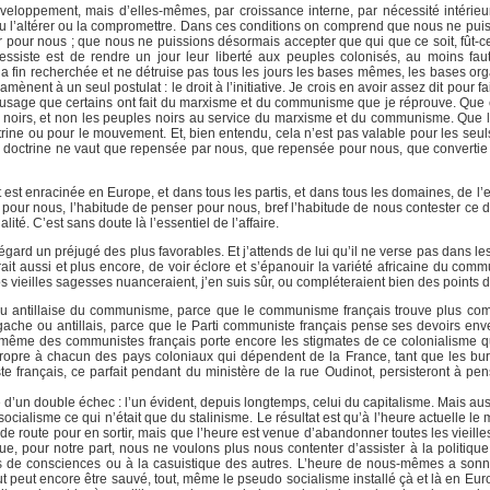
eloppement, mais d’elles-mêmes, par croissance interne, par nécessité intérieu
 ou l’altérer ou la compromettre. Dans ces conditions on comprend que nous ne pui
pour nous ; que nous ne puissions désormais accepter que qui que ce soit, fût-ce
essiste est de rendre un jour leur liberté aux peuples colonisés, au moins faut-
la fin recherchée et ne détruise pas tous les jours les bases mêmes, les bases org
ènent à un seul postulat : le droit à l’initiative. Je crois en avoir assez dit pour 
l’usage que certains ont fait du marxisme et du communisme que je réprouve. Que 
oirs, et non les peuples noirs au service du marxisme et du communisme. Que la
ine ou pour le mouvement. Et, bien entendu, cela n’est pas valable pour les seu
ne doctrine ne vaut que repensée par nous, que repensée pour nous, que convertie
nt est enracinée en Europe, et dans tous les partis, et dans tous les domaines, de l’
pour nous, l’habitude de penser pour nous, bref l’habitude de nous contester ce droi
alité. C’est sans doute là l’essentiel de l’affaire.
 égard un préjugé des plus favorables. Et j’attends de lui qu’il ne verse pas dans 
it aussi et plus encore, de voir éclore et s’épanouir la variété africaine du comm
s vieilles sagesses nuanceraient, j’en suis sûr, ou compléteraient bien des points d
e, ou antillaise du communisme, parce que le communisme français trouve plus 
gache ou antillais, parce que le Parti communiste français pense ses devoirs env
e même des communistes français porte encore les stigmates de ce colonialisme q
ropre à chacun des pays coloniaux qui dépendent de la France, tant que les bu
e français, ce parfait pendant du ministère de la rue Oudinot, persisteront à pe
d’un double échec : l’un évident, depuis longtemps, celui du capitalisme. Mais aussi
cialisme ce qui n’était que du stalinisme. Le résultat est qu’à l’heure actuelle l
 de route pour en sortir, mais que l’heure est venue d’abandonner toutes les vieille
ue, pour notre part, nous ne voulons plus nous contenter d’assister à la politique
es de consciences ou à la casuistique des autres. L’heure de nous-mêmes a sonn
ut peut encore être sauvé, tout, même le pseudo socialisme installé çà et là en Eur