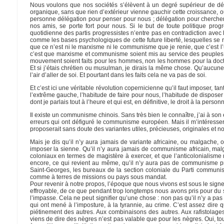
Nous voulons que nos sociétés s’élèvent à un degré supérieur de dév
organique, sans que rien d’extérieur vienne gauchir cette croissance,
personne délégation pour penser pour nous ; délégation pour chercher 
nos amis, se porte fort pour nous. Si le but de toute politique progr
quotidienne des partis progressistes n’entre pas en contradiction avec 
comme les bases psychologiques de cette future liberté, lesquelles se ram
que ce n’est ni le marxisme ni le communisme que je renie, que c’est 
c’est que marxisme et communisme soient mis au service des peuples n
mouvement soient faits pour les hommes, non les hommes pour la doctr
Et si j’étais chrétien ou musulman, je dirais la même chose. Qu’aucu
l’air d’aller de soi. Et pourtant dans les faits cela ne va pas de soi.
Et c’est ici une véritable révolution copernicienne qu’il faut imposer, ta
l’extrême gauche, l’habitude de faire pour nous, l’habitude de disposer 
dont je parlais tout à l’heure et qui est, en définitive, le droit à la personn
Il existe un communisme chinois. Sans très bien le connaître, j’ai à son
erreurs qui ont défiguré le communisme européen. Mais il m’intéressera
proposerait sans doute des variantes utiles, précieuses, originales et no
Mais je dis qu’il n’y aura jamais de variante africaine, ou malgach
imposer la sienne. Qu’il n’y aura jamais de communisme africain, mal
coloniaux en termes de magistère à exercer, et que l’anticolonialism
encore, ce qui revient au même, qu’il n’y aura pas de communisme p
Saint-Georges, les bureaux de la section coloniale du Parti communist
comme à terres de missions ou pays sous mandat.
Pour revenir à notre propos, l’époque que nous vivons est sous le signe 
effroyable, de ce que pendant trop longtemps nous avons pris pour du so
l’impasse. Cela ne peut signifier qu’une chose : non pas qu’il n’y a pas
qui ont mené à l’imposture, à la tyrannie, au crime. C’est assez dire q
piétinement des autres. Aux combinaisons des autres. Aux rafistolag
viens de dire des nègres n’est pas valable que pour les nègres. Oui, to