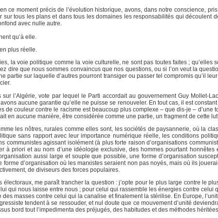
 en ce moment précis de l’évolution historique, avons, dans notre conscience, pri
sur tous les plans et dans tous les domaines les responsabilités qui découlent de
onfond avec nulle autre.
nent qu’à elle.
en plus réelle.
ies, la voie politique comme la voie culturelle, ne sont pas toutes faites ; qu’elles s
sez dire que nous sommes convaincus que nos questions, ou si l’on veut la questio
e partie sur laquelle d’autres pourront transiger ou passer tel compromis qu’il leu
cier.
ais sur l’Algérie, vote par lequel le Parti accordait au gouvernement Guy Mollet-La
avons aucune garantie qu’elle ne puisse se renouveler. En tout cas, il est constant 
ples de couleur contre le racisme est beaucoup plus complexe – que dis-je – d’une t
aurait en aucune manière, être considérée comme une partie, un fragment de cette lut
mme les nôtres, rurales comme elles sont, les sociétés de paysannerie, où la clas
itique sans rapport avec leur importance numérique réelle, les conditions politiq
ions communistes agissant isolément (à plus forte raison d’organisations communis
eter à priori et au nom d’une idéologie exclusive, des hommes pourtant honnêtes 
 d’organisation aussi large et souple que possible, une forme d’organisation susce
 forme d’organisation où les marxistes seraient non pas noyés, mais où ils jouerai
jectivement, de diviseurs des forces populaires.
ctoraux, me paraît trancher la question : j’opte pour le plus large contre le plus 
 qui nous laisse entre nous ; pour celui qui rassemble les énergies contre celui q
ce des masses contre celui qui la canalise et finalement la stérilise. En Europe, l’uni
ressiste tendent à se ressouder, et nul doute que ce mouvement d’unité deviendrait
essus bord tout l’impedimenta des préjugés, des habitudes et des méthodes héritées