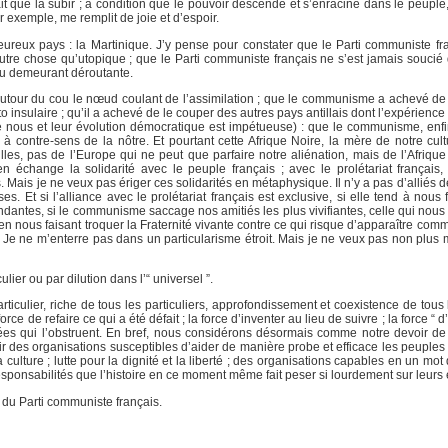
fait que la subir ; à condition que le pouvoir descende et s’enracine dans le peuple
r exemple, me remplit de joie et d’espoir.
ureux pays : la Martinique. J’y pense pour constater que le Parti communiste fr
utre chose qu’utopique ; que le Parti communiste français ne s’est jamais soucié de
au demeurant déroutante.
tour du cou le nœud coulant de l’assimilation ; que le communisme a achevé de l
insulaire ; qu’il a achevé de le couper des autres pays antillais dont l’expérience p
que nous et leur évolution démocratique est impétueuse) : que le communisme, enf
à contre-sens de la nôtre. Et pourtant cette Afrique Noire, la mère de notre cult
ntilles, pas de l’Europe qui ne peut que parfaire notre aliénation, mais de l’Afriqu
 en échange la solidarité avec le peuple français ; avec le prolétariat français, 
ais je ne veux pas ériger ces solidarités en métaphysique. Il n’y a pas d’alliés de d
. Et si l’alliance avec le prolétariat français est exclusive, si elle tend à nous 
ondantes, si le communisme saccage nos amitiés les plus vivifiantes, celle qui nous u
nous faisant troquer la Fraternité vivante contre ce qui risque d’apparaître comme
. Je ne m’enterre pas dans un particularisme étroit. Mais je ne veux pas non plus
ier ou par dilution dans l’“ universel ”.
rticulier, riche de tous les particuliers, approfondissement et coexistence de tous l
rce de refaire ce qui a été défait ; la force d’inventer au lieu de suivre ; la force “ d
ifiées qui l’obstruent. En bref, nous considérons désormais comme notre devoir d
tir des organisations susceptibles d’aider de manière probe et efficace les peuples
la culture ; lutte pour la dignité et la liberté ; des organisations capables en un mot
onsabilités que l’histoire en ce moment même fait peser si lourdement sur leurs 
du Parti communiste français.