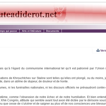
emps qui passe
Arts et littérature
Documents
Vers
nçais qu’à l’égard du communisme international tel qu’il est patronné par l’Union 
ations de Khrouchtchev sur Staline sont telles qu’elles ont plongé, ou du moins, j
ste, dans un abîme de stupeur, de douleur et de honte.
umes, ni les funérailles nationales, ni les discours officiels ne prévaudront contre 
stème, comme l’obsession de notre échec et de notre humiliation. Et bien entend
n XIVe Congrès, attitude qui semble avant tout avoir été dictée par le dérisoire souc
enu que cesse de s’ulcérer et de saigner au plus vif de nos consciences une blessur