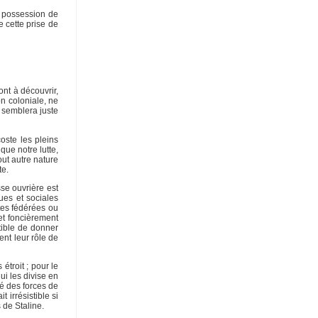
s possession de
 cette prise de
ont à découvrir,
n coloniale, ne
r semblera juste
coste les pleins
que notre lutte,
out autre nature
te.
se ouvrière est
ues et sociales
tes fédérées ou
et foncièrement
ptible de donner
ent leur rôle de
étroit ; pour le
ui les divise en
té des forces de
 irrésistible si
 de Staline.