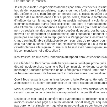
Les faits sont là, massifs.
Je cite pêle-mêle : les précisions données par Khrouchtchev sur les méth
trop de démocraties populaires, rapports qui nous font croire à l’exist
très différente de la manière dont on en use avec la classe ouvrière d
stalinien des relations entre États et partis frères, témoin le tombe
d’indépendance ; le manque de signes positifs indiquant la volonté d
communistes et aux autres états socialistes ; ou alors le manque de hât
et à affirmer leur indépendance à l’égard de la Russie ; tout cela nous
nom du socialisme, des bureaucraties coupées du peuple, des bureaucratie
merveille de transformer en cauchemar ce que l’humanité a pendant lo
pu ne pas être frappé par sa répugnance à s’engager dans les voies de 
crime ; son inaltérable satisfaction de soi ; son refus de renoncer pou
cela qui nous autorise à parler d’un stalinisme français qui a la vie 
catastrophiques effets qu’en Russie, si le hasard avait permis qu’en Franc
Ici, comment taire notre déception ?
Il est très vrai de dire qu’au lendemain du rapport Khrouchtchev nous av
On attendait du Parti communiste français une autocritique probe ; une 
départ ; quelque chose comme le Parti communiste fondé une seconde 
mensonge ; absurde prétention de ne s’être jamais trompé ; bref, chez
se hausser au niveau de l’événement et toutes les ruses puériles d’un o
Quoi ! Tous les partis communistes bougent. Italie. Pologne. Hongrie. Chi
Jamais je n’ai eu autant conscience d’un tel retard historique affligea
Mais, quelque grave que soit ce grief – et à lui seul très suffisant car f
certain nombre de considérations se rapportant à ma qualité d’homme d
Disons d’un mot : qu’à la lumière des événements (et réflexion faite s
avoir cours dans des pays qui se réclament du socialisme), j’ai acquis 
pas purement et simplement ; qu’elles ne peuvent pas se confondre pu