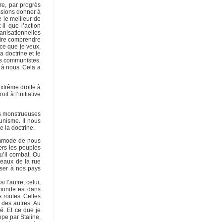
re, par progrès
ssions donner à
 le meilleur de
il que l’action
anisationnelles
faire comprendre
ce que je veux,
 doctrine et le
ls communistes.
 à nous. Cela a
extrême droite à
t à l’initiative
les monstrueuses
unisme. Il nous
e la doctrine.
commode de nous
ers les peuples
u’il combat. Ou
reaux de la rue
nser à nos pays
 l’autre, celui,
e monde est dans
s routes. Celles
 des autres. Au
é. Et ce que je
ope par Staline,