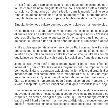
Un fait à mes yeux capital est celui-ci : que nous, hommes de couleur,
tout le champ de notre singularité et que nous sommes prêts à assumer 
conscience. Singularité de notre “ situation dans le monde ” qui ne se c
Singularité de nos problèmes qui ne se ramènent à nul autre problème.
Singularité de notre histoire coupée de terribles avatars qui n’appartien
Singularité de notre culture que nous voulons vivre de manière de plus 
Qu’en résulte-t-il, sinon que nos voies vers l’avenir, je dis toutes nos vo
et que les soins de cette découverte ne regardent que nous ? C’est as
peut pas être traitée comme une partie d’un ensemble plus important, un
de passer eu égard à une situation générale qu’ils auront seuls à appré
Ici il est clair que je fais allusion au vote du Parti communiste franç
pouvoirs pour sa politique en Afrique du Nord – éventualité dont nous n’
la lutte des peuples coloniaux contre le colonialisme, la lutte des peu
que la lutte de l’ouvrier français contre le capitalisme français et ne s
Je me suis souvent posé la question de savoir si, dans des sociétés co
infime et où, par contre, les classes moyennes ont une importance pol
permettaient, dans le contexte actuel, une action efficace d’organisat
inféodées au Parti communiste de la métropole) et si, au lieu de rej
anticolonialistes, il n’y avait pas plutôt lieu de rechercher une forme
élan au plus grand nombre, plutôt qu’à caporaliser un petit nombre. Une
levain, d’inspirateur, d’orienteur et non celui qu’à présent ils jouent ob
L’impasse où nous sommes aujourd’hui aux Antilles, malgré nos succès éle
mouvement qui nous met au coude à coude avec les autres et contre celui
chapelles, en sectes, en églises ; pour celui qui libère l’énergie créatri
gauche est à l’ordre du jour ; les morceaux disjoints du mouvement prog
du côté des partis communistes staliniens, on se décidait à jeter par-d