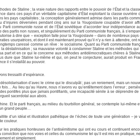
odes de Staline ; la vraie nature des rapports entre le pouvoir de l’État et la clas
ence dans ces pays d’un véritable capitalisme d’État exploitant la classe ouvrière
ans les pays capitalistes ; la conception généralement admise dans les partis comm
reau d’injures déversées pendant cinq ans sur la Yougoslavie coupable d’avoir aff
u Parti communiste russe et de l’État soviétique d’accorder leur indépendance au
e des partis non russes, et singulièrement du Parti communiste français, à s’empare
 autorise à dire que – exception faite pour la Yougoslavie – dans de nombreux pays
s usurpatrices, et dont il est maintenant prouvé qu’il n’y a rien à attendre, ont r
ngtemps caressé comme un rêve : le socialisme. Quant au Parti communiste franç
la déstalinisation ; sa mauvaise volonté à condamner Staline et les méthodes qui l
r sa part et en ce qui le concerne aux méthodes antidémocratiques chères à Staline 
plus dure que Staline lui-même et qui, on peut le conjecturer, aurait produit en F
e il s’installât au pouvoir.
ons tressailli d’espérance.
désolidarisation d’avec le crime qui le disculpât ; pas un reniement, mais un nouv
fois… Au lieu qu’au Havre, nous n’avons vu qu’entêtement dans l’erreur ; persé
 des pontifes plus que jamais pontifiants, une incapacité sénile à se déprendre d
rgueil sacerdotal aux abois.
ne. Et le parti français, au milieu du tourbillon général, se contemple lui-même et s
nt un grand peuple…
aillite d’un idéal et illustration pathétique de l’échec de toute une génération – je
e couleur.
ur les pratiques honteuses de l’antisémitisme qui ont eu cours et continuent encor
la conviction que nos voies et celles du communisme tel qu’il est mis en pratique, 
rement et simplement.