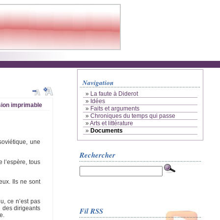
Navigation
»
La faute à Diderot
»
Idées
ion imprimable
»
Faits et arguments
»
Chroniques du temps qui passe
»
Arts et littérature
»
Documents
soviétique, une
Rechercher
e l’espère, tous
eux. Ils ne sont
u, ce n’est pas
i des dirigeants
Fil RSS
e.