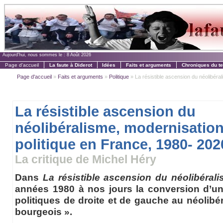
Aujourd'hui, nous sommes le :
8 Août 2026
Page d'accueil
La faute à Diderot
Idées
Faits et arguments
Chroniques du t
Page d'accueil
»
Faits et arguments
»
Politique
» La résistible ascension du néolibéral
La résistible ascension du
néolibéralisme, modernisation 
politique en France, 1980- 202
La critique de Michel Héry
Dans
La résistible ascension du néolibéral
années 1980 à nos jours la conversion d’un
politiques de droite et de gauche au néolibé
bourgeois ».