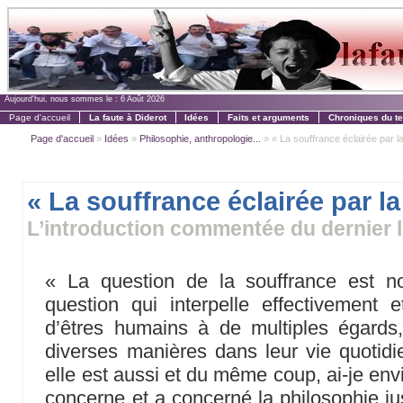
Aujourd'hui, nous sommes le :
6 Août 2026
Page d'accueil
La faute à Diderot
Idées
Faits et arguments
Chroniques du t
Page d'accueil
»
Idées
»
Philosophie, anthropologie...
» « La souffrance éclairée par l
« La souffrance éclairée par la
L’introduction commentée du dernier l
« La question de la souffrance est 
question qui interpelle effectivement
d’êtres humains à de multiples égards
diverses manières dans leur vie quotidie
elle est aussi et du même coup, ai-je env
concerne et a concerné la philosophie ju