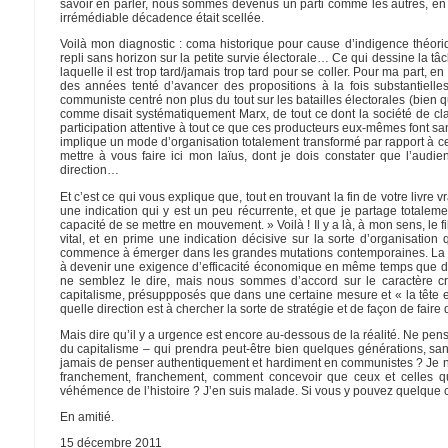
savoir en parler, nous sommes devenus un parti comme les autres, en 
irrémédiable décadence était scellée.
Voilà mon diagnostic : coma historique pour cause d’indigence théori
repli sans horizon sur la petite survie électorale… Ce qui dessine la tâ
laquelle il est trop tard/jamais trop tard pour se coller. Pour ma part,
des années tenté d’avancer des propositions à la fois substantielles
communiste centré non plus du tout sur les batailles électorales (bien 
comme disait systématiquement Marx, de tout ce dont la société de cl
participation attentive à tout ce que ces producteurs eux-mêmes font sa
implique un mode d’organisation totalement transformé par rapport à ce
mettre à vous faire ici mon laïus, dont je dois constater que l’aud
direction…
Et c’est ce qui vous explique que, tout en trouvant la fin de votre livre 
une indication qui y est un peu récurrente, et que je partage totalemen
capacité de se mettre en mouvement. » Voilà ! Il y a là, à mon sens, le
vital, et en prime une indication décisive sur la sorte d’organisation 
commence à émerger dans les grandes mutations contemporaines. La capa
à devenir une exigence d’efficacité économique en même temps que de 
ne semblez le dire, mais nous sommes d’accord sur le caractère cr
capitalisme, présuppposés que dans une certaine mesure et « la tête 
quelle direction est à chercher la sorte de stratégie et de façon de fair
Mais dire qu’il y a urgence est encore au-dessous de la réalité. Ne p
du capitalisme – qui prendra peut-être bien quelques générations, s
jamais de penser authentiquement et hardiment en communistes ? Je n’ai
franchement, franchement, comment concevoir que ceux et celles q
véhémence de l’histoire ? J’en suis malade. Si vous y pouvez quelqu
En amitié.
15 décembre 2011