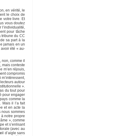
n, en vérité, le
ent le choix de
votre livre. Et
ous vous doutez
 l’individualité,
ment pour tâche
a tribune du CC
de sa part à la
que jamais en un
 avoir été « au-
t, non, comme il
x, mais conteste
je m’en réjouis,
ement compromis
ui m’intéressent,
électeurs autour
titutionnelle ».
as du tout pour
igé pour engager
un pays comme la
ais il l’a fait
e et en acte la
ous nous sommes
n à notre propre
 l’âme », comme
ipe et s’enlisant
torale (avec au
il d’aigle sans