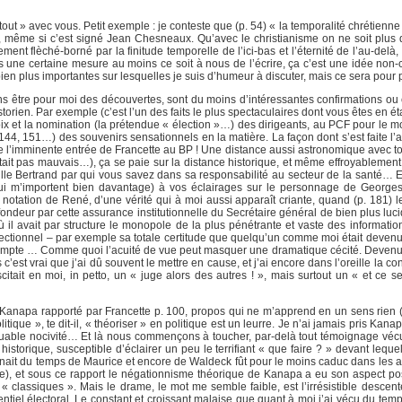
out » avec vous. Petit exemple : je conteste que (p. 54) « la temporalité chrétienne
 même si c’est signé Jean Chesneaux. Qu’avec le christianisme on ne soit plus 
ment flèché-borné par la finitude temporelle de l’ici-bas et l’éternité de l’au-delà,
ns une certaine mesure au moins ce soit à nous de l’écrire, ça c’est une idée non-
en plus importantes sur lesquelles je suis d’humeur à discuter, mais ce sera pour p
 être pour moi des découvertes, sont du moins d’intéressantes confirmations ou é
historien. Par exemple (c’est l’un des faits le plus spectaculaires dont vous êtes en é
oix et la nomination (la prétendue « élection »…) des dirigeants, au PCF pour le m
, 144, 151…) des souvenirs sensationnels en la matière. La façon dont s’est faite l
nt de l’imminente entrée de Francette au BP ! Une distance aussi astronomique avec 
tait pas mauvais…), ça se paie sur la distance historique, et même effroyablement
lle Bertrand par qui vous savez dans sa responsabilité au secteur de la santé… E
 qui m’importent bien davantage) à vos éclairages sur le personnage de George
otation de René, d’une vérité qui à moi aussi apparaît criante, quand (p. 181) le 
fondeur par cette assurance institutionnelle du Secrétaire général de bien plus luc
ù il avait par structure le monopole de la plus pénétrante et vaste des informati
rectionnel – par exemple sa totale certitude que quelqu’un comme moi était deven
 compte … Comme quoi l’acuité de vue peut masquer une dramatique cécité. Devenu 
c’est vrai que j’ai dû souvent le mettre en cause, et j’ai encore dans l’oreille la co
itait en moi, in petto, un « juge alors des autres ! », mais surtout un « et ce se
 Kanapa rapporté par Francette p. 100, propos qui ne m’apprend en un sens rien (j
tique », te dit-il, « théoriser » en politique est un leurre. Je n’ai jamais pris Kanap
rquable nocivité… Et là nous commençons à toucher, par-delà tout témoignage vécu
que historique, susceptible d’éclairer un peu le terrifiant « que faire ? » devant le
égnait du temps de Maurice et encore de Waldeck fût pour le moins caduc dans les a
ue), et sous ce rapport le négationnisme théorique de Kanapa a eu son aspect pos
 classiques ». Mais le drame, le mot me semble faible, est l’irrésistible descen
tiel électoral. Le constant et croissant malaise que quant à moi j’ai vécu du temp