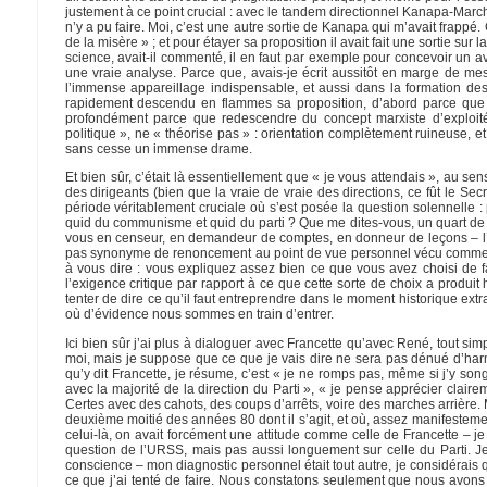
justement à ce point crucial : avec le tandem directionnel Kanapa-March
n’y a pu faire. Moi, c’est une autre sortie de Kanapa qui m’avait frapp
de la misère » ; et pour étayer sa proposition il avait fait une sortie sur 
science, avait-il commenté, il en faut par exemple pour concevoir un a
une vraie analyse. Parce que, avais-je écrit aussitôt en marge de me
l’immense appareillage indispensable, et aussi dans la formation des
rapidement descendu en flammes sa proposition, d’abord parce que 
profondément parce que redescendre du concept marxiste d’exploité
politique », ne « théorise pas » : orientation complètement ruineuse, e
sans cesse un immense drame.
Et bien sûr, c’était là essentiellement que « je vous attendais », au s
des dirigeants (bien que la vraie de vraie des directions, ce fût le S
période véritablement cruciale où s’est posée la question solennelle 
quid du communisme et quid du parti ? Que me dites-vous, un quart de si
vous en censeur, en demandeur de comptes, en donneur de leçons – l’his
pas synonyme de renoncement au point de vue personnel vécu comme tel
à vous dire : vous expliquez assez bien ce que vous avez choisi de f
l’exigence critique par rapport à ce que cette sorte de choix a produit h
tenter de dire ce qu’il faut entreprendre dans le moment historique ext
où d’évidence nous sommes en train d’entrer.
Ici bien sûr j’ai plus à dialoguer avec Francette qu’avec René, tout 
moi, mais je suppose que ce que je vais dire ne sera pas dénué d’har
qu’y dit Francette, je résume, c’est « je ne romps pas, même si j’y song
avec la majorité de la direction du Parti », « je pense apprécier clai
Certes avec des cahots, des coups d’arrêts, voire des marches arrière. 
deuxième moitié des années 80 dont il s’agit, et où, assez manifestemen
celui-là, on avait forcément une attitude comme celle de Francette – je 
question de l’URSS, mais pas aussi longuement sur celle du Parti. 
conscience – mon diagnostic personnel était tout autre, je considérais q
ce que j’ai tenté de faire. Nous constatons seulement que nous avons a