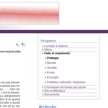
Navigation
»
La faute à Diderot
»
Idées
ion imprimable
»
Faits et arguments
»
Politique
»
Monde
»
Société
»
Ecole
»
Ecologie
»
Politique culturelle, langue(s)
s ne pas laisser
 ne passe pas en
»
Chroniques du temps qui passe
rois… –, mes six
»
Arts et littérature
c’est le travail.
»
Documents
eux allègrement
ction d’un grand
nt elle n’aurait
Rechercher
te ma vie je me