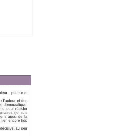
uteur – pudeur et
e l’auteur et des
nne démocratique,
te, pour résister
ntaires (je suis
sens aussi de la
 lien encore trop
décisive, au jour