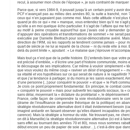
recul, à assumer mon choix de l’époque », je suis contraint de marquer
Parce que, si vers 1984-9, il pouvait jusqu’à un certain point y avoir dou
PCF n’avançait pas au milieu des années 80, la suite a tranché, non ? 
ceux qui n’en jugeaient pas comme moi. Mais cette attitude n’est plus 
quand je dis ce qui « me » manque, vous entendez bien qu’il ne s’agit
qu’elle a en moi quelque écho particulier. Il s’agit de l’affaire qui me fut
au motif à peine croyable aujourd’hui que j’avais osé y demander (p
d’appuyer des opérations et transformations de sommet » ne serait pas
exécutée par Danielle Bleitrach pour social-démocratisme avéré. Mais
direction de l’IRM, où les rapports se tendirent comme jamais – pour ma
quart de siècle je ne lui ai reparlé de la chose – ni du reste elle à moi.
delà du point limite », ajoutant : « Le malaise que j’éprouve m’accomp
Mais tout ça n’est que de la petite histoire. Et j’entends bien que votre
est précisé d’emblée, « d’écrire une part d’histoire communiste, moins en
le découpage de ses implications. Car même à vouloir simplement « témoi
que vous voulez du même coup « raviver un désir d’engagement » – mai
sa vitalité et vos hypothèses sur ce qui serait de nature à le ragaillirdir 
et que j’ai tendance à partager, si du moins je les saisis exactement. Ai
d’une personne [...] pour conquérir le pouvoir » et que « le Parti commu
Je crois ce point proprement fondamental. En principe, le combat comm
« conquérir le pouvoir » mais pour subvertir les rapports sociaux, la «
sans délai, moyennant la « dictature du prolétariat », le dépérissement
France, cette façon de comprendre la voie révolutionnaire vers le com
(drame de l’insuffisance de pensée théorique de la politique) en aban
stratégie révolutionnaire alternative dont il était évidemment besoin
imaginé anéantir en faisant observer qu’elles étaient incapables de prod
carence). Mais la stratégie a horreur du vide. Ne trouvant pas, ne cher
on dit à Marseille) la stratégie révolutionnnaire alternative (ici est à fai
sans effet au tournant des années 70 et 80), nous nous sommes rabattu
début encore un peu de papier de soie autour…), c’est-à-dire que dans l