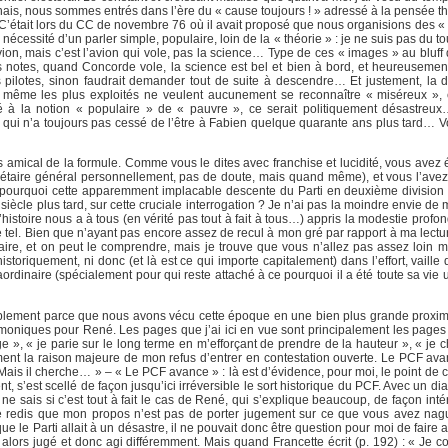
ais, nous sommes entrés dans l’ère du « cause toujours ! » adressé à la pensée thé
é. C’était lors du CC de novembre 76 où il avait proposé que nous organisions des 
la nécessité d’un parler simple, populaire, loin de la « théorie » : je ne suis pas du 
vion, mais c’est l’avion qui vole, pas la science… Type de ces « images » au bluff
s notes, quand Concorde vole, la science est bel et bien à bord, et heureusement
 pilotes, sinon faudrait demander tout de suite à descendre… Et justement, la d
même les plus exploités ne veulent aucunement se reconnaître « miséreux », e
 à la notion « populaire » de « pauvre », ce serait politiquement désastreux
t qui n’a toujours pas cessé de l’être à Fabien quelque quarante ans plus tard… Vo
ens amical de la formule. Comme vous le dites avec franchise et lucidité, vous ave
ecrétaire général personnellement, pas de doute, mais quand même), et vous l’avez
: pourquoi cette apparemment implacable descente du Parti en deuxième division d
ècle plus tard, sur cette cruciale interrogation ? Je n’ai pas la moindre envie de
toire nous a à tous (en vérité pas tout à fait à tous…) appris la modestie profond
. Bien que n’ayant pas encore assez de recul à mon gré par rapport à ma lecture
aire, et on peut le comprendre, mais je trouve que vous n’allez pas assez loin 
istoriquement, ni donc (et là est ce qui importe capitalement) dans l’effort, vaille 
raordinaire (spécialement pour qui reste attaché à ce pourquoi il a été toute sa vi
simplement parce que nous avons vécu cette époque en une bien plus grande proximi
moniques pour René. Les pages que j’ai ici en vue sont principalement les pages
e », « je parie sur le long terme en m’efforçant de prendre de la hauteur », « je c
rement la raison majeure de mon refus d’entrer en contestation ouverte. Le PCF ava
Mais il cherche… » – « Le PCF avance » : là est d’évidence, pour moi, le point de c
t, s’est scellé de façon jusqu’ici irréversible le sort historique du PCF. Avec un 
ne sais si c’est tout à fait le cas de René, qui s’explique beaucoup, de façon inté
Je redis que mon propos n’est pas de porter jugement sur ce que vous avez na
ue le Parti allait à un désastre, il ne pouvait donc être question pour moi de faire
lors jugé et donc agi différemment. Mais quand Francette écrit (p. 192) : « Je co