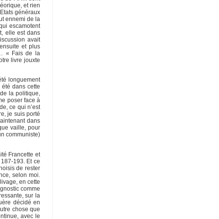
orique, et rien
« Etats généraux
tout ennemi de la
 qui escamotent
, elle est dans
iscussion avait
nsuite et plus
… « Fais de la
tre livre jouxte
z été longuement
 été dans cette
e la politique,
 me poser face à
e, ce qui n’est
, je suis porté
maintenant dans
que vaille, pour
e un communiste)
té Francette et
 187-193. Et ce
hoisis de rester
nce, selon moi.
livage, en cette
diagnostic comme
ressante, sur la
guère décidé en
 autre chose que
ntinue, avec le