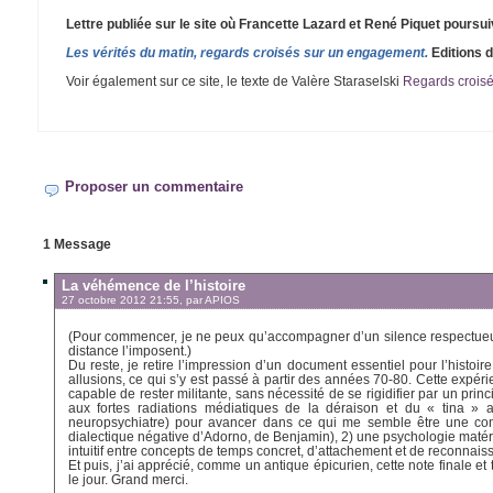
Lettre publiée sur le site où Francette Lazard et René Piquet poursuiv
Les vérités du matin, regards croisés sur un engagement.
Editions de
Voir également sur ce site, le texte de Valère Staraselski
Regards crois
Proposer un commentaire
1 Message
La véhémence de l’histoire
27 octobre 2012 21:55, par
APIOS
(Pour commencer, je ne peux qu’accompagner d’un silence respectueux, 
distance l’imposent.)
Du reste, je retire l’impression d’un document essentiel pour l’histoir
allusions, ce qui s’y est passé à partir des années 70-80. Cette expé
capable de rester militante, sans nécessité de se rigidifier par un pri
aux fortes radiations médiatiques de la déraison et du « tina » a
neuropsychiatre) pour avancer dans ce qui me semble être une conv
dialectique négative d’Adorno, de Benjamin), 2) une psychologie matéria
intuitif entre concepts de temps concret, d’attachement et de reconnais
Et puis, j’ai apprécié, comme un antique épicurien, cette note finale e
le jour. Grand merci.