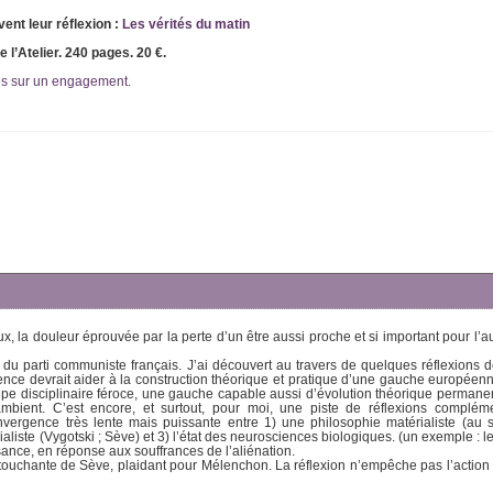
ent leur réflexion :
Les vérités du matin
 l’Atelier. 240 pages. 20 €.
és sur un engagement
.
la douleur éprouvée par la perte d’un être aussi proche et si important pour l’a
e du parti communiste français. J’ai découvert au travers de quelques réflexions d
rience devrait aider à la construction théorique et pratique d’une gauche europée
ncipe disciplinaire féroce, une gauche capable aussi d’évolution théorique permanen
mbient. C’est encore, et surtout, pour moi, une piste de réflexions compléme
ergence très lente mais puissante entre 1) une philosophie matérialiste (au 
liste (Vygotski ; Sève) et 3) l’état des neurosciences biologiques. (un exemple : le
sance, en réponse aux souffrances de l’aliénation.
t touchante de Sève, plaidant pour Mélenchon. La réflexion n’empêche pas l’action 