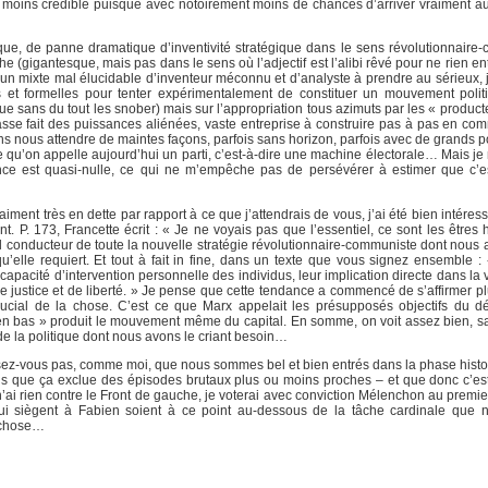
moins crédible puisque avec notoirement moins de chances d’arriver vraiment au
que, de panne dramatique d’inventivité stratégique dans le sens révolutionnaire
che (gigantesque, mais pas dans le sens où l’adjectif est l’alibi rêvé pour ne rien 
 en un mixte mal élucidable d’inventeur méconnu et d’analyste à prendre au sérieux, 
 et formelles pour tenter expérimentalement de constituer un mouvement politiq
que sans du tout les snober) mais sur l’appropriation tous azimuts par les « produc
asse fait des puissances aliénées, vaste entreprise à construire pas à pas en co
ns nous attendre de maintes façons, parfois sans horizon, parfois avec de grands p
 qu’on appelle aujourd’hui un parti, c’est-à-dire une machine électorale… Mais je
ience est quasi-nulle, ce qui ne m’empêche pas de persévérer à estimer que c’
vraiment très en dette par rapport à ce que j’attendrais de vous, j’ai été bien intére
t. P. 173, Francette écrit : « Je ne voyais pas que l’essentiel, ce sont les êtres
 fil conducteur de toute la nouvelle stratégie révolutionnaire-communiste dont nous
qu’elle requiert. Et tout à fait in fine, dans un texte que vous signez ensemble : 
cité d’intervention personnelle des individus, leur implication directe dans la v
justice et de liberté. » Je pense que cette tendance a commencé de s’affirmer pl
ucial de la chose. C’est ce que Marx appelait les présupposés objectifs du 
en bas » produit le mouvement même du capital. En somme, on voit assez bien, sa
e de la politique dont nous avons le criant besoin…
ensez-vous pas, comme moi, que nous sommes bel et bien entrés dans la phase histo
ans que ça exclue des épisodes brutaux plus ou moins proches – et que donc c’e
 rien contre le Front de gauche, je voterai avec conviction Mélenchon au premier 
ui siègent à Fabien soient à ce point au-dessous de la tâche cardinale que 
e chose…