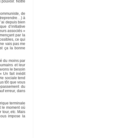
 pouvoir. Notre
-communiste, de
entreprendre…) à
j’ai depuis bien
ue d’initiative
teurs associés »
mmençant par la
ossibles, ce qui
 ne vais pas me
est ça la bonne
ssé du moins par
 humains et leur
 avons le besoin
« Un fait inédit
ie sociale tend
us tôt que vous
dépassement du
uf erreur, dans
rique terminale
st le moment où
tour, etc. Mais
nous impose la