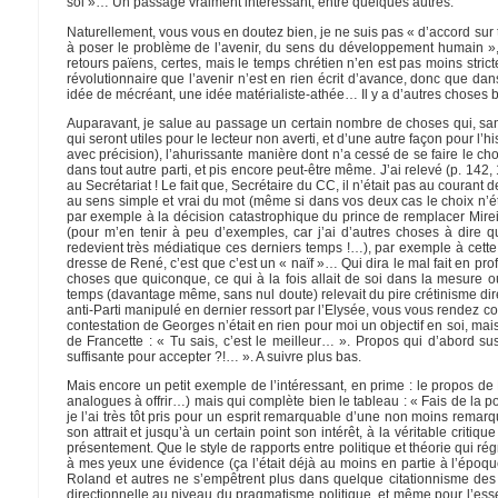
soi »… Un passage vraiment intéressant, entre quelques autres.
Naturellement, vous vous en doutez bien, je ne suis pas « d’accord sur t
à poser le problème de l’avenir, du sens du développement humain »,
retours païens, certes, mais le temps chrétien n’en est pas moins stricte
révolutionnaire que l’avenir n’est en rien écrit d’avance, donc que da
idée de mécréant, une idée matérialiste-athée… Il y a d’autres choses bi
Auparavant, je salue au passage un certain nombre de choses qui, sans
qui seront utiles pour le lecteur non averti, et d’une autre façon pour l’
avec précision), l’ahurissante manière dont n’a cessé de se faire le ch
dans tout autre parti, et pis encore peut-être même. J’ai relevé (p. 142
au Secrétariat ! Le fait que, Secrétaire du CC, il n’était pas au coura
au sens simple et vrai du mot (même si dans vos deux cas le choix n’é
par exemple à la décision catastrophique du prince de remplacer Mirei
(pour m’en tenir à peu d’exemples, car j’ai d’autres choses à dire
redevient très médiatique ces derniers temps !…), par exemple à cette n
dresse de René, c’est que c’est un « naïf »… Qui dira le mal fait en pro
choses que quiconque, ce qui à la fois allait de soi dans la mesure o
temps (davantage même, sans nul doute) relevait du pire crétinisme di
anti-Parti manipulé en dernier ressort par l’Elysée, vous vous rendez
contestation de Georges n’était en rien pour moi un objectif en soi, mais 
de Francette : « Tu sais, c’est le meilleur… ». Propos qui d’abord susc
suffisante pour accepter ?!… ». A suivre plus bas.
Mais encore un petit exemple de l’intéressant, en prime : le propos de
analogues à offrir…) mais qui complète bien le tableau : « Fais de la poli
je l’ai très tôt pris pour un esprit remarquable d’une non moins rema
son attrait et jusqu’à un certain point son intérêt, à la véritable criti
présentement. Que le style de rapports entre politique et théorie qui r
à mes yeux une évidence (ça l’était déjà au moins en partie à l’époq
Roland et autres ne s’empêtrent plus dans quelque citationnisme des «
directionnelle au niveau du pragmatisme politique, et même pour l’essen