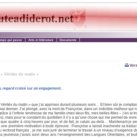
emps qui passe
Arts et littérature
Documents
Vers
 « Vérités du matin »
n, regard croisé sur un engagement
.
« Vérités du matin » que j’ai apprises durant plusieurs soirs… Et bien sûr je comptai
mai dernier. J’ai plongé, avec la mort de Françoise, dans un indicible malheur qui
grâce à l’infinie tendresse de ma famille (mes deux fils, mes belles-filles – j’en ai t
ans), mais pour le constant du quotidien il n’y a qu’une chose qui me permet de vivre, 
 que quatre à cinq heures par jour, et de fait, je calais au-delà… Maintenant je p
j’ai une première motivation à toute épreuve : Françoise a laissé inachevée sa tradu
 lectorat français ; je me suis juré de terminer le travail à un niveau d’exigence do
ma jeunesse j’avais suivi deux ans l’enseignement des Langues Orientales, et tou