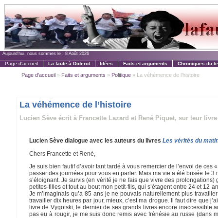
Aujourd'hui, nous sommes le :
8 Août 2026
Page d'accueil
La faute à Diderot
Idées
Faits et arguments
Chroniques du t
Page d'accueil
»
Faits et arguments
»
Politique
» La véhémence de l’histoire
La véhémence de l’histoire
Lucien Sève écrit à Francette Lazard et René Piquet, sur leur livre
Lucien Sève dialogue avec les auteurs du livres
Les vérités du mati
Chers Francette et René,
Je suis bien fautif d’avoir tant tardé à vous remercier de l’envoi de ces 
passer des journées pour vous en parler. Mais ma vie a été brisée le 3 
s’éloignant. Je survis (en vérité je ne fais que vivre des prolongations) 
petites-filles et tout au bout mon petit-fils, qui s’étagent entre 24 et 12 
Je m’imaginais qu’à 85 ans je ne pouvais naturellement plus travailler
travailler dix heures par jour, mieux, c’est ma drogue. Il faut dire que 
livre de Vygotski, le dernier de ses grands livres encore inaccessible au
pas eu à rougir, je me suis donc remis avec frénésie au russe (dans 