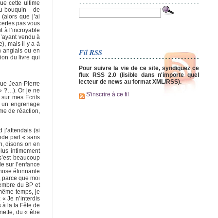
ue cette ultime
du bouquin – de
(alors que j’ai
 certes pas vous
 à l’incroyable
 l’ayant vendu à
, mais il y a à
Fil RSS
n anglais ou en
ion du livre qui
Pour suivre la vie de ce site, syndiquez ce
flux RSS 2.0 (lisible dans n'importe quel
lecteur de news au format XML/RSS).
que Jean-Pierre
» ?…). Or je ne
S'inscrire à ce fil
sur mes Ecrits
ef un engrenage
ême de réaction,
 j’attendais (si
ande part « sans
in, disons on en
lus intimement
 s’est beaucoup
e sur l’enfance
chose étonnante
, parce que moi
 membre du BP et
 même temps, je
« Je n’interdis
s à la la Fête de
ette, du « être