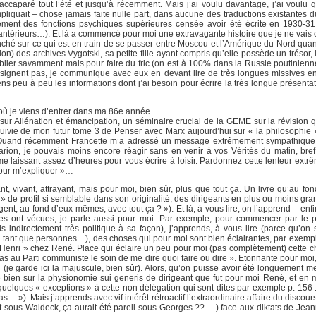
ccaparé tout l’été et jusqu’à récemment. Mais j’ai voulu davantage, j’ai voulu q
mpliquait – chose jamais faite nulle part, dans aucune des traductions existantes 
ement des fonctions psychiques supérieures censée avoir été écrite en 1930-31 
ns antérieurs…). Et là a commencé pour moi une extravagante histoire que je ne vais
ché sur ce qui est en train de se passer entre Moscou et l’Amérique du Nord quant
ion) des archives Vygotski, sa petite-fille ayant compris qu’elle possède un trésor,
blier savamment mais pour faire du fric (on est à 100% dans la Russie poutinienne)
signent pas, je communique avec eux en devant lire de très longues missives e
ns peu à peu les informations dont j’ai besoin pour écrire la très longue présentat
 où je viens d’entrer dans ma 86e année…
e sur Aliénation et émancipation, un séminaire crucial de la GEME sur la révision 
suivie de mon futur tome 3 de Penser avec Marx aujourd’hui sur « la philosophie 
… Quand récemment Francette m’a adressé un message extrêmement sympathique 
ion, je pouvais moins encore réagir sans en venir à vos Vérités du matin, br
me laissant assez d’heures pour vous écrire à loisir. Pardonnez cette lenteur extr
pour m’expliquer »…
, vivant, attrayant, mais pour moi, bien sûr, plus que tout ça. Un livre qu’au fond
i » de profil si semblable dans son originalité, des dirigeants en plus ou moins gr
nt, au fond d’eux-mêmes, avec tout ça ? »). Et là, à vous lire, on l’apprend – enf
s ont vécues, je parle aussi pour moi. Par exemple, pour commencer par le p
s indirectement très politique à sa façon), j’apprends, à vous lire (parce qu’on
 tant que personnes…), des choses qui pour moi sont bien éclairantes, par exempl
Henri » chez René. Place qui éclaire un peu pour moi (pas complètement) cette 
as au Parti communiste le soin de me dire quoi faire ou dire ». Etonnante pour moi
ti (je garde ici la majuscule, bien sûr). Alors, qu’on puisse avoir été longuement
re bien sur la physionomie sui generis de dirigeant que fut pour moi René, et en
elques « exceptions » à cette non délégation qui sont dites par exemple p. 156 : 
as… »). Mais j’apprends avec vif intérêt rétroactif l’extraordinaire affaire du discour
t sous Waldeck, ça aurait été pareil sous Georges ?? …) face aux diktats de Jeann