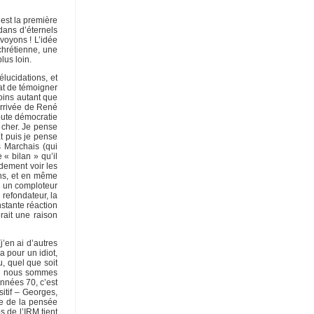
 est la première
dans d’éternels
 voyons ! L’idée
chrétienne, une
lus loin.
lucidations, et
tat de témoigner
oins autant que
’arrivée de René
toute démocratie
 cher. Je pense
t puis je pense
s Marchais (qui
« bilan » qu’il
idement voir les
ons, et en même
u un comploteur
refondateur, la
nstante réaction
rait une raison
’en ai d’autres
a pour un idiot,
, quel que soit
quel nous sommes
nnées 70, c’est
itif – Georges,
te de la pensée
s de l’IRM tient