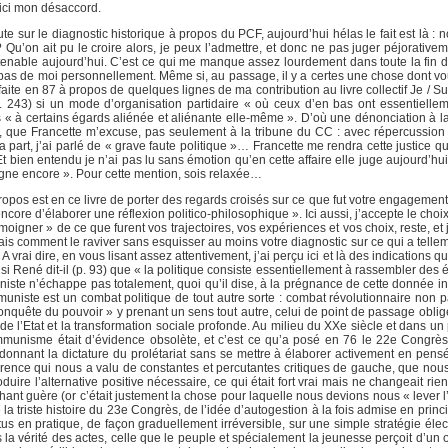
 ici mon désaccord.
te sur le diagnostic historique à propos du PCF, aujourd’hui hélas le fait est là : no
Qu’on ait pu le croire alors, je peux l’admettre, et donc ne pas juger péjorativem
tenable aujourd’hui. C’est ce qui me manque assez lourdement dans toute la fin de 
 pas de moi personnellement. Même si, au passage, il y a certes une chose dont v
 faite en 87 à propos de quelques lignes de ma contribution au livre collectif Je / Sur
. 243) si un mode d’organisation partidaire « où ceux d’en bas ont essentielle
 « à certains égards aliénée et aliénante elle-même ». D’où une dénonciation à l
, que Francette m’excuse, pas seulement à la tribune du CC : avec répercussion 
 part, j’ai parlé de « grave faute politique »… Francette me rendra cette justice 
 Et bien entendu je n’ai pas lu sans émotion qu’en cette affaire elle juge aujourd’hui
agne encore ». Pour cette mention, sois relaxée…
 propos est en ce livre de porter des regards croisés sur ce que fut votre engagemen
core d’élaborer une réflexion politico-philosophique ». Ici aussi, j’accepte le choi
gner » de ce que furent vos trajectoires, vos expériences et vos choix, reste, et 
s comment le raviver sans esquisser au moins votre diagnostic sur ce qui a tell
? A vrai dire, en vous lisant assez attentivement, j’ai perçu ici et là des indications q
nsi René dit-il (p. 93) que « la politique consiste essentiellement à rassembler des 
niste n’échappe pas totalement, quoi qu’il dise, à la prégnance de cette donnée ins
uniste est un combat politique de tout autre sorte : combat révolutionnaire non p
 conquête du pouvoir » y prenant un sens tout autre, celui de point de passage obl
 de l’Etat et la transformation sociale profonde. Au milieu du XXe siècle et dans 
munisme était d’évidence obsolète, et c’est ce qu’a posé en 76 le 22e Congrès. M
donnant la dictature du prolétariat sans se mettre à élaborer activement en pensé
 (carence qui nous a valu de constantes et percutantes critiques de gauche, que n
uire l’alternative positive nécessaire, ce qui était fort vrai mais ne changeait rie
chant guère (or c’était justement la chose pour laquelle nous devions nous « lever
re la triste histoire du 23e Congrès, de l’idée d’autogestion à la fois admise en princ
s en pratique, de façon graduellement irréversible, sur une simple stratégie élec
a vérité des actes, celle que le peuple et spécialement la jeunesse perçoit d’un œ