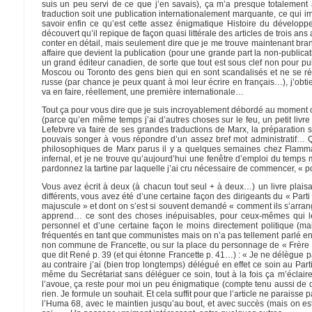
suis un peu servi de ce que j’en savais), ça m’a presque totalement a
traduction soit une publication internationalement marquante, ce qui i
savoir enfin ce qu’est cette assez énigmatique Histoire du développ
découvert qu’il repique de façon quasi littérale des articles de trois a
conter en détail, mais seulement dire que je me trouve maintenant bran
affaire que devient la publication (pour une grande part la non-publicat
un grand éditeur canadien, de sorte que tout est sous clef non pour pu
Moscou ou Toronto des gens bien qui en sont scandalisés et ne se ré
russe (par chance je peux quant à moi leur écrire en français…), j’obtie
va en faire, réellement, une première internationale…
Tout ça pour vous dire que je suis incroyablement débordé au moment
(parce qu’en même temps j’ai d’autres choses sur le feu, un petit livr
Lefebvre va faire de ses grandes traductions de Marx, la préparation 
pouvais songer à vous répondre d’un assez bref mot administratif
philosophiques de Marx parus il y a quelques semaines chez Flammar
infernal, et je ne trouve qu’aujourd’hui une fenêtre d’emploi du temps 
pardonnez la tartine par laquelle j’ai cru nécessaire de commencer, « 
Vous avez écrit à deux (à chacun tout seul + à deux…) un livre plaisant
différents, vous avez été d’une certaine façon des dirigeants du « Part
majuscule » et dont on s’est si souvent demandé « comment ils s’arrange
apprend… ce sont des choses inépuisables, pour ceux-mêmes qui le
personnel et d’une certaine façon le moins directement politique (mai
fréquentés en tant que communistes mais on n’a pas tellement parlé en
non commune de Francette, ou sur la place du personnage de « Frère 
que dit René p. 39 (et qui étonne Francette p. 41…) : « Je ne délègue p
au contraire j’ai (bien trop longtemps) délégué en effet ce soin au Par
même du Secrétariat sans déléguer ce soin, tout à la fois ça m’éclai
l’avoue, ça reste pour moi un peu énigmatique (compte tenu aussi de qu
rien. Je formule un souhait. Et cela suffit pour que l’article ne paraisse p
l’Huma 68, avec le maintien jusqu’au bout, et avec succès (mais on es