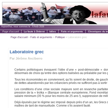
Aujourd'hui, nous sommes le :
6 Août 2026
Page d'accueil
La faute à Diderot
Idées
Faits et arguments
Chroniques du t
Page d'accueil
»
Faits et arguments
»
Politique
» Laboratoire grec
Laboratoire grec
Par Jérôme Anciberro
Certains politologues évoquent l’idée d’une « post-démocratie » dont
désormais de choix qu’entre des options balisées au préalable par les g
Tous les économistes en conviennent, qu’ils soient de droite, de gauch
de dettes abandonnés par les créanciers privés ne suffiront pas à sortir l
Les conditions d’une crise sociale majeure sont en revanche parfaitem
pression de la « troïka » (Banque centrale européenne, Fond monétair
salaire minimum (35 % pour les moins de 25 ans !), suppression de mill
Déjà épuisés par le régime sec imposé depuis près d’un an, les Grecs s
maîtres de tant de mansuétude. Com­me s’ils avaient fauté.