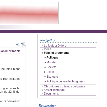
Navigation
»
La faute à Diderot
»
Idées
ion imprimable
»
Faits et arguments
»
Politique
»
Monde
»
Société
s peuples n’ont
»
Ecole
»
Ecologie
s 100 milliards
»
Politique culturelle, langue(s)
»
Chroniques du temps qui passe
nt grec sous la
»
Arts et littérature
tion de 22 % du
»
Documents
 leurs nouveaux
Rechercher