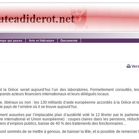
emps qui passe
Arts et littérature
Documents
Vers
 la Grèce serait aujourd’hui l’un des laboratoires. Formellement consultés, le
rands acteurs financiers internationaux et leurs délégués locaux.
e, libéraux ou non : les 130 milliards d’aide européenne accordés à la Grèce et le
e pays de l’ornière où il se trouve aujourd’hui.
ent assurées par l’implacable plan d’austérité voté le 12 février par le parleme
e international et Union européenne) : coupes claires dans les pensions, réduc
iers d’emplois publics, baisse de 40 % des traitements des fonctionnaires…
ont sommés de se mettre à genoux, de baisser la tête, et si possible de remercier