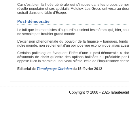
Car c’est bien là l’idée générale qui s’impose dans les propos de n
révolte populaire et ses cocktails Molotov. Les Grecs ont vécu au-des
croirait dans une fable d’Ésope.
Post-démocratie
Le fait que les moralistes d’aujourd’hui soient les mêmes qui, hier, po
ne semble pas troubler grand monde.
L’extension phénoménale du pouvoir de la finance – banques, fonds spé
notre monde, non seulement d’un point de vue économique, mais aussi
Certains politologues évoquent l’idée d’une « post-démocratie » dont
désormais de choix qu’entre des options balisées au préalable par le
oppose illico la morale du nouveau siècle, celle de l’impuissance cons
Editorial de
Témoignage Chrétien
du 15 février 2012
Copyright © 2008 - 2026 lafauteadid