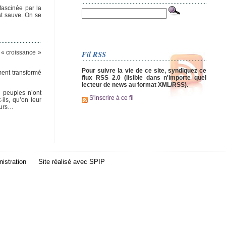
fascinée par la
st sauve. On se
Fil RSS
 « croissance »
Pour suivre la vie de ce site, syndiquez ce
ment transformé
flux RSS 2.0 (lisible dans n'importe quel
lecteur de news au format XML/RSS).
s peuples n’ont
S'inscrire à ce fil
ils, qu’on leur
eurs…
istration
Site réalisé avec
SPIP