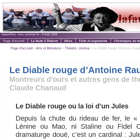
Aujourd'hui, nous sommes le :
6 Août 2026
Page d'accueil
La faute à Diderot
Idées
Faits et arguments
Chroniques du t
Page d'accueil
»
Arts et littérature
»
Théatre, cinéma
» Le Diable rouge d’Antoine Raul
Le Diable rouge d’Antoine Rau
Montreurs d’ours et autres gens de thé
Claude Chanaud
Le Diable rouge ou la loi d’un Jules
Depuis la chute du rideau de fer, le «
Lénine ou Mao, ni Staline ou Fidel C
dramaturge doué, c’est un cardinal : Jul