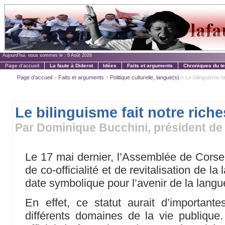
Aujourd'hui, nous sommes le :
8 Août 2026
Page d'accueil
La faute à Diderot
Idées
Faits et arguments
Chroniques du t
Page d'accueil
»
Faits et arguments
»
Politique culturelle, langue(s)
» Le bilinguisme fa
Le bilinguisme fait notre rich
Par Dominique Bucchini, président de
Le 17 mai dernier, l’Assemblée de Corse a
de co-officialité et de revitalisation de la
date symbolique pour l’avenir de la langu
En effet, ce statut aurait d’importan
différents domaines de la vie publique. 