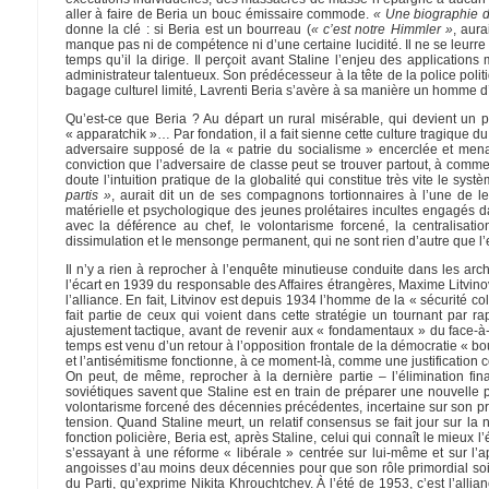
aller à faire de Beria un bouc émissaire commode.
« Une biographie d
donne la clé : si Beria est un bourreau (
« c’est notre Himmler »
, aura
manque pas ni de compétence ni d’une certaine lucidité. Il ne se leurre
temps qu’il la dirige. Il perçoit avant Staline l’enjeu des application
administrateur talentueux. Son prédécesseur à la tête de la police polit
bagage culturel limité, Lavrenti Beria s’avère à sa manière un homme d’
Qu’est-ce que Beria ? Au départ un rural misérable, qui devient un 
« apparatchik »… Par fondation, il a fait sienne cette culture tragique d
adversaire supposé de la « patrie du socialisme » encerclée et men
conviction que l’adversaire de classe peut se trouver partout, à comm
doute l’intuition pratique de la globalité qui constitue très vite le sys
partis »
, aurait dit un de ses compagnons tortionnaires à l’une de 
matérielle et psychologique des jeunes prolétaires incultes engagés da
avec la déférence au chef, le volontarisme forcené, la centralisatio
dissimulation et le mensonge permanent, qui ne sont rien d’autre que l
Il n’y a rien à reprocher à l’enquête minutieuse conduite dans les arch
l’écart en 1939 du responsable des Affaires étrangères, Maxime Litvinov, es
l’alliance. En fait, Litvinov est depuis 1934 l’homme de la « sécurité co
fait partie de ceux qui voient dans cette stratégie un tournant par r
ajustement tactique, avant de revenir aux « fondamentaux » du face-à-f
temps est venu d’un retour à l’opposition frontale de la démocratie « bou
et l’antisémitisme fonctionne, à ce moment-là, comme une justificati
On peut, de même, reprocher à la dernière partie – l’élimination fin
soviétiques savent que Staline est en train de préparer une nouvelle 
volontarisme forcené des décennies précédentes, incertaine sur son pr
tension. Quand Staline meurt, un relatif consensus se fait jour sur l
fonction policière, Beria est, après Staline, celui qui connaît le mieux l’
s’essayant à une réforme « libérale » centrée sur lui-même et sur l’app
angoisses d’au moins deux décennies pour que son rôle primordial soit
du Parti, qu’exprime Nikita Khrouchtchev. À l’été de 1953, c’est l’allian