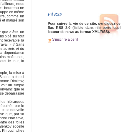
 d’ailleurs, nous
 ce bourreau ne
échappe en même
Fil RSS
uerre, comme un
té et malgré son
Pour suivre la vie de ce site, syndiquez ce
flux RSS 2.0 (lisible dans n'importe quel
lecteur de news au format XML/RSS).
t que d’être un
s pitié sur tout
S'inscrire à ce fil
nt recevable la
ravail » ? Sans
s soviets et du
c la dépendance
oins mafieuses,
sus le tout, la
emple, la mise à
Staline a choisi
 comme Dimitrov,
 voit un simple
convainc que le
t se débarrasser
 les hiérarques
 épuisée par le
 cette nouvelle
uve que, par sa
re l’initiative,
entre des folles
lenkov et celle
te, Khrouchtchev