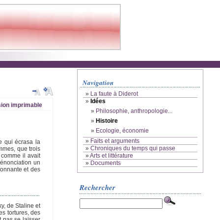
Navigation
»
La faute à Diderot
»
Idées
ion imprimable
»
Philosophie, anthropologie...
»
Histoire
»
Ecologie, économie
»
Faits et arguments
e qui écrasa la
»
Chroniques du temps qui passe
ommes, que trois
»
Arts et littérature
 comme il avait
 dénonciation un
»
Documents
tonnante et des
Rechercher
y, de Staline et
es tortures, des
 pas se laisser