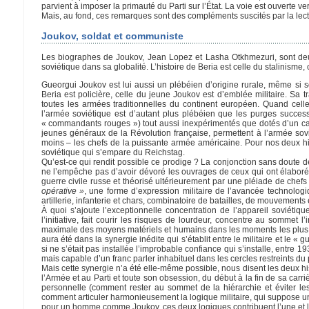
parvient à imposer la primauté du Parti sur l’État. La voie est ouverte v
Mais, au fond, ces remarques sont des compléments suscités par la lec
Joukov, soldat et communiste
Les biographes de Joukov, Jean Lopez et Lasha Otkhmezuri, sont deux 
soviétique dans sa globalité. L’histoire de Beria est celle du stalinisme
Gueorgui Joukov est lui aussi un plébéien d’origine rurale, même si 
Beria est policière, celle du jeune Joukov est d’emblée militaire. Sa 
toutes les armées traditionnelles du continent européen. Quand celle
l’armée soviétique est d’autant plus plébéien que les purges successi
« commandants rouges ») tout aussi inexpérimentés que dotés d’un ca
jeunes généraux de la Révolution française, permettent à l’armée sovié
moins – les chefs de la puissante armée américaine. Pour nos deux hi
soviétique qui s’empare du Reichstag.
Qu’est-ce qui rendit possible ce prodige ? La conjonction sans doute de de
ne l’empêche pas d’avoir dévoré les ouvrages de ceux qui ont élaboré l
guerre civile russe et théorisé ultérieurement par une pléiade de chef
opérative »
, une forme d’expression militaire de l’avancée technologiqu
artillerie, infanterie et chars, combinatoire de batailles, de mouvements
À quoi s’ajoute l’exceptionnelle concentration de l’appareil soviétiqu
l’initiative, fait courir les risques de lourdeur, concentre au sommet 
maximale des moyens matériels et humains dans les moments les plus cruc
aura été dans la synergie inédite qui s’établit entre le militaire et le «
si ne s’était pas installée l’improbable confiance qui s’installe, entre 1
mais capable d’un franc parler inhabituel dans les cercles restreints d
Mais cette synergie n’a été elle-même possible, nous disent les deux hi
l’Armée et au Parti et toute son obsession, du début à la fin de sa carr
personnelle (comment rester au sommet de la hiérarchie et éviter le
comment articuler harmonieusement la logique militaire, qui suppose une
pour un homme comme Joukov, ces deux logiques contribuent l’une et l’au