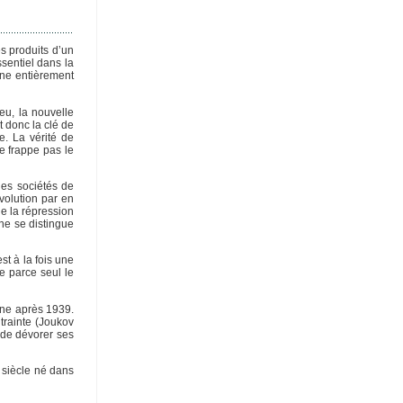
es produits d’un
sentiel dans la
onne entièrement
eu, la nouvelle
t donc la clé de
e. La vérité de
e frappe pas le
des sociétés de
volution par en
e la répression
 ne se distingue
st à la fois une
e parce seul le
ine après 1939.
trainte (Joukov
 de dévorer ses
n siècle né dans