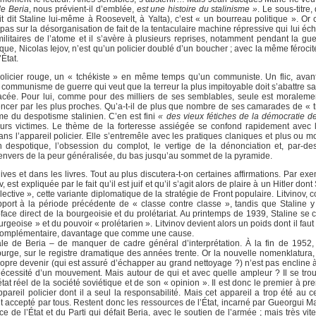
e Beria
, nous prévient-il d’emblée,
est une histoire du stalinisme »
. Le sous-titre,
it dit Staline lui-même à Roosevelt, à Yalta), c’est « un bourreau politique ». Or
 pas sur la désorganisation de fait de la tentaculaire machine répressive qui lui 
s militaires de l’atome et il s’avère à plusieurs reprises, notamment pendant la g
ique, Nicolas Iejov, n’est qu’un policier doublé d’un boucher ; avec la même féroci
État.
policier rouge, un « tchékiste » en même temps qu’un communiste. Un flic, avan
u communisme de guerre qui veut que la terreur la plus impitoyable doit s’abattre san
acée. Pour lui, comme pour des milliers de ses semblables, seule est moraleme
encer par les plus proches. Qu’a-t-il de plus que nombre de ses camarades de « t
tème du despotisme stalinien. C’en est fini
« des vieux fétiches de la démocratie de
leurs victimes. Le thème de la forteresse assiégée se confond rapidement ave
ns l’appareil policier. Elle s’entremêle avec les pratiques claniques et plus ou m
n despotique, l’obsession du complot, le vertige de la dénonciation et, par-des
’envers de la peur généralisée, du bas jusqu’au sommet de la pyramide.
ives et dans les livres. Tout au plus discutera-t-on certaines affirmations. Par ex
t expliquée par le fait qu’il est juif et qu’il s’agit alors de plaire à un Hitler dont 
llective », cette variante diplomatique de la stratégie de Front populaire. Litvinov,
apport à la période précédente de « classe contre classe », tandis que Staline y
ace direct de la bourgeoisie et du prolétariat. Au printemps de 1939, Staline se 
rgeoise » et du pouvoir « prolétarien ». Litvinov devient alors un poids dont il fau
on complémentaire, davantage que comme une cause.
ale de Beria – de manquer de cadre général d’interprétation. À la fin de 1952,
purge, sur le registre dramatique des années trente. Or la nouvelle nomenklatura,
opre devenir (qui est assuré d’échapper au grand nettoyage ?) n’est pas encline à
a nécessité d’un mouvement. Mais autour de qui et avec quelle ampleur ? Il se tro
état réel de la société soviétique et de son « opinion ». Il est donc le premier à prend
areil policier dont il a seul la responsabilité. Mais cet appareil a trop été au c
 accepté par tous. Restent donc les ressources de l’État, incarné par Gueorgui Ma
ce de l’État et du Parti qui défait Beria, avec le soutien de l’armée ; mais très vi