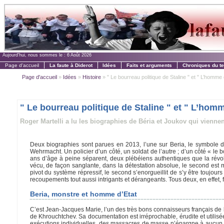
Aujourd'hui, nous sommes le :
6 Août 2026
Page d'accueil
La faute à Diderot
Idées
Faits et arguments
Chroniques du t
Page d'accueil
»
Idées
»
Histoire
» " Le bourreau politique de Staline " et " L’homme q
" Le bourreau politique de Staline " et " L’homm
Roger Martelli a lu les biographies de Béria et Joukov qui viennen
Deux biographies sont parues en 2013, l’une sur Beria, le symbole de
Wehrmacht. Un policier d’un côté, un soldat de l’autre ; d’un côté « le 
ans d’âge à peine séparent, deux plébéiens authentiques que la révol
vécu, de façon sanglante, dans la détestation absolue, le second est mo
pivot du système répressif, le second s’enorgueillit de s’y être toujou
recoupements tout aussi intrigants et dérangeants. Tous deux, en effet, 
Beria, monstre et homme d’Etat
C’est Jean-Jacques Marie, l’un des très bons connaisseurs français de l’h
de Khrouchtchev. Sa documentation est irréprochable, érudite et utilisée
exécutions individuelles, des massacres de masse n’épargne à aucun 