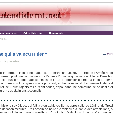
emps qui passe
Arts et littérature
Documents
ui a (...)
e qui a vaincu Hitler "
Vers
t de paraître
 la Terreur stalinienne, l’autre sur le maréchal Joukov, le chef de l’Armée roug
bourreau politique de Staline », de l’autre « l’homme qui a vaincu Hitler ». Deux h
ution russe a portés aux sommets de l’État. Le premier est mort à la fin de 1953
rt dans son lit vingt-et-un ans plus tard, en héros national. Le premier fit de la
rs refusé. Deux trajectoires aux antipodes, et pourtant une communauté de destin é
furent des staliniens accomplis.
istoire soviétique, qui fait la biographie de Beria, après celle de Lénine, de Trotsk
 de façon mesurée. Pas besoin de noircir le tableau : la litanie des arrestations, d
moment le lecteur. Âmes sensibles, s’abstenir… Mais Jean-Jacques Marie ne veut