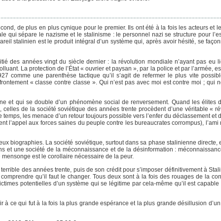
ond, de plus en plus cynique pour le premier. Ils ont été à la fois les acteurs et l
 qui sépare le nazisme et le stalinisme : le personnel nazi se structure pour l’es
areil stalinien est le produit intégral d’un système qui, après avoir hésité, se faç
tié des années vingt du siècle dernier : la révolution mondiale n’ayant pas eu li
uant. La protection de l’État « ouvrier et paysan », par la police et par l’armée, es
1927 comme une parenthèse tactique qu’il s’agit de refermer le plus vite possibl
ontement « classe contre classe ». Qui n’est pas avec moi est contre moi ; qui n
aline et qui se double d’un phénomène social de renversement. Quand les élites 
, celles de la société soviétique des années trente procèdent d’une véritable « ré
 temps, les menace d’un retour toujours possible vers l’enfer du déclassement et d
ment l’appel aux forces saines du peuple contre les bureaucrates corrompus), l’ami
deux biographies. La société soviétique, surtout dans sa phase stalinienne directe, e
ions et une société de la méconnaissance et de la désinformation : méconnaissanc
e mensonge est le corollaire nécessaire de la peur.
errible des années trente, puis de son crédit pour s’imposer définitivement à Stal
comprendre qu’il faut le changer. Tous deux sont à la fois des rouages de la con
ictimes potentielles d’un système qui se légitime par cela-même qu’il est capable
r à ce qui fut à la fois la plus grande espérance et la plus grande désillusion d’u