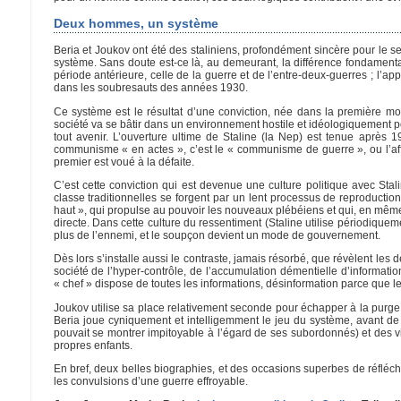
Deux hommes, un système
Beria et Joukov ont été des staliniens, profondément sincère pour le sec
système. Sans doute est-ce là, au demeurant, la différence fondamentale
période antérieure, celle de la guerre et de l’entre-deux-guerres ; l’app
dans les soubresauts des années 1930.
Ce système est le résultat d’une conviction, née dans la première moi
société va se bâtir dans un environnement hostile et idéologiquement poll
tout avenir. L’ouverture ultime de Staline (la Nep) est tenue après 
communisme « en actes », c’est le « communisme de guerre », ou l’affr
premier est voué à la défaite.
C’est cette conviction qui est devenue une culture politique avec St
classe traditionnelles se forgent par un lent processus de reproduction
haut », qui propulse au pouvoir les nouveaux plébéiens et qui, en même
directe. Dans cette culture du ressentiment (Staline utilise périodique
plus de l’ennemi, et le soupçon devient un mode de gouvernement.
Dès lors s’installe aussi le contraste, jamais résorbé, que révèlent les 
société de l’hyper-contrôle, de l’accumulation démentielle d’informat
« chef » dispose de toutes les informations, désinformation parce que l
Joukov utilise sa place relativement seconde pour échapper à la purge t
Beria joue cyniquement et intelligemment le jeu du système, avant de 
pouvait se montrer impitoyable à l’égard de ses subordonnés) et des v
propres enfants.
En bref, deux belles biographies, et des occasions superbes de réfléchi
les convulsions d’une guerre effroyable.