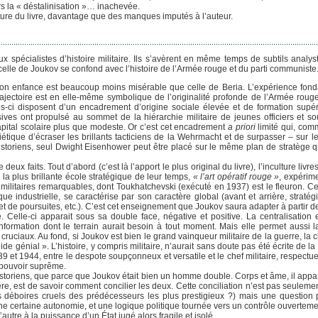
ers la « déstalinisation »… inachevée.
ture du livre, davantage que des manques imputés à l’auteur.
spécialistes d’histoire militaire. Ils s’avèrent en même temps de subtils analy
, celle de Joukov se confond avec l’histoire de l’Armée rouge et du parti communiste
son enfance est beaucoup moins misérable que celle de Beria. L’expérience fond
trajectoire est en elle-même symbolique de l’originalité profonde de l’Armée rouge
s-ci disposent d’un encadrement d’origine sociale élevée et de formation supér
ves ont propulsé au sommet de la hiérarchie militaire de jeunes officiers et sous
pital scolaire plus que modeste. Or c’est cet encadrement
a priori
limité qui, comm
tique d’écraser les brillants tacticiens de la Wehrmacht et de surpasser – sur le 
storiens, seul Dwight Eisenhower peut être placé sur le même plan de stratège 
ux faits. Tout d’abord (c’est là l’apport le plus original du livre), l’inculture liv
a plus brillante école stratégique de leur temps,
« l’art opératif rouge »
, expérim
s militaires remarquables, dont Toukhatchevski (exécuté en 1937) est le fleuron. C
e industrielle, se caractérise par son caractère global (avant et arrière, stratégi
 et de poursuites, etc.). C’est cet enseignement que Joukov saura adapter à partir de
e. Celle-ci apparait sous sa double face, négative et positive. La centralisation
l’information dont le terrain aurait besoin à tout moment. Mais elle permet aussi 
iaux. Au fond, si Joukov est bien le grand vainqueur militaire de la guerre, la cl
 guide génial ». L’histoire, y compris militaire, n’aurait sans doute pas été écrite de
939 et 1944, entre le despote soupçonneux et versatile et le chef militaire, respectue
u pouvoir suprême.
storiens, que parce que Joukov était bien un homme double. Corps et âme, il appart
ière, est de savoir comment concilier les deux. Cette conciliation n’est pas seulem
s déboires cruels des prédécesseurs les plus prestigieux ?) mais une question 
 certaine autonomie, et une logique politique tournée vers un contrôle ouvertement
tre à la puissance d’un État jugé alors fragile et isolé.