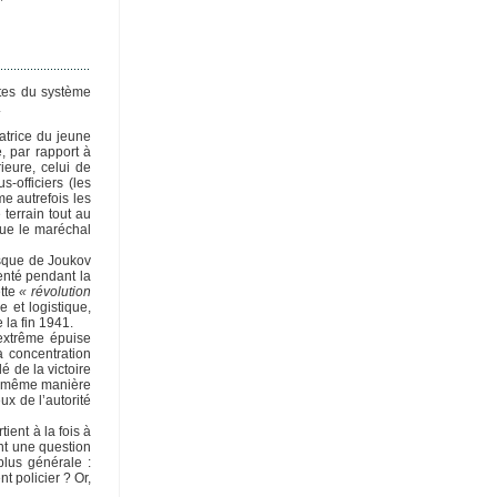
stes du système
.
atrice du jeune
, par rapport à
ieure, celui de
-officiers (les
e autrefois les
terrain tout au
que le maréchal
resque de Joukov
enté pendant la
ette
« révolution
e et logistique,
 la fin 1941.
 extrême épuise
la concentration
é de la victoire
 la même manière
ux de l’autorité
ient à la fois à
ent une question
plus générale :
 policier ? Or,