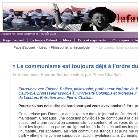
Aujourd'hui, nous sommes le :
6 Août 2026
Page d'accueil
La faute à Diderot
Idées
Faits et arguments
Chroniques du t
Page d'accueil
»
Idées
»
Philosophie, anthropologie...
» « Le communisme est toujours 
« Le communisme est toujours déjà à l’ordre du
Entretien avec Etienne Balibar réalisé par Pierre Chaillan
Entretien avec Étienne Balibar, philosophe, professeur émérite de l’
Californie, professeur associé à l’université Columbia et professe
de Londres. Entretien avec Pierre Chaillan.
Pourriez-vous nous dire d’abord pourquoi vous avez souhaité être pa
On ne refuse pas l’honneur de s’exprimer dans le journal de Jaurès et d
maintenant. C’est aussi une occasion privilégiée de contribuer à la discus
et aspirent à une révolution communiste. Le contenu et les voies de c
tirant les leçons d’un passé où figurent tout à la fois les actions le
l’humanité. J’ai appartenu au Parti communiste français et je ne me re
parti » elle-même comme support de l’action révolutionnaire. Du moins c