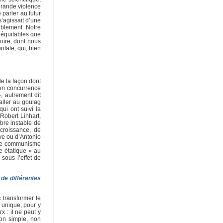
 grande violence
 parler au futur
s’agissait d’une
iblement. Notre
s équitables que
oire, dont nous
tale, qui, bien
de la façon dont
 en concurrence
, autrement dit
 aller au goulag
ui ont suivi la
Robert Linhart,
ibre instable de
écroissance, de
ève ou d’Antonio
. Le communisme
e étatique » au
sous l’effet de
 de différentes
 transformer le
 unique, pour y
x : il ne peut y
ion simple, non