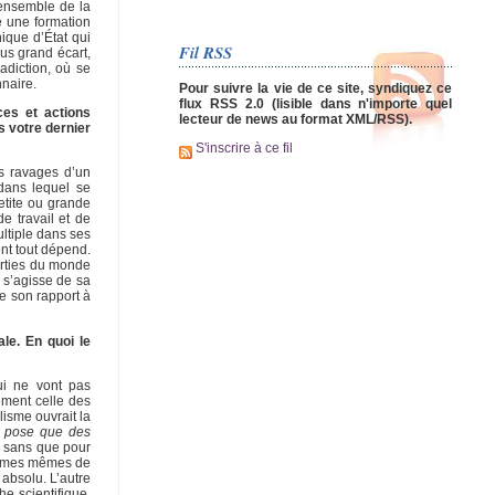
’ensemble de la
é une formation
ique d’État qui
Fil RSS
us grand écart,
adiction, où se
nnaire.
Pour suivre la vie de ce site, syndiquez ce
flux RSS 2.0 (lisible dans n'importe quel
ces et actions
lecteur de news au format XML/RSS).
 votre dernier
S'inscrire à ce fil
es ravages d’un
 dans lequel se
etite ou grande
e travail et de
ultiple dans ses
nt tout dépend.
parties du monde
 s’agisse de sa
de son rapport à
le. En quoi le
qui ne vont pas
ement celle des
lisme ouvrait la
e pose que des
t, sans que pour
 formes mêmes de
 absolu. L’autre
he scientifique,