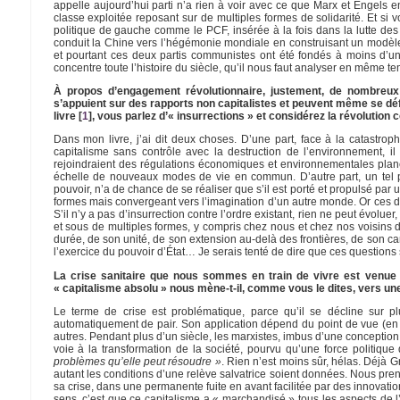
appelle aujourd’hui parti n’a rien à voir avec ce que Marx et Engels
classe exploitée reposant sur de multiples formes de solidarité. Et si
politique de gauche comme le PCF, insérée à la fois dans la lutte des 
conduit la Chine vers l’hégémonie mondiale en construisant un modèle
et pourtant ces deux partis communistes ont été fondés à moins d’un a
concentre toute l’histoire du siècle, qu’il nous faut analyser en même 
À propos d’engagement révolutionnaire, justement, de nombreux 
s’appuient sur des rapports non capitalistes et peuvent même se d
livre
[
1
]
, vous parlez d’« insurrections » et considérez la révoluti
Dans mon livre, j’ai dit deux choses. D’une part, face à la catastrop
capitalisme sans contrôle avec la destruction de l’environnement, il
rejoindraient des régulations économiques et environnementales plané
échelle de nouveaux modes de vie en commun. D’autre part, un tel pr
pouvoir, n’a de chance de se réaliser que s’il est porté et propulsé par 
formes mais convergeant vers l’imagination d’un autre monde. Or ces de
S’il n’y a pas d’insurrection contre l’ordre existant, rien ne peut évolue
et sous de multiples formes, y compris chez nous et chez nos voisins du
durée, de son unité, de son extension au-delà des frontières, de son car
l’exercice du pouvoir d’État… Je serais tenté de dire que ces question
La crise sanitaire que nous sommes en train de vivre est venue s
« capitalisme absolu » nous mène-t-il, comme vous le dites, vers un
Le terme de crise est problématique, parce qu’il se décline sur plu
automatiquement de pair. Son application dépend du point de vue (en 
autres. Pendant plus d’un siècle, les marxistes, imbus d’une conception 
voie à la transformation de la société, pourvu qu’une force politiqu
problèmes qu’elle peut résoudre »
. Rien n’est moins sûr, hélas. Déjà 
autant les conditions d’une relève salvatrice soient données. Nous pren
sa crise, dans une permanente fuite en avant facilitée par des innovatio
sens, c’est que ce capitalisme a « marchandisé » tous les aspects de l’