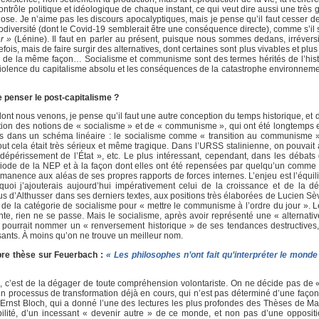
 contrôle politique et idéologique de chaque instant, ce qui veut dire aussi une très
chose. Je n’aime pas les discours apocalyptiques, mais je pense qu’il faut cesser de
biodiversité (dont le Covid-19 semblerait être une conséquence directe), comme s’il 
r »
(Lénine). Il faut en parler au présent, puisque nous sommes dedans, irrévers
fois, mais de faire surgir des alternatives, dont certaines sont plus vivables et plu
nde de la même façon… Socialisme et communisme sont des termes hérités de l’hist
violence du capitalisme absolu et les conséquences de la catastrophe environnemen
de penser le post-capitalisme ?
 dont nous venons, je pense qu’il faut une autre conception du temps historique, et 
culation des notions de « socialisme » et de « communisme », qui ont été longtemps
ées dans un schéma linéaire : le socialisme comme « transition au communisme »
 tout cela était très sérieux et même tragique. Dans l’URSS stalinienne, on pouvait
épérissement de l’État », etc. Le plus intéressant, cependant, dans les débats q
riode de la NEP et à la façon dont elles ont été repensées par quelqu’un comme 
rmanence aux aléas de ses propres rapports de forces internes. L’enjeu est l’équil
uoi j’ajouterais aujourd’hui impérativement celui de la croissance et de la d
rçus d’Althusser dans ses derniers textes, aux positions très élaborées de Lucien S
er de la catégorie de socialisme pour « mettre le communisme à l’ordre du jour »
nte, rien ne se passe. Mais le socialisme, après avoir représenté une « alternativ
, pourrait nommer un « renversement historique » de ses tendances destructives, 
sants. À moins qu’on ne trouve un meilleur nom.
bre thèse sur Feuerbach :
« Les philosophes n’ont fait qu’interpréter le monde
e, c’est de la dégager de toute compréhension volontariste. On ne décide pas de «
n processus de transformation déjà en cours, qui n’est pas déterminé d’une façon
de Ernst Bloch, qui a donné l’une des lectures les plus profondes des Thèses de Mar
ilité, d’un incessant « devenir autre » de ce monde, et non pas d’une opposit