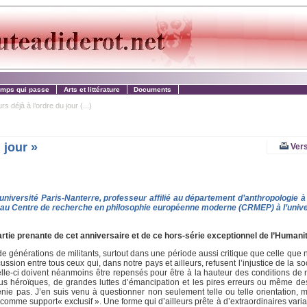
emps qui passe
Arts et littérature
Documents
déjà à l’ordre du jour (...)
 jour »
Vers
université Paris-Nanterre, professeur affilié au département d’anthropologie à 
ur au Centre de recherche en philosophie européenne moderne (CRMEP) à l’univ
rtie prenante de cet anniversaire et de ce hors-série exceptionnel de l’Humani
e générations de militants, surtout dans une période aussi critique que celle que 
sion entre tous ceux qui, dans notre pays et ailleurs, refusent l’injustice de la soc
elle-ci doivent néanmoins être repensés pour être à la hauteur des conditions de 
s plus héroïques, de grandes luttes d’émancipation et les pires erreurs ou même de
nie pas. J’en suis venu à questionner non seulement telle ou telle orientation, m
omme support« exclusif ». Une forme qui d’ailleurs prête à d’extraordinaires varia