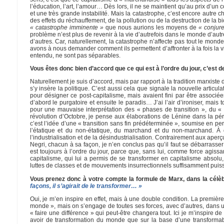
l’éducation, l’art, l’amour… Dès lors, il ne se maintient qu’au prix d’un
et une très grande instabilité. Mais la catastrophe, c’est encore autre 
des effets du réchauffement, de la pollution ou de la destruction de la 
« catastrophe imminente »
que nous aurions les moyens de
« conjure
problème n’est plus de revenir à la vie d’autrefois dans le monde d’autre
d’autres. Car, naturellement, la catastrophe n’affecte pas tout le mo
avons à nous demander comment ils permettent d’affronter à la fois la 
entendu, ne sont pas séparables.
Vous êtes donc bien d’accord que ce qui est à l’ordre du jour, c’est 
Naturellement je suis d’accord, mais par rapport à la tradition marxiste
s’y insère la politique. C’est aussi cela que signale la nouvelle arti
pour désigner ce post-capitalisme, mais avaient fini par être associ
d’abord le purgatoire et ensuite le paradis… J’ai l’air d’ironiser, mais
pour une mauvaise interprétation des « phases de transition », du « d
révolution d’Octobre, je pense aux élaborations de Lénine dans la pé
c’est l’idée d’une « transition sans fin prédéterminée », soumise en pe
l’étatique et du non-étatique, du marchand et du non-marchand. À q
l’industrialisation et de la désindustrialisation. Contrairement aux ape
Negri, chacun à sa façon, je n’en conclus pas qu’il faut se débarrass
est toujours à l’ordre du jour, parce que, sans lui, comme force agissa
capitalisme, qui lui a permis de se transformer en capitalisme absolu
luttes de classes et de mouvements insurrectionnels suffisamment puis
Vous prenez donc à votre compte la formule de Marx, dans la célè
façons, il s’agirait de le transformer… »
Oui, je m’en inspire en effet, mais à une double condition. La premièr
monde », mais on s’engage de toutes ses forces, avec d’autres, dans u
« faire une différence » qui peut-être changera tout. Ici je m’inspire 
avoir de transformation du monde que sur la base d’une transformab