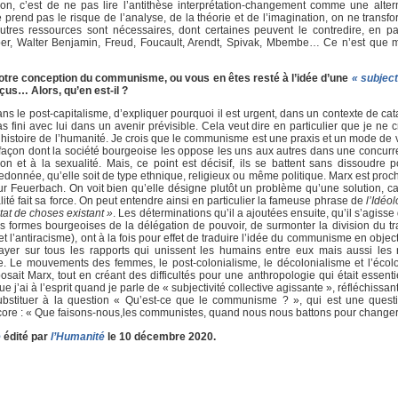
on, c’est de ne pas lire l’antithèse interprétation-changement comme une alter
ne prend pas le risque de l’analyse, de la théorie et de l’imagination, on ne transf
utres ressources sont nécessaires, dont certaines peuvent le contredire, en par
eber, Walter Benjamin, Freud, Foucault, Arendt, Spivak, Mbembe… Ce n’est que 
 votre conception du communisme, ou vous en êtes resté à l’idée d’une
« subject
çus… Alors, qu’en est-il ?
dans le post-capitalisme, d’expliquer pourquoi il est urgent, dans un contexte de cat
 fini avec lui dans un avenir prévisible. Cela veut dire en particulier que je ne 
toire de l’humanité. Je crois que le communisme est une praxis et un mode de v
la façon dont la société bourgeoise les oppose les uns aux autres dans une concurr
ion et à la sexualité. Mais, ce point est décisif, ils se battent sans dissoudre p
onnée, qu’elle soit de type ethnique, religieux ou même politique. Marx est proch
Feuerbach. On voit bien qu’elle désigne plutôt un problème qu’une solution, car 
alité fait sa force. On peut entendre ainsi en particulier la fameuse phrase de
l’Idéo
état de choses existant »
. Les déterminations qu’il a ajoutées ensuite, qu’il s’agisse 
s formes bourgeoises de la délégation de pouvoir, de surmonter la division du tr
e et l’antiracisme), ont à la fois pour effet de traduire l’idée du communisme en object
’étayer sur tous les rapports qui unissent les humains entre eux mais aussi les 
rte. Le mouvements des femmes, le post-colonialisme, le décolonialisme et l’écol
osait Marx, tout en créant des difficultés pour une anthropologie qui était essent
j’ai à l’esprit quand je parle de « subjectivité collective agissante », réfléchissan
substituer à la question « Qu’est-ce que le communisme ? », qui est une questi
core : « Que faisons-nous,les communistes, quand nous nous battons pour changer 
e
édité par
l’Humanité
le 10 décembre 2020.