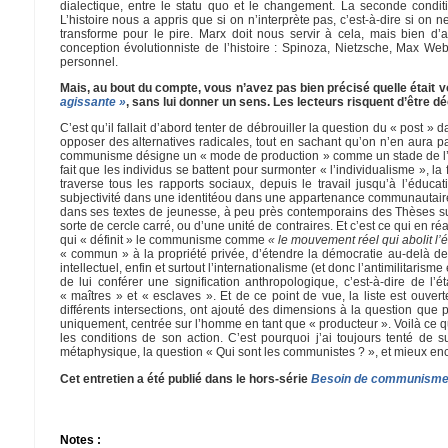
dialectique, entre le statu quo et le changement. La seconde conditi
L’histoire nous a appris que si on n’interprète pas, c’est-à-dire si on 
transforme pour le pire. Marx doit nous servir à cela, mais bien d’a
conception évolutionniste de l’histoire : Spinoza, Nietzsche, Max W
personnel.
Mais, au bout du compte, vous n’avez pas bien précisé quelle était
agissante »
, sans lui donner un sens. Les lecteurs risquent d’être dé
C’est qu’il fallait d’abord tenter de débrouiller la question du « post » 
opposer des alternatives radicales, tout en sachant qu’on n’en aura pas
communisme désigne un « mode de production » comme un stade de l’his
fait que les individus se battent pour surmonter « l’individualisme », 
traverse tous les rapports sociaux, depuis le travail jusqu’à l’éducat
subjectivité dans une identitéou dans une appartenance communautaired
dans ses textes de jeunesse, à peu près contemporains des Thèses sur 
sorte de cercle carré, ou d’une unité de contraires. Et c’est ce qui en ré
qui « définit » le communisme comme
« le mouvement réel qui abolit l’
« commun » à la propriété privée, d’étendre la démocratie au-delà de
intellectuel, enfin et surtout l’internationalisme (et donc l’antimilitarism
de lui conférer une signification anthropologique, c’est-à-dire de l
« maîtres » et « esclaves ». Et de ce point de vue, la liste est ouve
différents intersections, ont ajouté des dimensions à la question que p
uniquement, centrée sur l’homme en tant que « producteur ». Voilà ce que 
les conditions de son action. C’est pourquoi j’ai toujours tenté de 
métaphysique, la question « Qui sont les communistes ? », et mieux en
Cet entretien a été publié dans le hors-série
Besoin de communism
Notes :