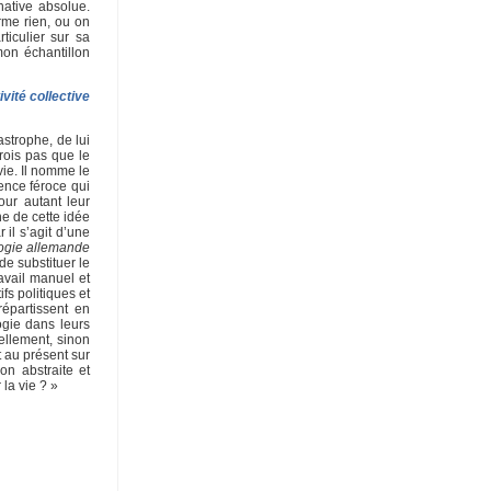
native absolue.
orme rien, ou on
ticulier sur sa
mon échantillon
ivité collective
astrophe, de lui
crois pas que le
ie. Il nomme le
ence féroce qui
our autant leur
e de cette idée
il s’agit d’une
logie allemande
de substituer le
avail manuel et
ifs politiques et
répartissent en
ogie dans leurs
iellement, sinon
t au présent sur
on abstraite et
la vie ? »