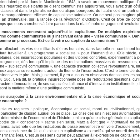
 entendaient par là dans le Manifeste de 1848, à savoir un mouvement politique d
 vous regardez quels partis se disent communistes aujourd’hui, vous avez d’un côt
classes et dans le pluralisme démocratique bourgeois, de l’autre côté un parti un
 remarquablement efficace de capitalisme autoritaire. On ne peut pas imaginer pl
n d’intervalle, sur la lancée de la révolution d’Octobre. C’est ce type de contr
temps que nous cherchons à faire passer dans la réalité notre engagement révolutio
mouvements contestent aujourd’hui le capitalisme. De multiples expérien
éfinir comme communistes ou s’inscrivant dans une « visée communiste ». Dans
on comme un processus. Est-ce là votre conception du communisme ?
he affectant les vies de milliards d’êtres humains, dans laquelle se combinent l
 faut travailler à un programme « socialiste » pour l’humanité du XXIe siècle,
taires, des insurrections populaires et des utopies concrètes, expérimentant à p
ogramme, dès lors qu’il implique des redistributions massives de ressources, d
une « subjectivité communiste », une capacité d’action collective révolutionnaire, m
ux aspects se rencontrent autour du thème de l’insurrection. C’est le terme-clé do
r, sinon vers le pire. Mais, justement, il y en a, nous en observons dans toutes les 
 Sud. Cela dit, la pratique insurrectionnelle pose de redoutables questions, qu’il
actère démocratique, de ses capacités d’alliance et d’innovation institutionnelle, 
s sont la matière même d’une politique communiste.
e surajouter à la crise environnementale et à la crise économique et socia
e catastrophe ?
sieurs registres : politique, économique et social, moral ou civilisationnel, 
particulier de classe) auquel on se place. La crise des uns n’est pas automatiqu
déterministe de l’économie et de l’histoire, ont cru qu’une crise générale du capita
e dotée de « conscience » sache s’en saisir. Marx a écrit que
« l’humanité ne s
Gramsci avait noté que les institutions du passé peuvent être en voie d’écroulemen
ons conscience du fait qu’il existe un capitalisme « extractif » qui se nourrit des
ns financières. C’est un des sens qu’on peut attacher à l’expression de capitalisme
existence, non seulement la production, mais la reproduction de la vie, la recherc