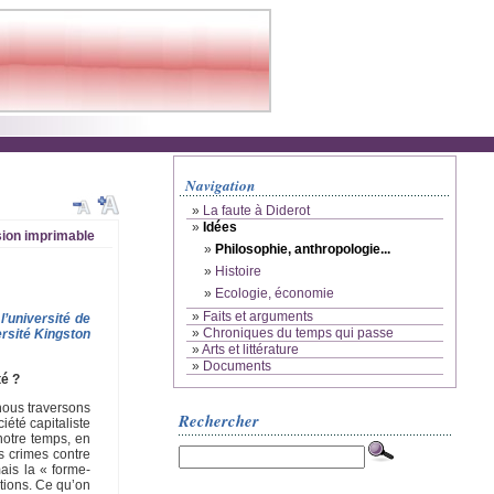
Navigation
»
La faute à Diderot
»
Idées
ion imprimable
»
Philosophie, anthropologie...
»
Histoire
»
Ecologie, économie
»
Faits et arguments
l’université de
»
Chroniques du temps qui passe
ersité Kingston
»
Arts et littérature
»
Documents
té ?
nous traversons
Rechercher
iété capitaliste
notre temps, en
s crimes contre
ais la « forme-
tions. Ce qu’on