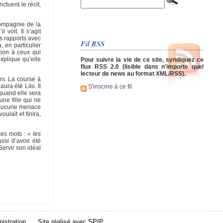
tuent le récit,
compagnie de la
voit. Il s’agit
s rapports avec
Fil RSS
, en particulier
tion à ceux qui
xplique qu’elle
Pour suivre la vie de ce site, syndiquez ce
flux RSS 2.0 (lisible dans n'importe quel
lecteur de news au format XML/RSS).
rs. La course à
ura été Lilo. Il
S'inscrire à ce fil
 quand elle sera
ne fille qui ne
, aucune menace
ulait et finira,
ces mots :
« les
ssi d’avoir été
Servir son idéal
istration
Site réalisé avec
SPIP