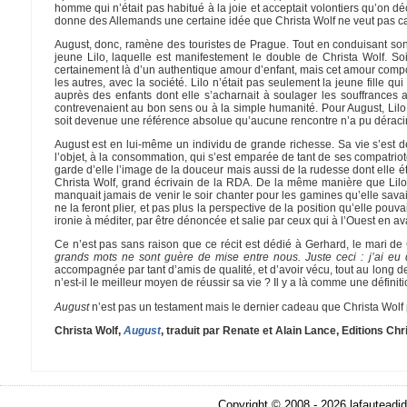
homme qui n’était pas habitué à la joie et acceptait volontiers qu’on d
donne des Allemands une certaine idée que Christa Wolf ne veut pas cach
August, donc, ramène des touristes de Prague. Tout en conduisant son
jeune Lilo, laquelle est manifestement le double de Christa Wolf. Soixa
certainement là d’un authentique amour d’enfant, mais cet amour compo
les autres, avec la société. Lilo n’était pas seulement la jeune fille qui
auprès des enfants dont elle s’acharnait à soulager les souffrances au
contrevenaient au bon sens ou à la simple humanité. Pour August, Lilo
soit devenue une référence absolue qu’aucune rencontre n’a pu dérac
August est en lui-même un individu de grande richesse. Sa vie s’est d
l’objet, à la consommation, qui s’est emparée de tant de ses compatriotes
garde d’elle l’image de la douceur mais aussi de la rudesse dont elle ét
Christa Wolf, grand écrivain de la RDA. De la même manière que Lilo s
manquait jamais de venir le soir chanter pour les gamines qu’elle sav
ne la feront plier, et pas plus la perspective de la position qu’elle pouva
ironie à méditer, par être dénoncée et salie par ceux qui à l’Ouest en ava
Ce n’est pas sans raison que ce récit est dédié à Gerhard, le mari de
grands mots ne sont guère de mise entre nous. Juste ceci : j’ai eu
accompagnée par tant d’amis de qualité, et d’avoir vécu, tout au long de
n’est-il le meilleur moyen de réussir sa vie ? Il y a là comme une définit
August
n’est pas un testament mais le dernier cadeau que Christa Wolf po
Christa Wolf,
August
, traduit par Renate et Alain Lance, Editions Ch
Copyright © 2008 - 2026 lafauteadid