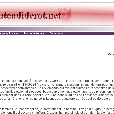
emps qui passe
Arts et littérature
Documents
Vers
’exhumer de son passé le souvenir d’
August
, un jeune garçon qu’elle avait connu ju
ela se passait en 1946-1947, dans un château transformé en sanatorium pour tu
 des temps épouvantables. Les Allemands qui avaient survécu aux désastres de la
Les familles étaient disloquées, beaucoup d’hommes étaient morts ou prisonniers,
lièrement dans la zone soviétique qui ne bénéficiait pas de l’opulence américaine
es à l’arrière-fond, elles ne constituent pas la matière du récit qui se déroule e
femmes, ici, par exception, le narrateur est un homme. Il s’agit d’August, le peti
inalement, il est devenu chauffeur. C’est un homme simple et bon dont la vie n’a pa