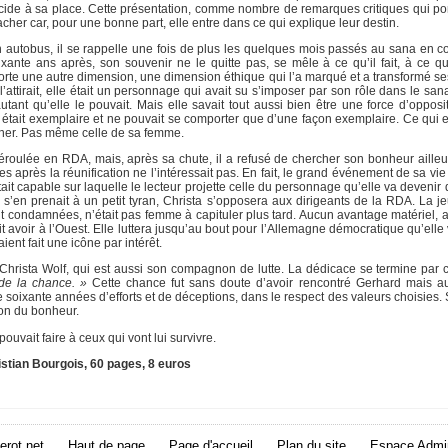
écide à sa place. Cette présentation, comme nombre de remarques critiques qui ponc
er car, pour une bonne part, elle entre dans ce qui explique leur destin.
 autobus, il se rappelle une fois de plus les quelques mois passés au sana en 
nte ans après, son souvenir ne le quitte pas, se mêle à ce qu’il fait, à ce qu’il 
rte une autre dimension, une dimension éthique qui l’a marqué et a transformé se
 l’attirait, elle était un personnage qui avait su s’imposer par son rôle dans le sana
tant qu’elle le pouvait. Mais elle savait tout aussi bien être une force d’opposi
 était exemplaire et ne pouvait se comporter que d’une façon exemplaire. Ce qui e
iner. Pas même celle de sa femme.
éroulée en RDA, mais, après sa chute, il a refusé de chercher son bonheur ailleu
 après la réunification ne l’intéressait pas. En fait, le grand événement de sa vie a
ait capable sur laquelle le lecteur projette celle du personnage qu’elle va devenir
’en prenait à un petit tyran, Christa s’opposera aux dirigeants de la RDA. La jeu
ait condamnées, n’était pas femme à capituler plus tard. Aucun avantage matériel
it avoir à l’Ouest. Elle luttera jusqu’au bout pour l’Allemagne démocratique qu’elle vo
ient fait une icône par intérêt.
 Christa Wolf, qui est aussi son compagnon de lutte. La dédicace se termine par 
 de la chance. »
Cette chance fut sans doute d’avoir rencontré Gerhard mais au
 soixante années d’efforts et de déceptions, dans le respect des valeurs choisies. 
ion du bonheur.
uvait faire à ceux qui vont lui survivre.
ristian Bourgois, 60 pages, 8 euros
erot.net
Haut de page
Page d'accueil
Plan du site
Espace Admin