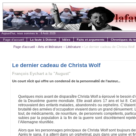
Aujourd'hui, nous sommes le :
8 Août 2026
Page d'accueil
La faute à Diderot
Idées
Faits et arguments
Chroniques du t
Page d'accueil
»
Arts et littérature
»
Littérature
» Le dernier cadeau de Christa Wolf
Le dernier cadeau de Christa Wolf
François Eychart a lu "August"
Un court récit qui offre un condensé de la personnalité de l’auteur...
Quelques mois avant de disparaître Christa Wolf a éprouvé le besoin d
de la Deuxième guerre mondiale. Elle avait alors 17 ans et lui 8. C
retrouvaient des enfants malades, abandonnés ou orphelins. C’étaient
brutalité des armées d’occupation vivaient dans un grand dénuement. 
tout, de médicaments, de nourriture, de personnels compétents, particu
subies par la population à la fin de la guerre sont discrètement rejeté
l’Allemagne réunifiée.
Alors que les personnages principaux de Christa Wolf sont toujours des 
Après le sana, il a atterri dans un orphelinat, puis dans une usine et f