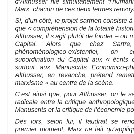
d’Althusser nie simultanément “l’humanis
Marx, chacun de ces deux termes renvoyan
Si, d’un côté, le projet sartrien consiste 
que « compréhension de la totalité histori
Althusser, il s’agit plutôt de fonder – ou m
Capital.
Alors que chez Sartre,
phénoménologico-existentiel, on 
subordination du
Capital
aux « écrits 
surtout aux
Manuscrits Economico-ph
Althusser, en revanche, prétend remet
marxisme »
au centre de la scène.
C’est ainsi que, pour Althusser, on le sa
radicale entre la critique anthropologiq
Manuscrits
et la critique de l’économie p
Dès lors, selon lui, il faudrait se r
premier moment, Marx ne fait qu’appliqu