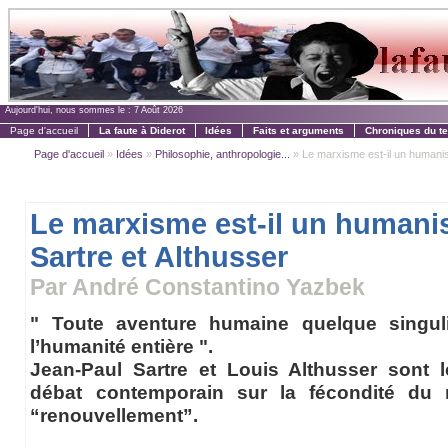
Aujourd'hui, nous sommes le :
7 Août 2026
Page d'accueil
La faute à Diderot
Idées
Faits et arguments
Chroniques du t
Page d'accueil
»
Idées
»
Philosophie, anthropologie...
» Le marxisme est-il un humanis
Le marxisme est-il un human
Sartre et Althusser
Par André Constantino Yazbek
" Toute aventure humaine quelque singuli
l’humanité entière ".
Jean-Paul Sartre et Louis Althusser sont
débat contemporain sur la fécondité du
“renouvellement”.