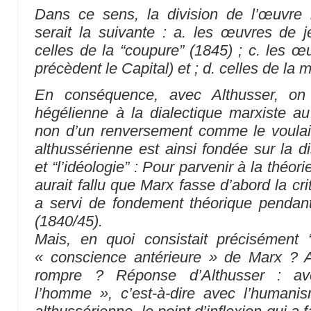
Dans ce sens, la division de l’œuvre m
serait la suivante : a. les œuvres de 
celles de la “coupure” (1845) ; c. les œ
précèdent le Capital) et ; d. celles de la 
En conséquence, avec Althusser, on 
hégélienne à la dialectique marxiste a
non d’un renversement comme le voulait l
althussérienne est ainsi fondée sur la di
et “l’idéologie” : Pour parvenir à la théorie 
aurait fallu que Marx fasse d’abord la crit
a servi de fondement théorique penda
(1840/45).
Mais, en quoi consistait précisément “l
« conscience antérieure »
de Marx ? Ave
rompre ? Réponse d’Althusser : 
l’homme »
, c’est-à-dire avec l’humanis