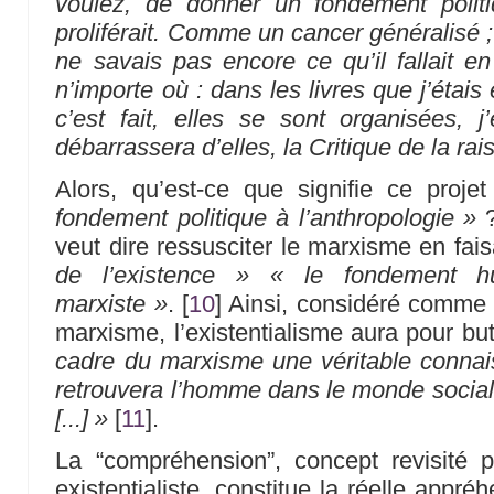
voulez, de donner un fondement politi
proliférait. Comme un cancer généralisé ;
ne savais pas encore ce qu’il fallait en 
n’importe où : dans les livres que j’étais 
c’est fait, elles se sont organisées, 
débarrassera d’elles, la Critique de la rai
Alors, qu’est-ce que signifie ce proje
fondement politique à l’anthropologie »
?
veut dire ressusciter le marxisme en fai
de l’existence »
« le fondement hu
marxiste »
.
[
10
]
Ainsi, considéré comme u
marxisme, l’existentialisme aura pour bu
cadre du marxisme une véritable conna
retrouvera l’homme dans le monde social 
[...] »
[
11
]
.
La “compréhension”, concept revisité 
existentialiste, constitue la réelle appr