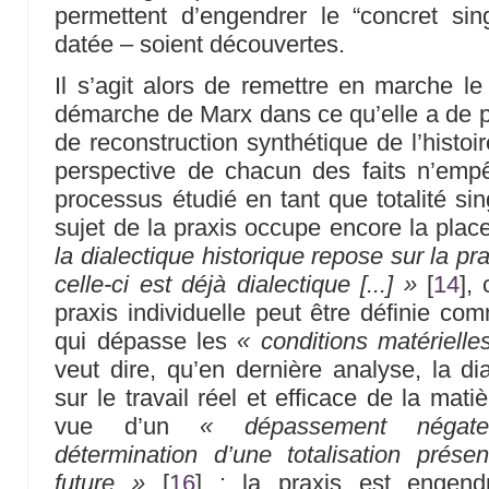
permettent d’engendrer le “concret singu
datée – soient découvertes.
Il s’agit alors de remettre en marche l
démarche de Marx dans ce qu’elle a de pl
de reconstruction synthétique de l’histoi
perspective de chacun des faits n’empê
processus étudié en tant que totalité sin
sujet de la praxis occupe encore la place
la dialectique historique repose sur la pra
celle-ci est déjà dialectique [...] »
[
14
]
, 
praxis individuelle peut être définie c
qui dépasse les
« conditions matérielle
veut dire, qu’en dernière analyse, la di
sur le travail réel et efficace de la mat
vue d’un
« dépassement négateu
détermination d’une totalisation prése
future »
[
16
]
: la praxis est engendr