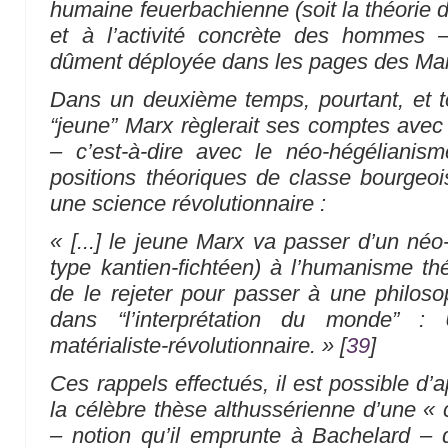
humaine feuerbachienne (soit la théorie de 
et à l’activité concrète des hommes
dûment déployée dans les pages des Man
Dans un deuxième temps, pourtant, et to
“jeune” Marx règlerait ses comptes ave
– c’est-à-dire avec le néo-hégéliani
positions théoriques de classe bourgeois
une science révolutionnaire :
« [...] le jeune Marx va passer d’un néo
type kantien-fichtéen) à l’humanisme th
de le rejeter pour passer à une philosop
dans “l’interprétation du monde” : 
matérialiste-révolutionnaire. »
[
39
]
Ces rappels effectués, il est possible d’a
la célèbre thèse althussérienne d’une «
– notion qu’il emprunte à Bachelard –