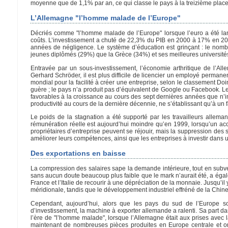
moyenne que de 1,1% par an, ce qui classe le pays à la treizième plac
L’Allemagne "l’homme malade de l’Europe"
Décriés comme "l’homme malade de l’Europe" lorsque l’euro a été la
coûts. L’investissement a chuté de 22,3% du PIB en 2000 à 17% en 2013
années de négligence. Le système d’éducation est grinçant : le nombr
jeunes diplômés (29%) que la Grèce (34%) et ses meilleures universités
Entravée par un sous-investissement, l’économie arthritique de l’Al
Gerhard Schröder, il est plus difficile de licencier un employé perman
mondial pour la facilité à créer une entreprise, selon le classement Do
guère ; le pays n’a produit pas d’équivalent de Google ou Facebook. L
favorables à la croissance au cours des sept dernières années que n
productivité au cours de la dernière décennie, ne s’établissant qu’à un 
Le poids de la stagnation a été supporté par les travailleurs allem
rémunération réelle est aujourd’hui moindre qu’en 1999, lorsqu’un accor
propriétaires d’entreprise peuvent se réjouir, mais la suppression des 
améliorer leurs compétences, ainsi que les entreprises à investir dans u
Des exportations en baisse
La compression des salaires sape la demande intérieure, tout en subven
sans aucun doute beaucoup plus faible que le mark n’aurait été, a égale
France et l’Italie de recourir à une dépréciation de la monnaie. Jusqu
méridionale, tandis que le développement industriel effréné de la Chin
Cependant, aujourd’hui, alors que les pays du sud de l’Europe s
d’investissement, la machine à exporter allemande a ralenti. Sa part
l’ère de "l’homme malade", lorsque l’Allemagne était aux prises avec l
maintenant de nombreuses pièces produites en Europe centrale et ori