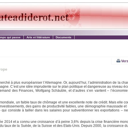
emps qui passe
Arts et littérature
Documents
Vers
rope
rché à plus européaniser l’Allemagne. Or, aujourd’hui, l’administration de la cha
agne. C’est une idée imprudente sur le plan politique et dangereuse au niveau é
llemand des Finances, Wolfgang Schäuble, et d’autres s’en vantent – l’économi
mondiale, un faible taux de chômage et une excellente note de crédit. Mais elle co
s investissements, des gains de productivité faibles, une démographie maussade et
i consiste à tailler dans les salaires pour subventionner les exportations – ne 
ée 2014 et a connu une croissance d’à peine 3,6% depuis la crise financière mon
u taux de la Suède, de la Suisse et des Etats-Unis. Depuis 2000, la croissance du