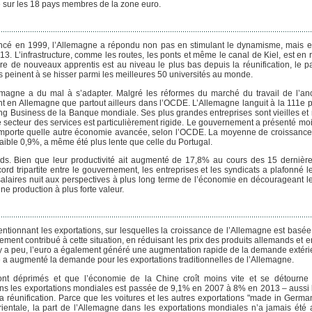
e sur les 18 pays membres de la zone euro.
ncé en 1999, l’Allemagne a répondu non pas en stimulant le dynamisme, mais e
. L’infrastructure, comme les routes, les ponts et même le canal de Kiel, est en 
e de nouveaux apprentis est au niveau le plus bas depuis la réunification, le 
 peinent à se hisser parmi les meilleures 50 universités au monde.
lemagne a du mal à s’adapter. Malgré les réformes du marché du travail de l’an
ent en Allemagne que partout ailleurs dans l’OCDE. L’Allemagne languit à la 111e 
ing Business de la Banque mondiale. Ses plus grandes entreprises sont vieilles et 
e secteur des services est particulièrement rigide. Le gouvernement a présenté mo
’importe quelle autre économie avancée, selon l’OCDE. La moyenne de croissance
faible 0,9%, a même été plus lente que celle du Portugal.
ands. Bien que leur productivité ait augmenté de 17,8% au cours des 15 dernièr
d tripartite entre le gouvernement, les entreprises et les syndicats a plafonné le
salaires nuit aux perspectives à plus long terme de l’économie en décourageant les
ne production à plus forte valeur.
tionnant les exportations, sur lesquelles la croissance de l’Allemagne est basée. 
ment contribué à cette situation, en réduisant les prix des produits allemands et 
’il y a peu, l’euro a également généré une augmentation rapide de la demande extér
e a augmenté la demande pour les exportations traditionnelles de l’Allemagne.
ont déprimés et que l’économie de la Chine croît moins vite et se détourn
 dans les exportations mondiales est passée de 9,1% en 2007 à 8% en 2013 – aussi
a réunification. Parce que les voitures et les autres exportations "made in Germa
entale, la part de l’Allemagne dans les exportations mondiales n’a jamais été