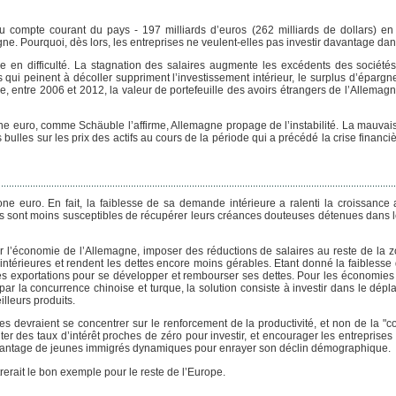
 compte courant du pays - 197 milliards d’euros (262 milliards de dollars) en
e. Pourquoi, dès lors, les entreprises ne veulent-elles pas investir davantage dan
 en difficulté. La stagnation des salaires augmente les excédents des sociétés
s qui peinent à décoller suppriment l’investissement intérieur, le surplus d’épargn
que, entre 2006 et 2012, la valeur de portefeuille des avoirs étrangers de l’Allema
zone euro, comme Schäuble l’affirme, Allemagne propage de l’instabilité. La mauva
ulles sur les prix des actifs au cours de la période qui a précédé la crise financi
e euro. En fait, la faiblesse de sa demande intérieure a ralenti la croissance
ds sont moins susceptibles de récupérer leurs créances douteuses détenues dans 
 l’économie de l’Allemagne, imposer des réductions de salaires au reste de la z
ntérieures et rendent les dettes encore moins gérables. Etant donné la faibless
 exportations pour se développer et rembourser ses dettes. Pour les économies e
s par la concurrence chinoise et turque, la solution consiste à investir dans le dép
lleurs produits.
 devraient se concentrer sur le renforcement de la productivité, et non de la "com
ter des taux d’intérêt proches de zéro pour investir, et encourager les entreprises 
r davantage de jeunes immigrés dynamiques pour enrayer son déclin démographique.
rait le bon exemple pour le reste de l’Europe.