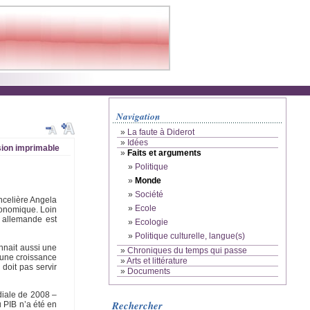
Navigation
»
La faute à Diderot
»
Idées
ion imprimable
»
Faits et arguments
»
Politique
»
Monde
»
Société
ncelière Angela
»
Ecole
conomique. Loin
e allemande est
»
Ecologie
»
Politique culturelle, langue(s)
nnait aussi une
»
Chroniques du temps qui passe
 une croissance
»
Arts et littérature
doit pas servir
»
Documents
diale de 2008 –
Rechercher
 PIB n’a été en