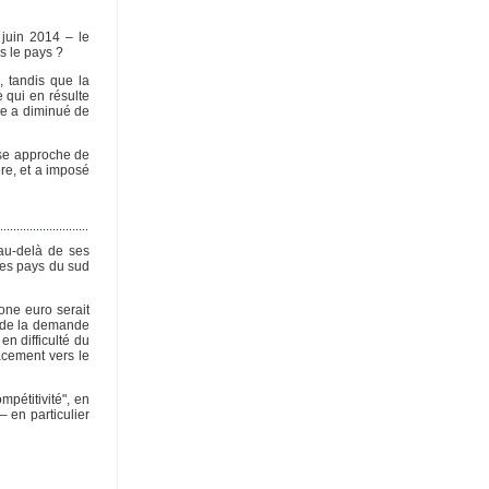
 juin 2014 – le
s le pays ?
, tandis que la
e qui en résulte
gne a diminué de
ise approche de
ère, et a imposé
 au-delà de ses
les pays du sud
one euro serait
e de la demande
n difficulté du
lacement vers le
pétitivité", en
– en particulier