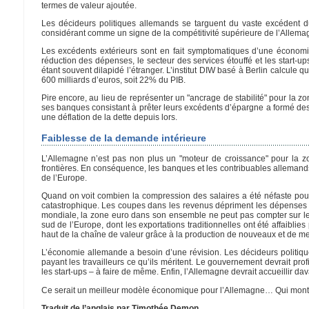
termes de valeur ajoutée.
Les décideurs politiques allemands se targuent du vaste excédent du
considérant comme un signe de la compétitivité supérieure de l’Allemagn
Les excédents extérieurs sont en fait symptomatiques d’une économie
réduction des dépenses, le secteur des services étouffé et les start-up
étant souvent dilapidé l’étranger. L’institut DIW basé à Berlin calcule 
600 milliards d’euros, soit 22% du PIB.
Pire encore, au lieu de représenter un "ancrage de stabilité" pour la 
ses banques consistant à prêter leurs excédents d’épargne a formé des b
une déflation de la dette depuis lors.
Faiblesse de la demande intérieure
L’Allemagne n’est pas non plus un "moteur de croissance" pour la zon
frontières. En conséquence, les banques et les contribuables alleman
de l’Europe.
Quand on voit combien la compression des salaires a été néfaste pour
catastrophique. Les coupes dans les revenus dépriment les dépenses i
mondiale, la zone euro dans son ensemble ne peut pas compter sur les
sud de l’Europe, dont les exportations traditionnelles ont été affaiblie
haut de la chaîne de valeur grâce à la production de nouveaux et de mei
L’économie allemande a besoin d’une révision. Les décideurs politiques
payant les travailleurs ce qu’ils méritent. Le gouvernement devrait profi
les start-ups – à faire de même. Enfin, l’Allemagne devrait accueilli
Ce serait un meilleur modèle économique pour l’Allemagne… Qui montre
Traduit de l’anglais par Timothée Demon