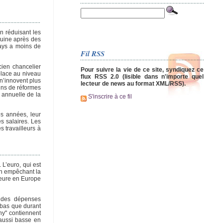
n réduisant les
ruine après des
pays a moins de
Fil RSS
cien chancelier
Pour suivre la vie de ce site, syndiquez ce
place au niveau
flux RSS 2.0 (lisible dans n'importe quel
n’innovent plus
lecteur de news au format XML/RSS).
ins de réformes
 annuelle de la
S'inscrire à ce fil
es années, leur
s salaires. Les
 travailleurs à
L’euro, qui est
en empêchant la
ieure en Europe
e des dépenses
 bas que durant
ny" contiennent
 aussi basse en