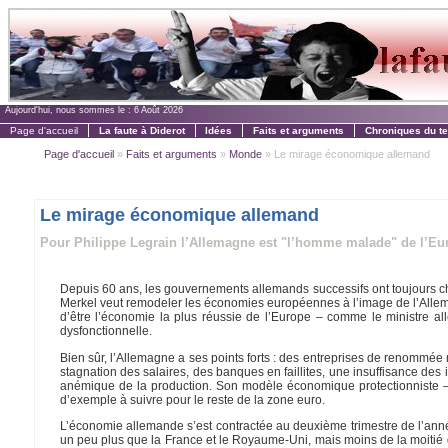
Aujourd'hui, nous sommes le :
6 Août 2026
Page d'accueil
La faute à Diderot
Idées
Faits et arguments
Chroniques du t
Page d'accueil
»
Faits et arguments
»
Monde
» Le mirage économique allemand
Le mirage économique allemand
Pour Philippe Legrain l’Allemagne est "l’homme malade" de l’Eu
Depuis 60 ans, les gouvernements allemands successifs ont toujours che
Merkel veut remodeler les économies européennes à l’image de l’Allem
d’être l’économie la plus réussie de l’Europe – comme le ministre a
dysfonctionnelle.
Bien sûr, l’Allemagne a ses points forts : des entreprises de renommée 
stagnation des salaires, des banques en faillites, une insuffisance de
anémique de la production. Son modèle économique protectionniste – qu
d’exemple à suivre pour le reste de la zone euro.
L’économie allemande s’est contractée au deuxième trimestre de l’ann
un peu plus que la France et le Royaume-Uni, mais moins de la moitié d