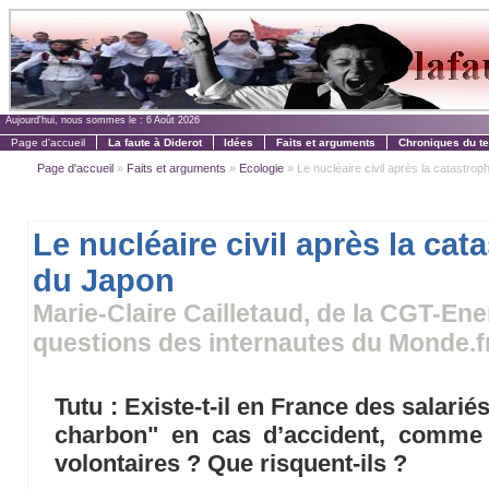
Aujourd'hui, nous sommes le :
6 Août 2026
Page d'accueil
La faute à Diderot
Idées
Faits et arguments
Chroniques du t
Page d'accueil
»
Faits et arguments
»
Ecologie
» Le nucléaire civil après la catastro
Le nucléaire civil après la cat
du Japon
Marie-Claire Cailletaud, de la CGT-En
questions des internautes du Monde.f
Tutu : Existe-t-il en France des salarié
charbon" en cas d’accident, comme
volontaires ? Que risquent-ils ?