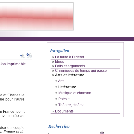
Navigation
»
La faute à Diderot
»
Idées
ion imprimable
»
Faits et arguments
»
Chroniques du temps qui passe
»
Arts et littérature
»
Arts
»
Littérature
»
Musique et chanson
ue et Charles le
»
Poésie
ue pour l’autre
»
Théatre, cinéma
»
Documents
En France, point
 mouvementée au
Rechercher
çaise du couple
la France et de