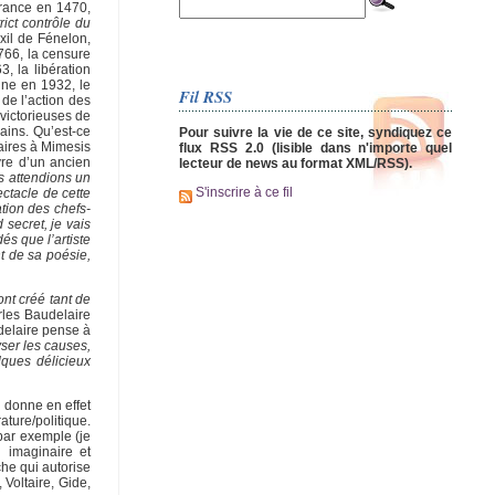
France en 1470,
rict contrôle du
xil de Fénelon,
766, la censure
 la libération
ine en 1932, le
Fil RSS
de l’action des
victorieuses de
ains. Qu’est-ce
Pour suivre la vie de ce site, syndiquez ce
laires à Mimesis
flux RSS 2.0 (lisible dans n'importe quel
vre d’un ancien
lecteur de news au format XML/RSS).
us attendions un
S'inscrire à ce fil
ectacle de cette
tion des chefs-
 secret, je vais
dés que l’artiste
t de sa poésie,
ont créé tant de
rles Baudelaire
elaire pense à
yser les causes,
lques délicieux
l donne en effet
ature/politique.
par exemple (je
 imaginaire et
che qui autorise
Voltaire, Gide,