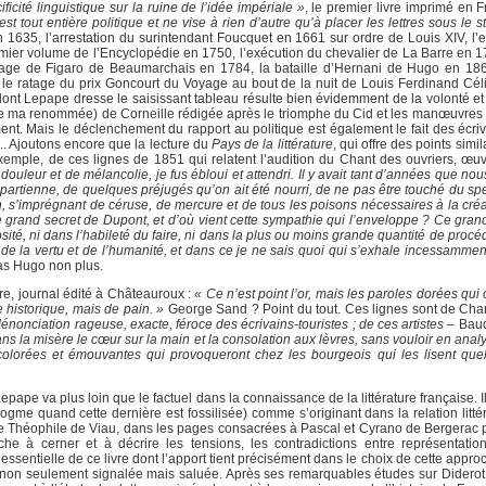
icité linguistique sur la ruine de l’idée impériale »
, le premier livre imprimé en 
est tout entière politique et ne vise à rien d’autre qu’à placer les lettres sous le st
n 1635, l’arrestation du surintendant Foucquet en 1661 sur ordre de Louis XIV, l’e
emier volume de l’Encyclopédie en 1750, l’exécution du chevalier de La Barre en 1
e de Figaro de Beaumarchais en 1784, la bataille d’Hernani de Hugo en 1863,
, le ratage du prix Goncourt du Voyage au bout de la nuit de Louis Ferdinand Cél
nt Lepape dresse le saisissant tableau résulte bien évidemment de la volonté et 
oute ma renommée) de Corneille rédigée après le triomphe du Cid et les manœuvres 
nt. Mais le déclenchement du rapport au politique est également le fait des écriv
.. Ajoutons encore que la lecture du
Pays de la littérature
, qui offre des points simi
 exemple, de ces lignes de 1851 qui relatent l’audition du Chant des ouvriers, œu
douleur et de mélancolie, je fus ébloui et attendri. Il y avait tant d’années que no
appartienne, de quelques préjugés qu’on ait été nourri, de ne pas être touché du sp
n, s’imprégnant de céruse, de mercure et de tous les poisons nécessaires à la créa
e grand secret de Dupont, et d’où vient cette sympathie qui l’enveloppe ? Ce grand
niosité, ni dans l’habileté du faire, ni dans la plus ou moins grande quantité de procé
de la vertu et de l’humanité, et dans ce je ne sais quoi qui s’exhale incessammen
as Hugo non plus.
dre, journal édité à Châteauroux :
« Ce n’est point l’or, mais les paroles dorées qui 
e historique, mais de pain. »
George Sand ? Point du tout. Ces lignes sont de Cha
énonciation rageuse, exacte, féroce des écrivains-touristes ; de ces artistes
– Baud
s la misère le cœur sur la main et la consolation aux lèvres, sans vouloir en anal
s, colorées et émouvantes qui provoqueront chez les bourgeois qui les lisent que
 Lepape va plus loin que le factuel dans la connaissance de la littérature française. I
ogme quand cette dernière est fossilisée) comme s’originant dans la relation littér
 de Théophile de Viau, dans les pages consacrées à Pascal et Cyrano de Bergerac 
e à cerner et à décrire les tensions, les contradictions entre représentation
 essentielle de ce livre dont l’apport tient précisément dans le choix de cette appro
on seulement signalée mais saluée. Après ses remarquables études sur Diderot, 