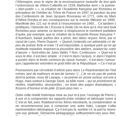
l’Allemagne, sous le signe de la reconnaissance mutuelle de leur spécif
l’ordonnance de Villers-Cotterêts en 1539, Malherbe dont
« la poésie 
« bien public » »
, la création de l’Académie française par Richelieu e
précepteur de l’héritier du Trône de France en 1697, la parution du pr
des Confessions de Jean Jacques Rousseau en 1771, celle du Mariag
d’Alfred Dreyfus et ses conséquences sur le monde littéraire en 1899
Manifeste des 121 sur le droit à l’insoumission en 1960… Ce tandem do
politiques, l’épisode de L’Excuse à Ariste (Je ne dois qu’à moi seul t
Richelieu pour amener ce dernier à résipiscence le montrent parfaiteme
d’autre, par exemple, que la création de la
Nouvelle Revue française
?.
d’Auerbach, balaie parfois des a priori, des idées reçues. Ainsi, par
canut de Lyon, Pierre Dupont :
« Quand j’entendis cet admirable cri de 
peu de poésie forte et vraie ! Il est impossible, à quelque parti qu’on 
multitude maladive respirant la poussière des ateliers, avalant du coto
d’œuvre. »
Sont-elles de Jules Vallès ? Non. Continuons :
« Quel est l
vous le dire, il est bien simple ; il n’est ni dans l’acquis, ni dans l’ingé
a puisés dans le fonds commun du savoir humain ; il est dans l’amour 
que j’appellerais volontiers le goût infini de la République. »
Ce n’est p
Poursuivons par cet extrait d’article paru dans Le Représentant de l’In
crimes, tant de malheurs et tant de larmes ! […] Je ne vis pas de poési
dont la poésie, nous dit Lepape,
« sa poésie en prose surtout, est une d
Hugo, mais surtout à George Sand, sa bête noire –
qui se promènent dan
réelles, matérielles, structurelles ; en tirant des pages dramatique
frissons d’horreur et de pitié. Et puis plus rien. »
Outre cette réalité historique mise au jour et à jour, l’ouvrage de Pierre
à voir et à comprendre les rapports entre création et idéologie (voire d
C’est un fait, avec Rutebeuf et les frères mendiants, la condamnation
ne recommencerai pas à composer une autre liste), Lepape s’attach
représentation idéologique. Ça n’est pas là, semble t-il, la part la moins
une vue globale. Démarche pédagogique suffisamment rare pour être n