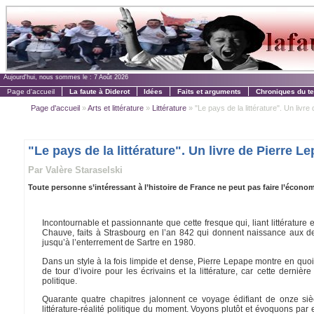
Aujourd'hui, nous sommes le :
7 Août 2026
Page d'accueil
La faute à Diderot
Idées
Faits et arguments
Chroniques du t
Page d'accueil
»
Arts et littérature
»
Littérature
» "Le pays de la littérature". Un livre d
"Le pays de la littérature". Un livre de Pierre L
Par Valère Staraselski
Toute personne s’intéressant à l’histoire de France ne peut pas faire l’économi
Incontournable et passionnante que cette fresque qui, liant littérature
Chauve, faits à Strasbourg en l’an 842 qui donnent naissance aux d
jusqu’à l’enterrement de Sartre en 1980.
Dans un style à la fois limpide et dense, Pierre Lepape montre en quoi cr
de tour d’ivoire pour les écrivains et la littérature, car cette der
politique.
Quarante quatre chapitres jalonnent ce voyage édifiant de onze sièc
littérature-réalité politique du moment. Voyons plutôt et évoquons pa