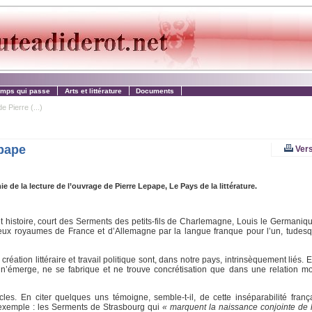
emps qui passe
Arts et littérature
Documents
e Pierre (...)
epape
Vers
e de la lecture de l’ouvrage de Pierre Lepape, Le Pays de la littérature.
 et histoire, court des Serments des petits-fils de Charlemagne, Louis le Germaniq
eux royaumes de France et d’Allemagne par la langue franque pour l’un, tudesq
éation littéraire et travail politique sont, dans notre pays, intrinsèquement liés. 
nière n’émerge, ne se fabrique et ne trouve concrétisation que dans une relation
les. En citer quelques uns témoigne, semble-t-il, de cette inséparabilité fran
r exemple : les Serments de Strasbourg qui
« marquent la naissance conjointe de 