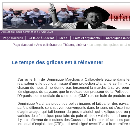
Aujourd'hui, nous sommes le :
8 Août 2026
Page d'accueil
La faute à Diderot
Idées
Faits et arguments
Chroniques du t
Page d'accueil
»
Arts et littérature
»
Théatre, cinéma
» Le temps des grâces est à r
Le temps des grâces est à réinventer
J’ai vu le film de Dominique Marchais à Callac-de-Bretagne dans les
réalisateur et le public à l’issue d’une projection .J’ai aimé ce film.
chacun de nous .Il ne donne pas forcément la marche à suivre pour u
témoignages de paysans que le rouleau compresseur de la Politique a
l’Organisation mondiale du commerce (OMC) est en train de produire u
Dominique Marchais produit de belles images et fait parler des paysa
parfois différents sont souvent convergents dans le sens où s’exprime
d’agrimanager qui fait tourner du gros matériel ,qui explique peu ou 
variétés de blé rustique pour faire du pain et mieux valoriser ainsi une 
Il y a cet éleveur de moutons des Causses. Il a finit par clôturer ses par
territorial d’exploitation(CTE) qu’il avait signé avec l’Etat à la charniè