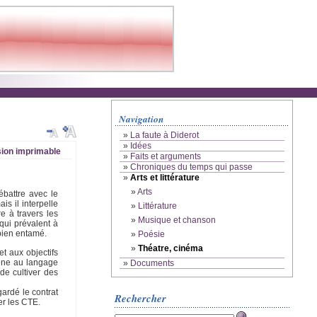
Navigation
»
La faute à Diderot
»
Idées
ion imprimable
»
Faits et arguments
»
Chroniques du temps qui passe
»
Arts et littérature
»
Arts
ébattre avec le
is il interpelle
»
Littérature
e à travers les
»
Musique et chanson
qui prévalent à
bien entamé.
»
Poésie
»
Théatre, cinéma
t aux objectifs
onne au langage
»
Documents
de cultiver des
gardé le contrat
Rechercher
er les CTE.