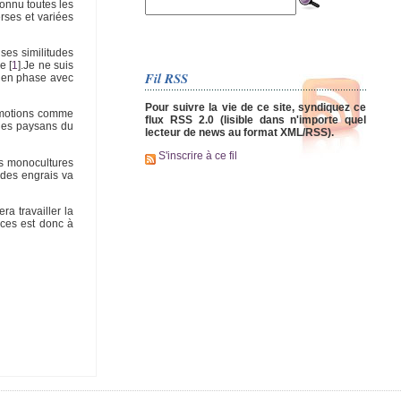
connu toutes les
rses et variées
uses similitudes
re
[
1
]
.Je ne suis
Fil RSS
t en phase avec
Pour suivre la vie de ce site, syndiquez ce
romotions comme
flux RSS 2.0 (lisible dans n'importe quel
 les paysans du
lecteur de news au format XML/RSS).
S'inscrire à ce fil
es monocultures
 des engrais va
ra travailler la
âces est donc à