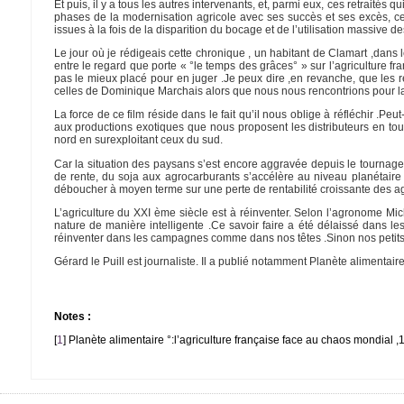
Et puis, il y a tous les autres intervenants, et, parmi eux, ces retraités
phases de la modernisation agricole avec ses succès et ses excès, ces
issues à la fois de la disparition du bocage et de l’utilisation massive de
Le jour où je rédigeais cette chronique , un habitant de Clamart ,dans 
entre le regard que porte « °le temps des grâces° » sur l’agriculture f
pas le mieux placé pour en juger .Je peux dire ,en revanche, que les
celles de Dominique Marchais alors que nous nous rencontrions pour la
La force de ce film réside dans le fait qu’il nous oblige à réfléchir
aux productions exotiques que nous proposent les distributeurs en to
nord en surexploitant ceux du sud.
Car la situation des paysans s’est encore aggravée depuis le tournag
de rente, du soja aux agrocarburants s’accélère au niveau planétaire
déboucher à moyen terme sur une perte de rentabilité croissante des a
L’agriculture du XXI ème siècle est à réinventer. Selon l’agronome Mich
nature de manière intelligente .Ce savoir faire a été délaissé dans 
réinventer dans les campagnes comme dans nos têtes .Sinon nos petits
Gérard le Puill est journaliste. Il a publié notamment Planète alimentair
Notes :
[
1
]
Planète alimentaire °:l’agriculture française face au chaos mondial 