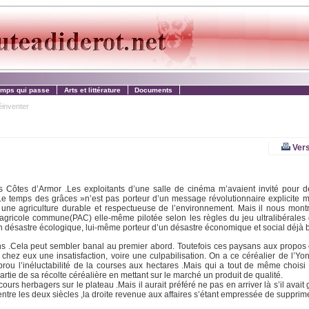
emps qui passe
Arts et littérature
Documents
éinventer
Vers
 Côtes d’Armor .Les exploitants d’une salle de cinéma m’avaient invité pour d
 « Le temps des grâces »n’est pas porteur d’un message révolutionnaire explicite ma
ne agriculture durable et respectueuse de l’environnement. Mais il nous montr
gricole commune(PAC) elle-même pilotée selon les règles du jeu ultralibérales 
n désastre écologique, lui-même porteur d’un désastre économique et social déjà 
ns .Cela peut sembler banal au premier abord. Toutefois ces paysans aux propos e
 chez eux une insatisfaction, voire une culpabilisation. On a ce céréalier de l’Y
prou l’inéluctabilité de la courses aux hectares .Mais qui a tout de même choisi 
partie de sa récolte céréalière en mettant sur le marché un produit de qualité.
cours herbagers sur le plateau .Mais il aurait préféré ne pas en arriver là s’il avait 
re entre les deux siècles ,la droite revenue aux affaires s’étant empressée de supprim