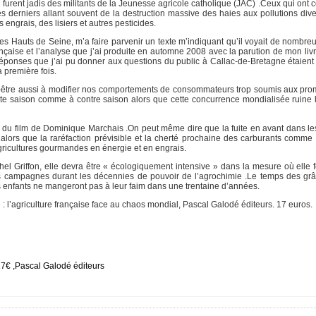
 qui furent jadis des militants de la Jeunesse agricole catholique (JAC) .Ceux qui ont 
 derniers allant souvent de la destruction massive des haies aux pollutions dive
s engrais, des lisiers et autres pesticides.
les Hauts de Seine, m’a faire parvenir un texte m’indiquant qu’il voyait de nombre
rançaise et l’analyse que j’ai produite en automne 2008 avec la parution de mon liv
 réponses que j’ai pu donner aux questions du public à Callac-de-Bretagne étaien
 première fois.
 .Peut-être aussi à modifier nos comportements de consommateurs trop soumis aux p
ute saison comme à contre saison alors que cette concurrence mondialisée ruine
e du film de Dominique Marchais .On peut même dire que la fuite en avant dans l
 alors que la raréfaction prévisible et la cherté prochaine des carburants comme
gricultures gourmandes en énergie et en engrais.
el Griffon, elle devra être « écologiquement intensive » dans la mesure où elle fe
les campagnes durant les décennies de pouvoir de l’agrochimie .Le temps des gr
 enfants ne mangeront pas à leur faim dans une trentaine d’années.
e : l’agriculture française face au chaos mondial, Pascal Galodé éditeurs. 17 euros.
,17€ ,Pascal Galodé éditeurs