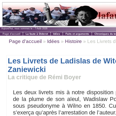
Aujourd'hui, nous sommes le :
7 Août 2026
Page d'accueil
La faute à Diderot
Idées
Faits et arguments
Chroniques du t
Page d'accueil
»
Idées
»
Histoire
» Les Livrets d
Les Livrets de Ladislas de Wit
Zaniewicki
La critique de Rémi Boyer
Les deux livrets mis à notre disposition
de la plume de son aïeul, Wadislaw Polu
sous pseudonyme à Wilno en 1850. Cur
s’exerça qu’après l’arrestation de l’auteur