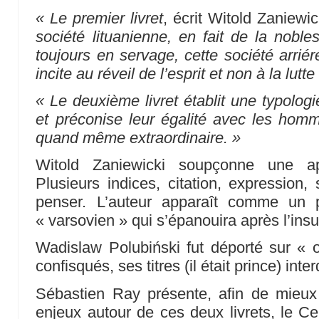
« Le premier livret
, écrit Witold Zaniewi
société lituanienne, en fait de la noble
toujours en servage, cette société arrié
incite au réveil de l’esprit et non à la lutt
« Le deuxième livret établit une typolog
et préconise leur égalité avec les homm
quand même extraordinaire. »
Witold Zaniewicki soupçonne une a
Plusieurs indices, citation, expression,
penser. L’auteur apparaît comme un p
« varsovien » qui s’épanouira après l’ins
Wadislaw Polubiński fut déporté sur « o
confisqués, ses titres (il était prince) inter
Sébastien Ray présente, afin de mieux f
enjeux autour de ces deux livrets, le Cer