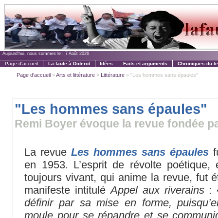
Aujourd'hui, nous sommes le :
7 Août 2026
Page d'accueil
La faute à Diderot
Idées
Faits et arguments
Chroniques du t
Page d'accueil
»
Arts et littérature
»
Littérature
» "Les hommes sans épaules"
"Les hommes sans épaules"
Remi Boyer évoque la revue fondée p
La revue
Les hommes sans épaules
en 1953. L’esprit de révolte poétique, e
toujours vivant, qui anime la revue, fut 
manifeste intitulé
Appel aux riverains
:
définir par sa mise en forme, puisqu’
moule pour se répandre et se communiqu