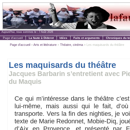
Aujourd'hui, nous sommes le :
7 Août 2026
Page d'accueil
La faute à Diderot
Idées
Faits et arguments
Chroniques du t
Page d'accueil
»
Arts et littérature
»
Théatre, cinéma
» Les maquisards du théâtre
Les maquisards du théâtre
Jacques Barbarin s’entretient avec Pi
du Maquis
Ce qui m’intéresse dans le théâtre c’est 
lui-même, mais aussi qui le fait, d’où i
transporte. Vers la fin des nighties, je vo
texte de Marie Redonnet, Mobie-Diq, joué
d’Aix en Provence, et présenté par F