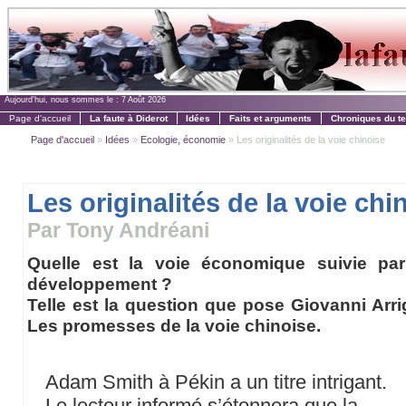
Aujourd'hui, nous sommes le :
7 Août 2026
Page d'accueil
La faute à Diderot
Idées
Faits et arguments
Chroniques du t
Page d'accueil
»
Idées
»
Ecologie, économie
» Les originalités de la voie chinoise
Les originalités de la voie chi
Par Tony Andréani
Quelle est la voie économique suivie pa
développement ?
Telle est la question que pose Giovanni Arr
Les promesses de la voie chinoise.
Adam Smith à Pékin a un titre intrigant.
Le lecteur informé s’étonnera que la