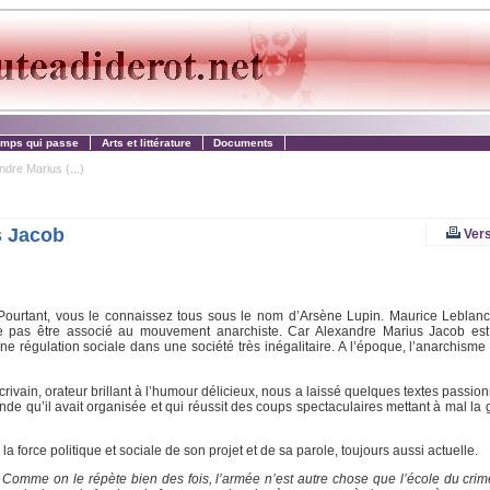
emps qui passe
Arts et littérature
Documents
ndre Marius (...)
s Jacob
Vers
ourtant, vous le connaissez tous sous le nom d’Arsène Lupin. Maurice Leblanc
 ne pas être associé au mouvement anarchiste. Car Alexandre Marius Jacob est
ne régulation sociale dans une société très inégalitaire. A l’époque, l’anarchisme
crivain, orateur brillant à l’humour délicieux, nous a laissé quelques textes passi
nde qu’il avait organisée et qui réussit des coups spectaculaires mettant à mal la
a force politique et sociale de son projet et de sa parole, toujours aussi actuelle.
s. Comme on le répète bien des fois, l’armée n’est autre chose que l’école du crime