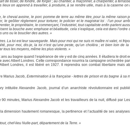
l’art de tisser, de fondre, de forger ; au chantier, à maçonner, à charpenter, à terras
s lieux on apprend à travailler, à produire, à se rendre utile, mais à la caserne o
le, le cheval avoine, le porc pomme de terre au même titre, pour la même raison p
, le geôlier règlement pour torturer, le policier et le magistrat loi : l’un pour arrêt
entier, le propriétaire, le commerçant, l’industriel, tout capitaliste enfin parlent aussi
arisent la bouche avec emphase et béatitude, cela s’explique, cela est dans l’ordre 
des uns ou le bouclier des autres. »
s. La loi est leur sauvegarde. Mais pour moi qui ne suis ni maître ni valet, ni frip
té, pour moi, dis-je, la loi n’est qu’une peste, qu’un choléra ; et bien loin de la 
r tous les moyens, même les plus violents. »
it ans au bagne quand l’espérance de vie y est de cinq années. Il étudiera le droit e
e avec Albert Londres. Cette correspondance nourrira la campagne orchestrée par
lbert Londres, il est libéré en 1927. Il reprendra son combat libertaire mais 
dre Marius Jacob,
Extermination à la française - lettres de prison et du bagne à sa 
 intitulée Alexandre Jacob, journal d’un anarchiste révolutionnaire est publi
 90 minutes, Marius Alexandre Jacob et les travailleurs de la nuit, diffusé par Le
e la dimension hautement romanesque, la pertinence et l’actualité de ses analyses,
rtout, chef-lieu Nulle-part, département de la Terre. »