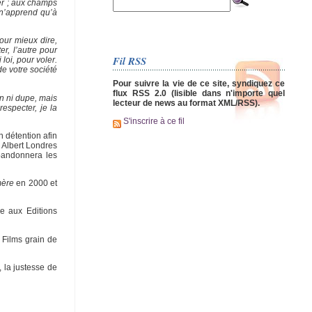
ser ; aux champs
n n’apprend qu’à
our mieux dire,
er, l’autre pour
Fil RSS
 loi, pour voler.
de votre société
Pour suivre la vie de ce site, syndiquez ce
flux RSS 2.0 (lisible dans n'importe quel
on ni dupe, mais
lecteur de news au format XML/RSS).
respecter, je la
S'inscrire à ce fil
n détention afin
 Albert Londres
abandonnera les
mère
en 2000 et
ée aux Editions
s Films grain de
 la justesse de