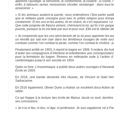
apprend l’ajustage, la serrurerie, la cordonnerie, la couture ; à l’usine, 
enfin, à labourer, semer, moissonner, récolter, vendanger : dans tous le
assassiner. »
« Si les animaux avaient la parole, nous entendrions l’âne parler pail
que le militaire parle consigne pour tuer, le prêtre religion pour tromper
condamner. Et les uns et les autres, ils en vivent, ils s’en repaissent. Le r
Que cette poignée de fripons aiment, chérissent la loi, qu’ils s’en garg
pourrie, puisque la loi est faite par eux et pour eux. Elle est le râtelier 
« Je comprends que les uns aient besoin de la loi pour opprimer les autre
un révolté qui sait voir clair dans les ténébreux rouages de votre socié
combats comme l’on combat la peste, comme l’on combat le choléra : pa
Finalement arrêté en 1903, il rejoint le bagne en 1906. Il restera dix-hu
d’aider ses compagnons d’infortune et entretiendra une correspondanc
pour la fermeture du bagne. Revenu en métropole suite à l’action d’A
cambriolages jusqu’à son suicide en 1954.
Outre ce livre, L’insomniaque a publié deux autres ouvrages d’Alexan
Écrits
en 2004.
En 2016, une bande dessinée très réussie, de Vincent et Gaël Henry
Sarbacanne.
En 2016 également, Olivier Durie a réalisé un excellent docu-fiction de
sable.
Ce qui frappe à la lecture des écrits de Marius Jacob ce sont, derrièr
ses conclusions.
« Je n’ai ni feu, ni lieu, ni âge, ni profession. Je suis vagabond, né à Pa