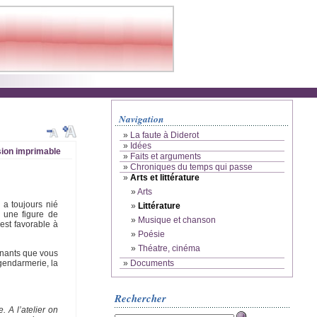
Navigation
»
La faute à Diderot
»
Idées
ion imprimable
»
Faits et arguments
»
Chroniques du temps qui passe
»
Arts et littérature
»
Arts
 a toujours nié
»
Littérature
 une figure de
»
Musique et chanson
 est favorable à
»
Poésie
»
Théatre, cinéma
onnants que vous
 gendarmerie, la
»
Documents
Rechercher
. A l’atelier on