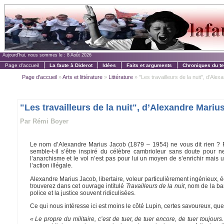
Aujourd'hui, nous sommes le :
8 Août 2026
Page d'accueil
La faute à Diderot
Idées
Faits et arguments
Chroniques du t
Page d'accueil
»
Arts et littérature
»
Littérature
» "Les travailleurs de la nuit", d’Alexa
"Les travailleurs de la nuit", d’Alexandre Mariu
Par Rémi Boyer
Le nom d’Alexandre Marius Jacob (1879 – 1954) ne vous dit rien ? P
semble-t-il s’être inspiré du célèbre cambrioleur sans doute pour
l’anarchisme et le vol n’est pas pour lui un moyen de s’enrichir mais u
l’action illégale.
Alexandre Marius Jacob, libertaire, voleur particulièrement ingénieux, é
trouverez dans cet ouvrage intitulé
Travailleurs de la nuit
, nom de la ba
police et la justice souvent ridiculisées.
Ce qui nous intéresse ici est moins le côté Lupin, certes savoureux, que l
« Le propre du militaire, c’est de tuer, de tuer encore, de tuer toujour