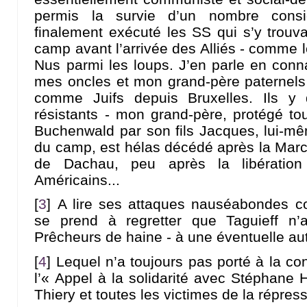
permis la survie d’un nombre consi
finalement exécuté les SS qui s’y trouva
camp avant l’arrivée des Alliés - comme 
Nus parmi les loups. J’en parle en con
mes oncles et mon grand-père paternels
comme Juifs depuis Bruxelles. Ils y 
résistants - mon grand-père, protégé to
Buchenwald par son fils Jacques, lui-mêm
du camp, est hélas décédé après la Marc
de Dachau, peu après la libératio
Américains...
[
3
]
A lire ses attaques nauséabondes c
se prend à regretter que Taguieff n’a
Prêcheurs de haine - à une éventuelle a
[
4
]
Lequel n’a toujours pas porté à la c
l’« Appel à la solidarité avec Stéphane
Thiery et toutes les victimes de la répre