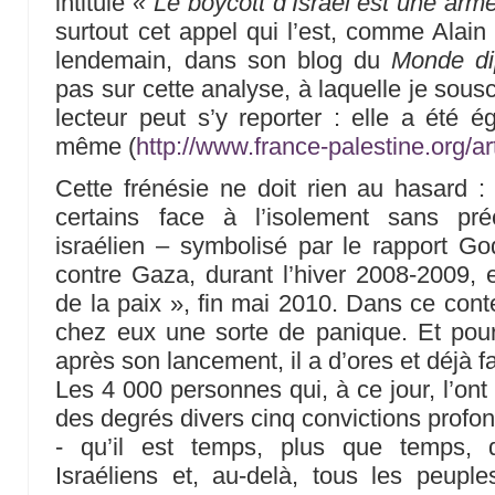
intitulé
« Le boycott d’Israël est une arm
surtout cet appel qui l’est, comme Alain G
lendemain, dans son blog du
Monde di
pas sur cette analyse, à laquelle je sous
lecteur peut s’y reporter : elle a été é
même (
http://www.france-palestine.org/a
Cette frénésie ne doit rien au hasard : e
certains face à l’isolement sans pr
israélien – symbolisé par le rapport God
contre Gaza, durant l’hiver 2008-2009, et
de la paix », fin mai 2010. Dans ce cont
chez eux une sorte de panique. Et pou
après son lancement, il a d’ores et déjà fa
Les 4 000 personnes qui, à ce jour, l’ont 
des degrés divers cinq convictions profon
- qu’il est temps, plus que temps, q
Israéliens et, au-delà, tous les peupl