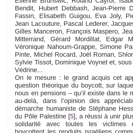
Étienne Brunswic, Roland Cayrol, Isab
Bendit, Hubert Debbash, Jean-Pierre Du
Fassin, Elisabeth Guigou, Eva Joly, Pi
Jean Lacouture, Pascal Lederer, Jacques
Gilles Manceron, François Maspero, Jea
Mitterrand, Gérard Mordillat, Edgar 
Véronique Nahoum-Grappe, Simone Pari
Pinte, Michel Rocard, Joël Roman, Shlo
Sylvie Tissot, Dominique Voynet et, sou
Védrine...
On le mesure : le grand acquis cet app
question théorique du boycott, sur laqu
nous en pensions – qu’il existe dans le 
au-delà, dans l’opinion des appréciati
démarche humaniste de Stéphane Hesse
du Pôle Palestine
[
5
]
, a réussi à unir pl
solidarité avec toutes les victimes
boycottent les produits israéliens comm