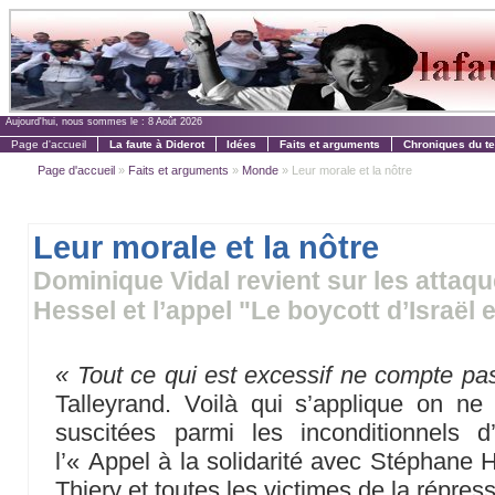
Aujourd'hui, nous sommes le :
8 Août 2026
Page d'accueil
La faute à Diderot
Idées
Faits et arguments
Chroniques du t
Page d'accueil
»
Faits et arguments
»
Monde
» Leur morale et la nôtre
Leur morale et la nôtre
Dominique Vidal revient sur les attaq
Hessel et l’appel "Le boycott d’Israël
« Tout ce qui est excessif ne compte pa
Talleyrand. Voilà qui s’applique on ne
suscitées parmi les inconditionnels 
l’« Appel à la solidarité avec Stéphane
Thiery et toutes les victimes de la répress