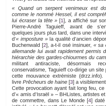
« Quand un serpent venimeux est do
comme le nommé Hessel, il est compréhe
lui écraser la tête »
[
1
]
, a affiché sur s
Pierre-André Taguieff, avant de s’en
quelques jours plus tard, dans une interv
d’
« imposture »
la qualité d’ancien dépo
Buchenwald
[
2
]
, a-t-il osé insinuer,
« sa 
allemande lui avait rapidement permis d
hiérarchie des gardes-chiourmes du cam
militant antiraciste, désormais r
conservatisme, Taguieff co-dirige un site 
cette mouvance extrémiste (drzz.info). 
livre
Prêcheurs de haine
[
3
]
a visiblement
Cette provocation ayant fait long feu, ce
d’« amis d’Israël » – BHListes, artistes e
de commettre, dans Le Monde
[
4
]
daté 