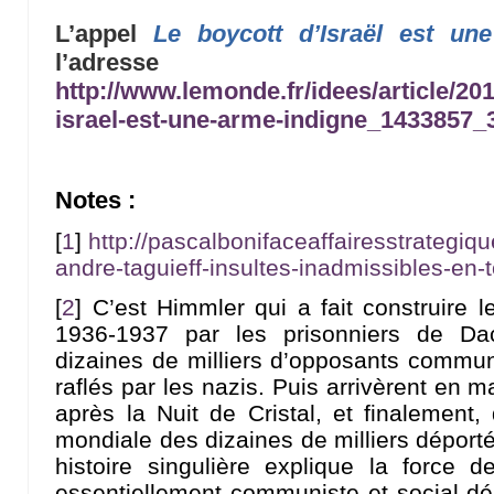
L’appel
Le boycott d’Israël est un
l’adresse
http://www.lemonde.fr/idees/article/201
israel-est-une-arme-indigne_1433857_
Notes :
[
1
]
http://pascalbonifaceaffairesstrategi
andre-taguieff-insultes-inadmissibles-en-
[
2
]
C’est Himmler qui a fait construire
1936-1937 par les prisonniers de Dach
dizaines de milliers d’opposants communi
raflés par les nazis. Puis arrivèrent en 
après la Nuit de Cristal, et finalement
mondiale des dizaines de milliers déportés
histoire singulière explique la force 
essentiellement communiste et social-d