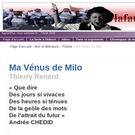
Aujourd'hui, nous sommes le :
7 Août 2026
Page d'accueil
La faute à Diderot
Idées
Faits et arguments
Chroniques du t
Page d'accueil
»
Arts et littérature
»
Poésie
» Ma Vénus de Milo
Ma Vénus de Milo
Thierry Renard
« Que dire
Des jours si vivaces
Des heures si ténues
De la geôle des mots
De l’attrait du futur »
Andrée CHEDID