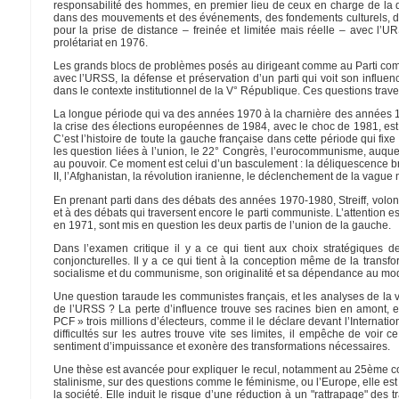
responsabilité des hommes, en premier lieu de ceux en charge de la dir
dans des mouvements et des événements, des fondements culturels, des pe
pour la prise de distance – freinée et limitée mais réelle – avec l’
prolétariat en 1976.
Les grands blocs de problèmes posés au dirigeant comme au Parti commun
avec l’URSS, la défense et préservation d’un parti qui voit son influen
dans le contexte institutionnel de la V° République. Ces questions trav
La longue période qui va des années 1970 à la charnière des années 1
la crise des élections européennes de 1984, avec le choc de 1981, est a
C’est l’histoire de toute la gauche française dans cette période qui fi
les question liées à l’union, le 22° Congrès, l’eurocommunisme, auquel 
au pouvoir. Ce moment est celui d’un basculement : la déliquescence bre
II, l’Afghanistan, la révolution iranienne, le déclenchement de la vague
En prenant parti dans des débats des années 1970-1980, Streiff, volo
et à des débats qui traversent encore le parti communiste. L’attention es
en 1971, sont mis en question les deux partis de l’union de la gauche.
Dans l’examen critique il y a ce qui tient aux choix stratégiques d
conjoncturelles. Il y a ce qui tient à la conception même de la transfo
socialisme et du communisme, son originalité et sa dépendance au mo
Une question taraude les communistes français, et les analyses de la 
de l’URSS ? La perte d’influence trouve ses racines bien en amont, e
PCF » trois millions d’électeurs, comme il le déclare devant l’Internati
difficultés sur les autres trouve vite ses limites, il empêche de voir 
sentiment d’impuissance et exonère des transformations nécessaires.
Une thèse est avancée pour expliquer le recul, notamment au 25ème cong
stalinisme, sur des questions comme le féminisme, ou l’Europe, elle est
la société. Elle induit le risque d’une réduction à un "rattrapage" des