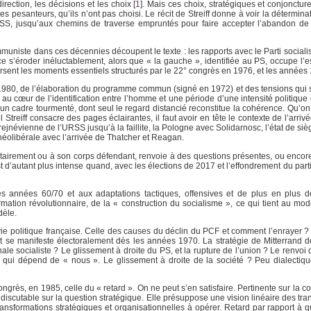
ection, les décisions et les choix
[
1
]
. Mais ces choix, stratégiques et conjoncturel
santeurs, qu’ils n’ont pas choisi. Le récit de Streiff donne à voir la déterminati
URSS, jusqu’aux chemins de traverse empruntés pour faire accepter l’abandon de 
iste dans ces décennies découpent le texte : les rapports avec le Parti socialist
ce s’éroder inéluctablement, alors que « la gauche », identifiée au PS, occupe l’e
ersent les moments essentiels structurés par le 22° congrès en 1976, et les années
980, de l’élaboration du programme commun (signé en 1972) et des tensions qui s
u cœur de l’identification entre l’homme et une période d’une intensité politique 
xe un cadre tourmenté, dont seul le regard distancié reconstitue la cohérence. Qu’o
Streiff consacre des pages éclairantes, il faut avoir en tête le contexte de l’arri
jnévienne de l’URSS jusqu’à la faillite, la Pologne avec Solidarnosc, l’état de si
 néolibérale avec l’arrivée de Thatcher et Reagan.
ntairement ou à son corps défendant, renvoie à des questions présentes, ou encor
t d’autant plus intense quand, avec les élections de 2017 et l’effondrement du parti
es années 60/70 et aux adaptations tactiques, offensives et de plus en plus d
rmation révolutionnaire, de la « construction du socialisme », ce qui tient au mod
dèle.
vie politique française. Celle des causes du déclin du PCF et comment l’enrayer ?
t se manifeste électoralement dès les années 1970. La stratégie de Mitterrand 
onale socialiste ? Le glissement à droite du PS, et la rupture de l’union ? Le renvo
ce qui dépend de « nous ». Le glissement à droite de la société ? Peu dialectique,
rès, en 1985, celle du « retard ». On ne peut s’en satisfaire. Pertinente sur la 
 discutable sur la question stratégique. Elle présuppose une vision linéaire des tr
 transformations stratégiques et organisationnelles à opérer. Retard par rapport à 