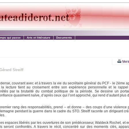
emps qui passe
Arts et littérature
Documents
Vers
Gérard Streiff
ure, dense, couvrant avec et à travers la vie du secrétaire général du PCF - le 2ème 
e la lecture tient au croisement entre son expérience personnelle et le rappe
étés par la brutalité du combat politique de la période. Se dessine un portai
nfiance quasiment naïve, d’après ceux qui l’ont approché, qui rend d’autant plus 
u premier rang des responsabilités, prend – et donne – des coups d’une violence
lemagne pendant la guerre dans le cadre du STO. Streiff raconte un dirigeant créa
des.
ant les espaces libérés par les ouvertures de son prédécesseur, Waldeck Rochet, et
ds seront confrontés. A travers le récit, concentré sur des moments clés, appar