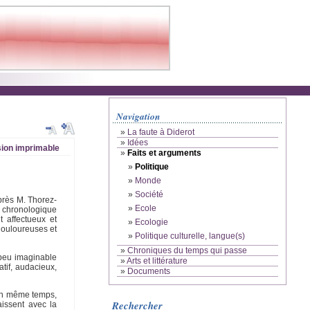
Navigation
»
La faute à Diderot
»
Idées
ion imprimable
»
Faits et arguments
»
Politique
»
Monde
»
Société
après M. Thorez-
»
Ecole
l chronologique
t affectueux et
»
Ecologie
douloureuses et
»
Politique culturelle, langue(s)
»
Chroniques du temps qui passe
 peu imaginable
»
Arts et littérature
tif, audacieux,
»
Documents
 en même temps,
Rechercher
aissent avec la