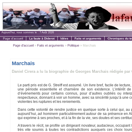
Aujourd'hui, nous sommes le :
7 Août 2026
Page d'accueil
La faute à Diderot
Idées
Faits et arguments
Chroniques du t
Page d'accueil
»
Faits et arguments
»
Politique
» Marchais
Marchais
Daniel Cirera a lu la biographie de Georges Marchais rédigée par 
Le parti pris est de G. Streiff est assumé. Un livre bref, facile de lect
une période essentielle et charnière de son existence. L’intérêt d
d’événements pour certains connus, pour d’autres oubliés ou interpr
respectueux, donnant à voir un homme, avec sa sincérité jusqu’à une co
violentes les ruptures et les reniements.
Dans cette volonté de rendre justice en quelque sorte à celui qui, a
aujourd’hui,
ad hominem
particulièrement autour de sa présence en Al
qui exprime à ses proches, et à la fin de la vie, ses doutes et ses certitu
A travers le récit, se profile un dirigeant novateur, audacieux, occup
très vite soumis à toutes les contradictions auxquels ces choix lour