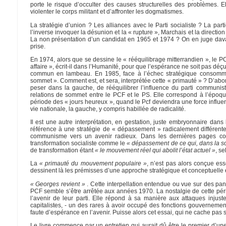
porte le risque d’occulter des causes structurelles des problèmes. E
violenter le corps militant et d’affronter les dogmatismes.
La stratégie d’union ? Les alliances avec le Parti socialiste ? La p
l’inverse invoquer la désunion et la « rupture », Marchais et la directi
La non présentation d’un candidat en 1965 et 1974 ? On en juge dava
prise.
En 1974, alors que se dessine le « rééquilibrage mitterrandien », le PC
affaire », écrit-il dans l’Humanité, pour que l’espérance ne soit pas d
commun en lambeau. En 1985, face à l’échec stratégique consommé
sommet ». Comment est, et sera, interprétée cette « primauté » ? D’a
peser dans la gauche, de rééquilibrer l’influence du parti communist
relations de sommet entre le PCF et le PS. Elle correspond à l’époque 
période des « jours heureux », quand le Pcf deviendra une force influen
vie nationale, la gauche, y compris habillée de radicalité.
Il est une autre interprétation, en gestation, juste embryonnaire da
référence à une stratégie de « dépassement » radicalement différente
communisme vers un avenir radieux. Dans les dernières pages c
transformation socialiste comme le
« dépassement de ce qui, dans la soc
de transformation étant
« le mouvement réel qui abolit l’état actuel »
, se
La
« primauté du mouvement populaire »
, n’est pas alors conçue 
dessinent là les prémisses d’une approche stratégique et conceptuelle e
« Georges revient »
. Cette interpellation entendue ou vue sur des pa
PCF semble s’être arrêtée aux années 1970. La nostalgie de cette périod
l’avenir de leur parti. Elle répond à sa manière aux attaques injust
capitalistes, - un des rares à avoir occupé des fonctions gouverneme
faute d’espérance en l’avenir. Puisse alors cet essai, qui ne cache pas 
Le livre commence par un entretien qui aurait dû être le premier d’un