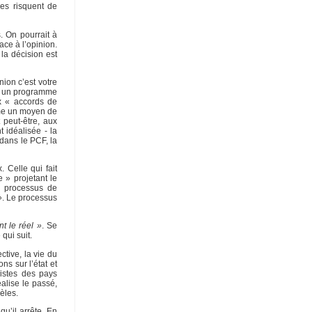
les risquent de
. On pourrait à
ace à l’opinion.
la décision est
nion c’est votre
 » un programme
x « accords de
mme un moyen de
 peut-être, aux
 idéalisée - la
 dans le PCF, la
 Celle qui fait
 » projetant le
le processus de
»
. Le processus
t le réel »
. Se
qui suit.
tive, la vie du
ns sur l’état et
nistes des pays
alise le passé,
èles.
u’il arrête. En