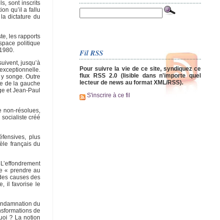
s, sont inscrits
on qu’il a fallu
la dictature du
e, les rapports
space politique
 1980.
Fil RSS
uivent, jusqu’à
Pour suivre la vie de ce site, syndiquez ce
exceptionnelle.
flux RSS 2.0 (lisible dans n'importe quel
n y songe. Outre
lecteur de news au format XML/RSS).
vée de la gauche
ège et Jean-Paul
S'inscrire à ce fil
e non-résolues,
 socialiste créé
éfensives, plus
èle français du
 L’effondrement
de « prendre au
i des causes des
 il favorise le
condamnation du
ansformations de
quoi ? La notion