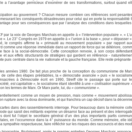
lle a l’avantage pernicieux d’exonérer de ses transformations, surtout quand el
articipation au gouvernent ? Chacun mesure combien ces références sont pesantes
on mesurant les conséquents désastreuses pour celui qui en porte la responsabilité f
ntage pour ses conséquences que par l’analyse des conditions dans lesquelles 
F par la voix de Georges Marchais en appelle à « l’intervention populaire ». « L’u
éçue ». Le 23° Congrès en 1979 en appelle à « l’union à la base », pour « dépasser
, le congrès affirme la « primauté au mouvement populaire » par rapport au
bord comme une réponse immédiate dans un rapport de force qui se détériore, co
e face à la social-démocratie. Cette conception renvoie, à son corps défendant
et aux effets structurants de stratégies qui gardent en référence - naturellement
te puis centrale dans la vie nationale et la gauche française. Elle reste prégnante
ns les années 1980. De fait plus proche de la conception du communisme de Marx.
 de celle des étapes préétablies, la « démocratie avancée » puis « le socialisme
onsacrées à
Démocratie
écrit en 1990, Streiff cite le passage qui porte sur 
iété, est capitaliste »
, le socialisme étant identifié à une
« civilisation supérieure 
lon les termes de Marx. Or Marx parle, lui, du
« communisme »
.
essentiellement comme un moyen de pression, mais comme
« mouvement abolissan
n rupture avec la doxa dominante, et qui franchira un cap décisif dans la décennie 
ncartes dans des rassemblements interroge. Pour beaucoup dans la mémoire collec
e qui saisit des militants exprime un désarroi face au présent et des interrogatio
es dont fut l’objet le secrétaire général d’un des plus importants partis commu
ntales, en l’occurrence dans la 4° puissance du monde. Comme mémoire, elle idé
sa sympathie respectueuse, faire réfléchir sur les risques des raccourcis et des mod
e biographie. Brutalement, après le premier entretien Georges Marchais annonce q