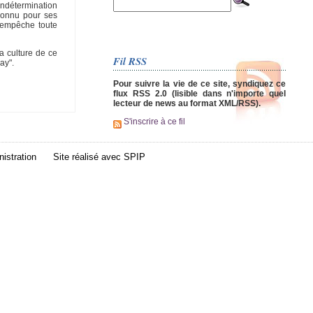
indétermination
 connu pour ses
e empêche toute
la culture de ce
Fil RSS
ay".
Pour suivre la vie de ce site, syndiquez ce
flux RSS 2.0 (lisible dans n'importe quel
lecteur de news au format XML/RSS).
S'inscrire à ce fil
istration
Site réalisé avec
SPIP