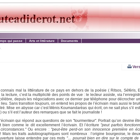
emps qui passe
Arts et littérature
Documents
.
Vers
nnais mal la littérature de ce pays en dehors de la poésie ( Ritsos, Séféris, El
a lecture, c’est la multiplicité des points de vue : le lecteur assiste, via l’enregis
célèbre, depuis les négociations avec ce dernier par téléphone pour décrocher un
ir lieu. Sans transition toujours, on entend les propos de l’écrivain mais aussi le bru
ré. Mise en abysse car c’est Mènis Koumandarèas qui écrit, on ne sait plus s’il es
ou s’il est l’auteur des remarques que se fait le journaliste !
de l’écrivain qui répond aux questions de son "tourmenteur". Portrait qu’on devine êt
 bien comme le dit excellemment l’écrivain. Et l’écriture
"peut parfois fonctio
circonstances."
Ou encore :
"peut-être perd-on son innocence première en écr
! Mais les traits autobiographiques sont nombreux : l’origine bourgeoise, le deu
uverture laisse entendre par ces mots
"… pourrait bien en dire sur le compte de l