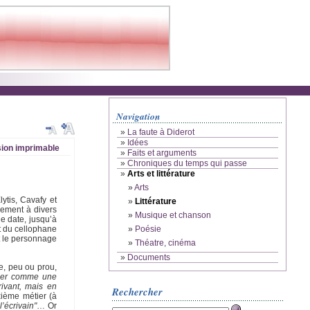
Navigation
»
La faute à Diderot
»
Idées
ion imprimable
»
Faits et arguments
»
Chroniques du temps qui passe
»
Arts et littérature
»
Arts
ytis, Cavafy et
»
Littérature
trement à divers
»
Musique et chanson
e date, jusqu’à
»
Poésie
it du cellophane
t le personnage
»
Théatre, cinéma
»
Documents
re, peu ou prou,
nner comme une
ivant, mais en
Rechercher
xième métier (à
’écrivain"
… Or