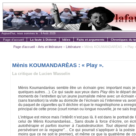
Aujourd'hui, nous sommes le :
9 Août 2026
Page d'accueil
La faute à Diderot
Idées
Faits et arguments
Chroniques du t
Page d'accueil
»
Arts et littérature
»
Littérature
» Mènis KOUMANDARÈAS : « Play »
Mènis KOUMANDARÈAS : « Play ».
La critique de Lucien Wasselin
Mènis Koumandarèas semble être un écrivain grec important mais je co
quelques autres…). Ce qui saute aux yeux dans
Play
dès le départ de l
moments de l’entretien qu’un jeune journaliste mène avec un écrivain 
(sans transition) la visite au domicile de l’écrivain où l’interview va avo
du paquet de cigarettes qu’il déchire et que le magnétophone a enregist
principal de cette prose (court roman ou longue nouvelle, je ne sais trop) 
L’intrigue est mince mais l’intérêt n’est pas là. Il est dans le portrait 
celui de Mènis Koumandarèas... Sans doute à force d’écrire, on écrit
autothérapie et parfois tourner à l’autodestruction. Tout dépend des 
persévérant on la regagne"
… Ce qui pourrait s’appliquer à la poésie 
moins que ce ne soit le premier), et même ce que la quatrième de co