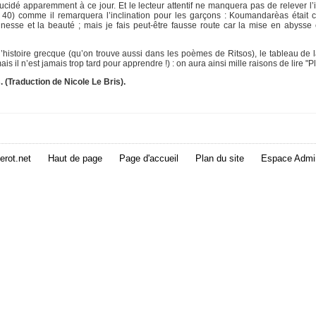
cidé apparemment à ce jour. Et le lecteur attentif ne manquera pas de relever l’
p 40) comme il remarquera l’inclination pour les garçons : Koumandarèas était
unesse et la beauté ; mais je fais peut-être fausse route car la mise en abyss
de l’histoire grecque (qu’on trouve aussi dans les poèmes de Ritsos), le tableau de 
 il n’est jamais trop tard pour apprendre !) : on aura ainsi mille raisons de lire "Pl
. (Traduction de Nicole Le Bris).
erot.net
Haut de page
Page d'accueil
Plan du site
Espace Admin