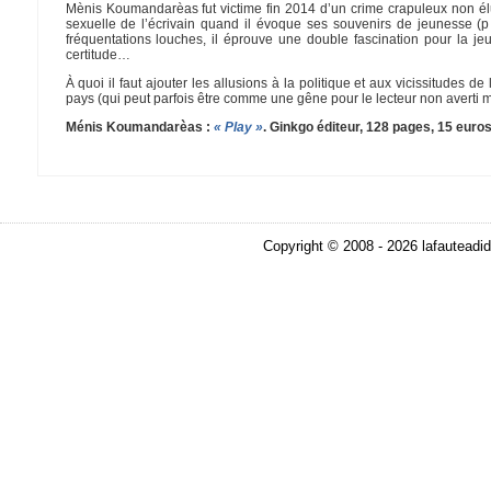
Mènis Koumandarèas fut victime fin 2014 d’un crime crapuleux non élu
sexuelle de l’écrivain quand il évoque ses souvenirs de jeunesse (
fréquentations louches, il éprouve une double fascination pour la je
certitude…
À quoi il faut ajouter les allusions à la politique et aux vicissitudes 
pays (qui peut parfois être comme une gêne pour le lecteur non averti mais
Ménis Koumandarèas :
« Play »
. Ginkgo éditeur, 128 pages, 15 euros
Copyright © 2008 - 2026 lafauteadid