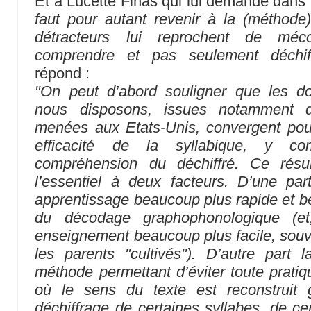
Et à Lucette Finas qui lui demande dans 
faut pour autant revenir à la (méthode
détracteurs lui reprochent de méco
comprendre et pas seulement déchiff
répond :
"On peut d’abord souligner que les d
nous disposons, issues notamment 
menées aux Etats-Unis, convergent pour
efficacité de la syllabique, y co
compréhension du déchiffré. Ce rés
l’essentiel à deux facteurs. D’une par
apprentissage beaucoup plus rapide et 
du décodage graphophonologique (et,
enseignement beaucoup plus facile, souv
les parents "cultivés"). D’autre part 
méthode permettant d’éviter toute pratiqu
où le sens du texte est reconstruit 
déchiffrage de certaines syllabes, de ce