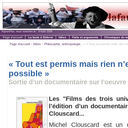
Aujourd'hui, nous sommes le :
9 Août 2026
Page d'accueil
La faute à Diderot
Idées
Faits et arguments
Chroniques du t
Page d'accueil
»
Idées
»
Philosophie, anthropologie...
» « Tout est permis mais rien n’
« Tout est permis mais rien n’
possible »
Sortie d’un documentaire sur l’oeuvre
Les "Films des trois uni
l’édition d’un documentai
Clouscard...
Michel Clouscard est un 