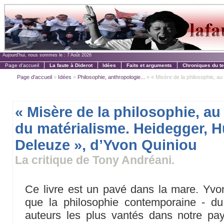
Aujourd'hui, nous sommes le :
7 Août 2026
Page d'accueil
La faute à Diderot
Idées
Faits et arguments
Chroniques du t
Page d'accueil
»
Idées
»
Philosophie, anthropologie...
» « Misère de la philosophie, au 
« Misère de la philosophie, au
du matérialisme. Heidegger, H
Deleuze », d’Yvon Quiniou
La critique de Tony Andréani.
Ce livre est un pavé dans la mare. Yvon
que la philosophie contemporaine - d
auteurs les plus vantés dans notre pa