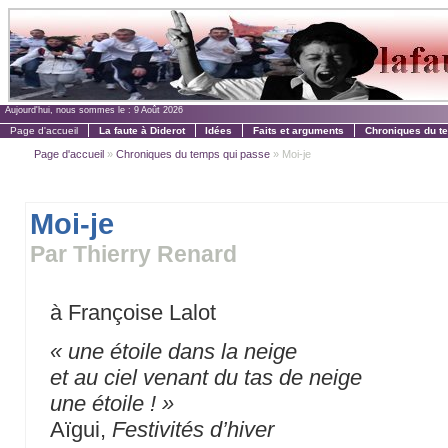
Aujourd'hui, nous sommes le :
9 Août 2026
Page d'accueil
La faute à Diderot
Idées
Faits et arguments
Chroniques du t
Page d'accueil
»
Chroniques du temps qui passe
» Moi-je
Moi-je
Par Thierry Renard
à Françoise Lalot
« une étoile dans la neige
et au ciel venant du tas de neige
une étoile ! »
Aïgui,
Festivités d’hiver