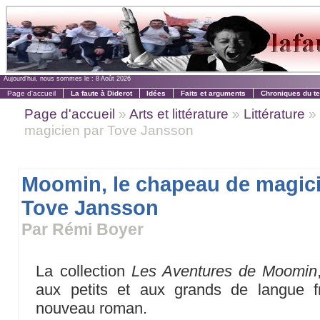
Aujourd'hui, nous sommes le :
8 Août 2026
Page d'accueil
La faute à Diderot
Idées
Faits et arguments
Chroniques du t
Page d'accueil
»
Arts et littérature
»
Littérature
» 
magicien par Tove Jansson
Moomin, le chapeau de magic
Tove Jansson
Par Rémi Boyer
La collection
Les Aventures de Moomin
aux petits et aux grands de langue fr
nouveau roman.