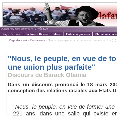
Aujourd'hui, nous sommes le :
9 Août 2026
Page d'accueil
La faute à Diderot
Idées
Faits et arguments
Chroniques du t
Page d'accueil
»
Documents
» "Nous, le peuple, en vue de former une union plus (...)
"Nous, le peuple, en vue de f
une union plus parfaite"
Discours de Barack Obama
Dans un discours prononcé le 18 mars 20
conception des relations raciales aux Etats-U
"Nous, le peuple, en vue de former une u
221 ans, dans une salle qui existe enc