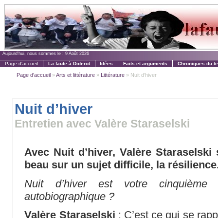
Aujourd'hui, nous sommes le :
9 Août 2026
Page d'accueil
La faute à Diderot
Idées
Faits et arguments
Chroniques du t
Page d'accueil
»
Arts et littérature
»
Littérature
» Nuit d’hiver
Nuit d’hiver
Entretien avec Valère Staraselski
Avec Nuit d’hiver, Valère Staraselsk
beau sur un sujet difficile, la résilience
Nuit d’hiver est votre cinquième
autobiographique ?
Valère Staraselski
: C’est ce qui se rapp