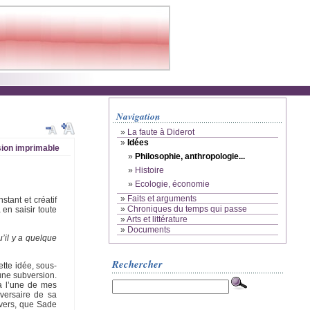
Navigation
»
La faute à Diderot
»
Idées
ion imprimable
»
Philosophie, anthropologie...
»
Histoire
»
Ecologie, économie
»
Faits et arguments
stant et créatif
»
Chroniques du temps qui passe
en saisir toute
»
Arts et littérature
»
Documents
u’il y a quelque
Rechercher
tte idée, sous-
’une subversion.
là l’une de mes
versaire de sa
rvers, que Sade