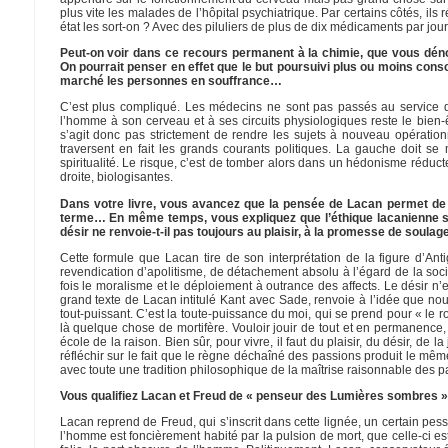
plus vite les malades de l’hôpital psychiatrique. Par certains côtés, ils
état les sort-on ? Avec des piluliers de plus de dix médicaments par jo
Peut-on voir dans ce recours permanent à la chimie, que vous dén
On pourrait penser en effet que le but poursuivi plus ou moins cons
marché les personnes en souffrance…
C’est plus compliqué. Les médecins ne sont pas passés au service du 
l’homme à son cerveau et à ses circuits physiologiques reste le bien-ê
s’agit donc pas strictement de rendre les sujets à nouveau opération
traversent en fait les grands courants politiques. La gauche doit se
spiritualité. Le risque, c’est de tomber alors dans un hédonisme réducte
droite, biologisantes.
Dans votre livre, vous avancez que la pensée de Lacan permet de cr
terme… En même temps, vous expliquez que l’éthique lacanienne 
désir ne renvoie-t-il pas toujours au plaisir, à la promesse de soula
Cette formule que Lacan tire de son interprétation de la figure d’A
revendication d’apolitisme, de détachement absolu à l’égard de la sociét
fois le moralisme et le déploiement à outrance des affects. Le désir n
grand texte de Lacan intitulé Kant avec Sade, renvoie à l’idée que nous
tout-puissant. C’est la toute-puissance du moi, qui se prend pour « le 
là quelque chose de mortifère. Vouloir jouir de tout et en permanence,
école de la raison. Bien sûr, pour vivre, il faut du plaisir, du désir, de 
réfléchir sur le fait que le règne déchaîné des passions produit le mêm
avec toute une tradition philosophique de la maîtrise raisonnable des p
Vous qualifiez Lacan et Freud de « penseur des Lumières sombres »
Lacan reprend de Freud, qui s’inscrit dans cette lignée, un certain pes
l’homme est foncièrement habité par la pulsion de mort, que celle-ci est 