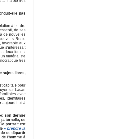
… Il a été très
nduit-elle pas
ation à l’ordre
essenti, de ses
 à de nouvelles
 pouvoirs. Reste
e, favorable aux
ue s’intéressait
es deux forces,
 un matérialiste
émocratique très
 sujets libres,
st capitale pour
ppuyer sur Lacan
familiales avec
, identitaires
e aujourd’hui à
ec son dernier
 paternelle, se
Ce portrait est
 de
« prendre la
 de se départir
n de l’homme à