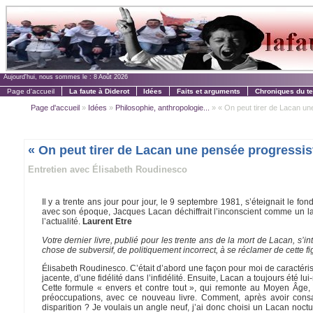
Aujourd'hui, nous sommes le :
8 Août 2026
Page d'accueil
La faute à Diderot
Idées
Faits et arguments
Chroniques du t
Page d'accueil
»
Idées
»
Philosophie, anthropologie...
» « On peut tirer de Lacan une
« On peut tirer de Lacan une pensée progressis
Entretien avec Élisabeth Roudinesco
Il y a trente ans jour pour jour, le 9 septembre 1981, s’éteignait le fo
avec son époque, Jacques Lacan déchiffrait l’inconscient comme un la
l’actualité.
Laurent Etre
Votre dernier livre, publié pour les trente ans de la mort de Lacan, s’in
chose de subversif, de politiquement incorrect, à se réclamer de cette fig
Élisabeth Roudinesco. C’était d’abord une façon pour moi de caractérise
jacente, d’une fidélité dans l’infidélité. Ensuite, Lacan a toujours été 
Cette formule « envers et contre tout », qui remonte au Moyen Âge, p
préoccupations, avec ce nouveau livre. Comment, après avoir cons
disparition ? Je voulais un angle neuf, j’ai donc choisi un Lacan noc