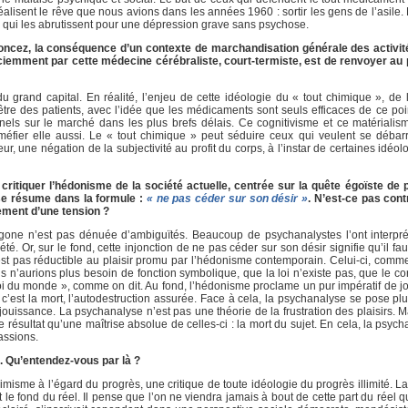
 réalisent le rêve que nous avions dans les années 1960 : sortir les gens de l’asile
ur qui les abrutissent pour une dépression grave sans psychose.
oncez, la conséquence d’un contexte de marchandisation générale des activi
ciemment par cette médecine cérébraliste, court-termiste, est de renvoyer au p
grand capital. En réalité, l’enjeu de cette idéologie du « tout chimique », de 
tre des patients, avec l’idée que les médicaments sont seuls efficaces de ce poin
nels sur le marché dans les plus brefs délais. Ce cognitivisme et ce matériali
 méfier elle aussi. Le « tout chimique » peut séduire ceux qui veulent se débar
ur, une négation de la subjectivité au profit du corps, à l’instar de certaines idéo
itiquer l’hédonisme de la société actuelle, centrée sur la quête égoïste de p
se résume dans la formule :
« ne pas céder sur son désir »
. N’est-ce pas cont
gement d’une tension ?
ntigone n’est pas dénuée d’ambiguïtés. Beaucoup de psychanalystes l’ont inter
é. Or, sur le fond, cette injonction de ne pas céder sur son désir signifie qu’il fa
’est pas réductible au plaisir promu par l’hédonisme contemporain. Celui-ci, comm
 n’aurions plus besoin de fonction symbolique, que la loi n’existe pas, que le cor
roi du monde », comme on dit. Au fond, l’hédonisme proclame un pur impératif de jo
 c’est la mort, l’autodestruction assurée. Face à cela, la psychanalyse se pose p
la jouissance. La psychanalyse n’est pas une théorie de la frustration des plaisirs. Ma
e résultat qu’une maîtrise absolue de celles-ci : la mort du sujet. En cela, la psy
assions.
. Qu’entendez-vous par là ?
simisme à l’égard du progrès, une critique de toute idéologie du progrès illimité.
le fond du réel. Il pense que l’on ne viendra jamais à bout de cette part du réel qu