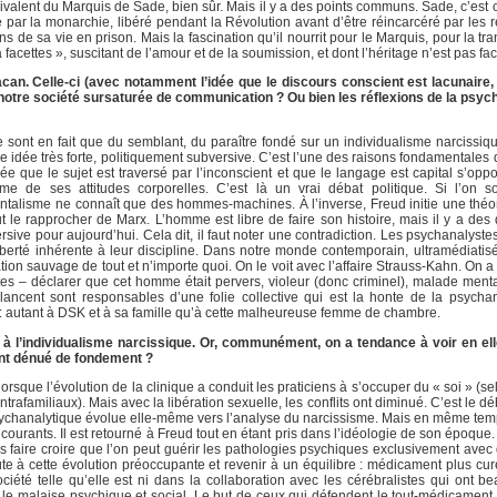
ivalent du Marquis de Sade, bien sûr. Mais il y a des points communs. Sade, c’est c
é par la monarchie, libéré pendant la Révolution avant d’être réincarcéré par les 
de sa vie en prison. Mais la fascination qu’il nourrit pour le Marquis, pour la tr
 facettes », suscitant de l’amour et de la soumission, et dont l’héritage n’est pas fac
n. Celle-ci (avec notamment l’idée que le discours conscient est lacunaire, 
e notre société sursaturée de communication ? Ou bien les réflexions de la psyc
 sont en fait que du semblant, du paraître fondé sur un individualisme narcissiqu
une idée très forte, politiquement subversive. C’est l’une des raisons fondamentales
e que le sujet est traversé par l’inconscient et que le langage est capital s’oppo
 de ses attitudes corporelles. C’est là un vrai débat politique. Si l’on 
ntalisme ne connaît que des hommes-machines. À l’inverse, Freud initie une théori
ut le rapprocher de Marx. L’homme est libre de faire son histoire, mais il y a des
sive pour aujourd’hui. Cela dit, il faut noter une contradiction. Les psychanalyste
iberté inhérente à leur discipline. Dans notre monde contemporain, ultramédiatisé
ation sauvage de tout et n’importe quoi. On le voit avec l’affaire Strauss-Kahn. On 
stes – déclarer que cet homme était pervers, violeur (donc criminel), malade menta
lancent sont responsables d’une folie collective qui est la honte de la psycha
ire : autant à DSK et à sa famille qu’à cette malheureuse femme de chambre.
à l’individualisme narcissique. Or, communément, on a tendance à voir en ell
ent dénué de fondement ?
sque l’évolution de la clinique a conduit les praticiens à s’occuper du « soi » (se
 intrafamiliaux). Mais avec la libération sexuelle, les conflits ont diminué. C’est le 
sychanalytique évolue elle-même vers l’analyse du narcissisme. Mais en même temp
x courants. Il est retourné à Freud tout en étant pris dans l’idéologie de son époque.
us faire croire que l’on peut guérir les pathologies psychiques exclusivement avec
ute à cette évolution préoccupante et revenir à un équilibre : médicament plus cur
ociété telle qu’elle est ni dans la collaboration avec les cérébralistes qui ont 
e malaise psychique et social. Le but de ceux qui défendent le tout-médicament e