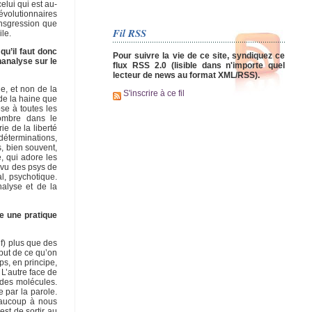
elui qui est au-
révolutionnaires
ansgression que
Fil RSS
ile.
qu’il faut donc
Pour suivre la vie de ce site, syndiquez ce
hanalyse sur le
flux RSS 2.0 (lisible dans n'importe quel
lecteur de news au format XML/RSS).
e, et non de la
S'inscrire à ce fil
 de la haine que
se à toutes les
sombre dans le
e de la liberté
 déterminations,
s, bien souvent,
, qui adore les
a vu des psys de
l, psychotique.
nalyse et de la
e une pratique
lf) plus que des
début de ce qu’on
s, en principe,
 L’autre face de
 des molécules.
e par la parole.
beaucoup à nous
st de sortir au