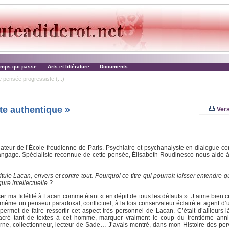
emps qui passe
Arts et littérature
Documents
 pensée progressiste (...)
te authentique »
Vers
ndateur de l’École freudienne de Paris. Psychiatre et psychanalyste en dialogue con
ngage. Spécialiste reconnue de cette pensée, Élisabeth Roudinesco nous aide à 
titule
Lacan, envers et contre tout
. Pourquoi ce titre qui pourrait laisser entendre q
ure intellectuelle ?
r ma fidélité à Lacan comme étant « en dépit de tous les défauts ». J’aime bien ce
lui-même un penseur paradoxal, conflictuel, à la fois conservateur éclairé et agent d
ermet de faire ressortir cet aspect très personnel de Lacan. C’était d’ailleurs 
acré tant de textes à cet homme, marquer vraiment le coup du trentième anni
turne, collectionneur, lecteur de Sade… J’avais montré, dans mon Histoire des pe