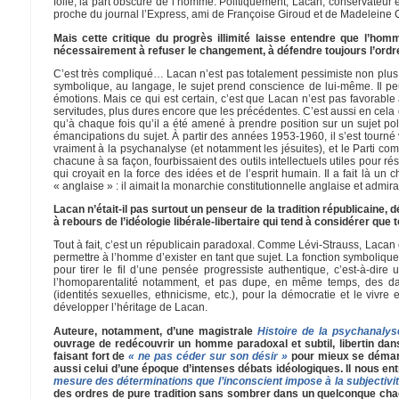
folie, la part obscure de l’homme. Politiquement, Lacan, conservateur 
proche du journal l’Express, ami de Françoise Giroud et de Madelein
Mais cette critique du progrès illimité laisse entendre que l’hom
nécessairement à refuser le changement, à défendre toujours l’ordre
C’est très compliqué… Lacan n’est pas totalement pessimiste non plus, 
symbolique, au langage, le sujet prend conscience de lui-même. Il peu
émotions. Mais ce qui est certain, c’est que Lacan n’est pas favorable 
servitudes, plus dures encore que les précédentes. C’est aussi en cela 
qu’à chaque fois qu’il a été amené à prendre position sur un sujet polit
émancipations du sujet. À partir des années 1953-1960, il s’est tourné v
vraiment à la psychanalyse (et notamment les jésuites), et le Parti c
chacune à sa façon, fourbissaient des outils intellectuels utiles pour rés
qui croyait en la force des idées et de l’esprit humain. Il a fait là un 
« anglaise » : il aimait la monarchie constitutionnelle anglaise et admirai
Lacan n’était-il pas surtout un penseur de la tradition républicaine,
à rebours de l’idéologie libérale-libertaire qui tend à considérer que t
Tout à fait, c’est un républicain paradoxal. Comme Lévi-Strauss, Lacan 
permettre à l’homme d’exister en tant que sujet. La fonction symbolique
pour tirer le fil d’une pensée progressiste authentique, c’est-à-di
l’homoparentalité notamment, et pas dupe, en même temps, des dang
(identités sexuelles, ethnicisme, etc.), pour la démocratie et le vivr
développer l’héritage de Lacan.
Auteure, notamment, d’une magistrale
Histoire de la psychanalys
ouvrage de redécouvrir un homme paradoxal et subtil, libertin dans 
faisant fort de
« ne pas céder sur son désir »
pour mieux se démarqu
aussi celui d’une époque d’intenses débats idéologiques. Il nous en
mesure des déterminations que l’inconscient impose à la subjectivit
des ordres de pure tradition sans sombrer dans un quelconque chao