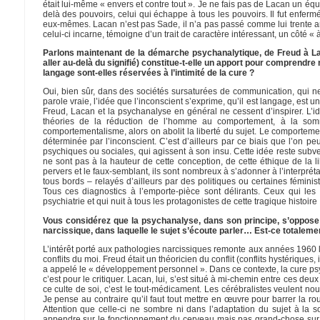
était lui-même « envers et contre tout ». Je ne fais pas de Lacan un équ
delà des pouvoirs, celui qui échappe à tous les pouvoirs. Il fut enferm
eux-mêmes. Lacan n’est pas Sade, il n’a pas passé comme lui trente ans 
celui-ci incarne, témoigne d’un trait de caractère intéressant, un côté « à
Parlons maintenant de la démarche psychanalytique, de Freud à Laca
aller au-delà du signifié) constitue-t-elle un apport pour comprendr
langage sont-elles réservées à l’intimité de la cure ?
Oui, bien sûr, dans des sociétés sursaturées de communication, qui ne
parole vraie, l’idée que l’inconscient s’exprime, qu’il est langage, est 
Freud, Lacan et la psychanalyse en général ne cessent d’inspirer. L’idé
théories de la réduction de l’homme au comportement, à la somme
comportementalisme, alors on abolit la liberté du sujet. Le comporteme
déterminée par l’inconscient. C’est d’ailleurs par ce biais que l’on pe
psychiques ou sociales, qui agissent à son insu. Cette idée reste subver
ne sont pas à la hauteur de cette conception, de cette éthique de la l
pervers et le faux-semblant, ils sont nombreux à s’adonner à l’interprét
tous bords – relayés d’ailleurs par des politiques ou certaines fémini
Tous ces diagnostics à l’emporte-pièce sont délirants. Ceux qui les 
psychiatrie et qui nuit à tous les protagonistes de cette tragique histo
Vous considérez que la psychanalyse, dans son principe, s’oppose 
narcissique, dans laquelle le sujet s’écoute parler… Est-ce totalem
L’intérêt porté aux pathologies narcissiques remonte aux années 1960 lor
conflits du moi. Freud était un théoricien du conflit (conflits hystériques,
a appelé le « développement personnel ». Dans ce contexte, la cure p
c’est pour le critiquer. Lacan, lui, s’est situé à mi-chemin entre ces deu
ce culte de soi, c’est le tout-médicament. Les cérébralistes veulent no
Je pense au contraire qu’il faut tout mettre en œuvre pour barrer la ro
Attention que celle-ci ne sombre ni dans l’adaptation du sujet à la s
appendre sur le fonctionnement du cerveau mais pas grand-chose sur l