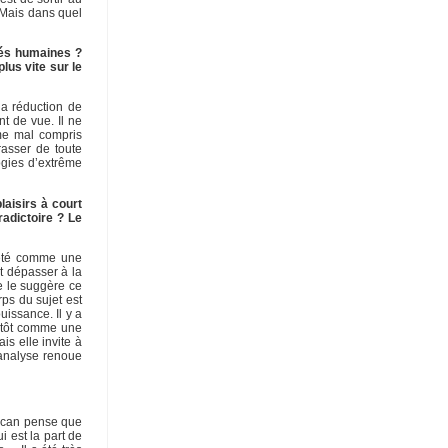
. Mais dans quel
tés humaines ?
lus vite sur le
la réduction de
t de vue. Il ne
sme mal compris
rasser de toute
logies d’extrême
laisirs à court
radictoire ? Le
prété comme une
ut dépasser à la
e le suggère ce
ps du sujet est
uissance. Il y a
lutôt comme une
is elle invite à
chanalyse renoue
 Lacan pense que
i est la part de