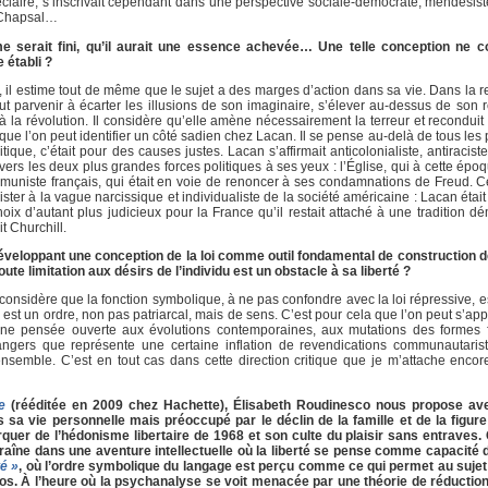
éclairé, s’inscrivait cependant dans une perspective sociale-démocrate, mendésiste
e Chapsal…
me serait fini, qu’il aurait une essence achevée… Une telle conception ne co
 établi ?
il estime tout de même que le sujet a des marges d’action dans sa vie. Dans la rel
t parvenir à écarter les illusions de son imaginaire, s’élever au-dessus de son r
à la révolution. Il considère qu’elle amène nécessairement la terreur et reconduit
que l’on peut identifier un côté sadien chez Lacan. Il se pense au-delà de tous les
ique, c’était pour des causes justes. Lacan s’affirmait anticolonialiste, antiracist
ers les deux plus grandes forces politiques à ses yeux : l’Église, qui à cette époq
ommuniste français, qui était en voie de renoncer à ses condamnations de Freud. C
ister à la vague narcissique et individualiste de la société américaine : Lacan était
choix d’autant plus judicieux pour la France qu’il restait attaché à une tradition d
t Churchill.
 développant une conception de la loi comme outil fondamental de construction de
oute limitation aux désirs de l’individu est un obstacle à sa liberté ?
considère que la fonction symbolique, à ne pas confondre avec la loi répressive, e
 est un ordre, non pas patriarcal, mais de sens. C’est pour cela que l’on peut s’a
re une pensée ouverte aux évolutions contemporaines, aux mutations des formes 
ers que représente une certaine inflation de revendications communautaristes
e ensemble. C’est en tout cas dans cette direction critique que je m’attache encor
e
(rééditée en 2009 chez Hachette), Élisabeth Roudinesco nous propose av
sa vie personnelle mais préoccupé par le déclin de la famille et de la figure
er de l’hédonisme libertaire de 1968 et son culte du plaisir sans entraves. 
traîne dans une aventure intellectuelle où la liberté se pense comme capacité
é »
, où l’ordre symbolique du langage est perçu comme ce qui permet au sujet
s. À l’heure où la psychanalyse se voit menacée par une théorie de réductio