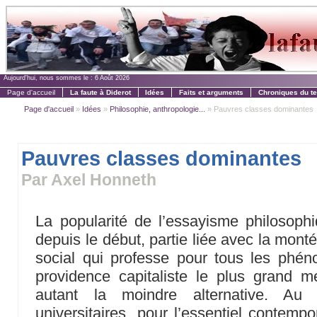
Aujourd'hui, nous sommes le :
6 Août 2026
Page d'accueil
La faute à Diderot
Idées
Faits et arguments
Chroniques du t
Page d'accueil
»
Idées
»
Philosophie, anthropologie...
» Pauvres classes dominantes
Pauvres classes dominantes
Par Axel Honneth
La popularité de l’essayisme philosophi
depuis le début, partie liée avec la mont
social qui professe pour tous les phén
providence capitaliste le plus grand m
autant la moindre alternative. Au
universitaires, pour l’essentiel contemp