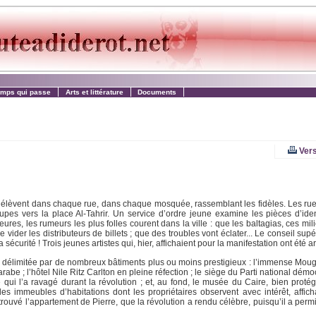
emps qui passe
Arts et littérature
Documents
Vers
re s’élèvent dans chaque rue, dans chaque mosquée, rassemblant les fidèles. Les ru
es vers la place Al-Tahrir. Un service d’ordre jeune examine les pièces d’identi
res, les rumeurs les plus folles courent dans la ville : que les baltagias, ces mil
ider les distributeurs de billets ; que des troubles vont éclater... Le conseil supér
la sécurité ! Trois jeunes artistes qui, hier, affichaient pour la manifestation ont été ar
ce délimitée par de nombreux bâtiments plus ou moins prestigieux : l’immense Moug
arabe ; l’hôtel Nile Ritz Carlton en pleine réfection ; le siège du Parti national dém
die qui l’a ravagé durant la révolution ; et, au fond, le musée du Caire, bien prot
es immeubles d’habitations dont les propriétaires observent avec intérêt, affich
ouvé l’appartement de Pierre, que la révolution a rendu célèbre, puisqu’il a permi