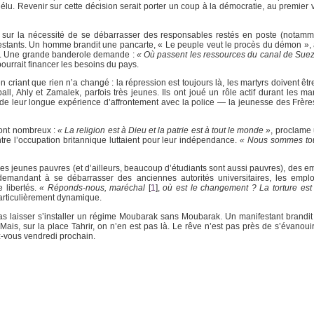
lu. Revenir sur cette décision serait porter un coup à la démocratie, au premier 
ent sur la nécessité de se débarrasser des responsables restés en poste (notam
ifestants. Un homme brandit une pancarte, « Le peuple veut le procès du démon »,
ion. Une grande banderole demande :
« Où passent les ressources du canal de Suez
 pourrait financer les besoins du pays.
criant que rien n’a changé : la répression est toujours là, les martyrs doivent êt
, Ahly et Zamalek, parfois très jeunes. Ils ont joué un rôle actif durant les man
s de leur longue expérience d’affrontement avec la police — la jeunesse des Frè
sont nombreux :
« La religion est à Dieu et la patrie est à tout le monde »
, proclame
re l’occupation britannique luttaient pour leur indépendance.
« Nous sommes tou
 des jeunes pauvres (et d’ailleurs, beaucoup d’étudiants sont aussi pauvres), des
 demandant à se débarrasser des anciennes autorités universitaires, les emplo
e libertés.
« Réponds-nous, maréchal
[
1
]
,
où est le changement ? La torture est t
articulièrement dynamique.
pas laisser s’installer un régime Moubarak sans Moubarak. Un manifestant brandit
Mais, sur la place Tahrir, on n’en est pas là. Le rêve n’est pas près de s’évanouir
ez-vous vendredi prochain.