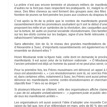
La prière n’est pas encore terminée et plusieurs milliers de manifes
d’autres ne la font pas mais respectent les pratiquants. Ici, malgré 
vieux. Des filles cheveux au vent forment des groupes avec des fille
Nombre de jeunes se font peindre les joues aux couleurs du drapeau égy
C’est après la fin de la prière que le nombre de manifestants grand
rassemblement dont les promoteurs souhaitent qu’il soit le début d’un
proposent les mille et un symboles de la révolution, des casquettes 
sur la torture, tel autre un journal socialiste révolutionnaire. Des fam
sur les tee-shirts comme sur les badges, signe d’une fierté retrouvée.
rafraichissent l’atmosphère.
Sans atteindre, loin de là, le niveau des grandes manifestations de 
d’Alexandrie à Suez, d’importants rassemblements ont également eu li
ensemble se divisent-elles ?
Hosni Moubarak reste la figure haïe, celle dont on demande le procès, v
manifestants. Il est aussi celui de la trahison nationale :
« Ô Moubarak
l’ancien président est déjà un homme du passé et ne peut plus servir, 
Pour la première fois, les Frères musulmans ont dénoncé un appel à la
nous ont abandonnés »
,
« Les révolutionnaires sont là, où sont les Frè
et, dans certaines villes, notamment à Suez, les Frères sont aussi prése
dénonce les manifestants comme contre-révolutionnaires et cherchant 
objectifs fixer ? Vers où se diriger ?
Si plusieurs tribunes se côtoient, celle des organisateurs affiche clair
« pas de loi adoptée unilatéralement »
;
« jugement juste et public de
de tous les manifestants arrêtés »
.
Les organisateurs ont aussi avancé l’idée d’adopter une nouvelle Con
raison du fait que, lors d’un référendum en mars, près de 80 % des vo