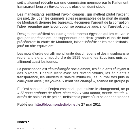
soit totalement réécrite par une commission nommée par le Parlement é
transparent tenu en Egypte depuis plus d’un demi-siècle.
Les manifestants semblent l’avoir compris, qui mettent plutôt l’acc
presse), de juger les criminels et les responsables de la mort de man
de Moubarak derrière les barreaux. Récupérer l’argent de la corrupt
l’idée répandue que la corruption se poursuit et que, si on l’arrêtait, on
Des groupes défilent sous un grand drapeau égyptien qui les couvre, en 
groupes représentent les supporteurs des deux grands clubs de football
précédèrent la chute de Moubarak, faisant bénéficier les manifestant
joué un rôle équivalent.
Les mots d’ordre qui affirment l’unité des chrétiens et des musulmans 
reprenant le grand mot d’ordre de 1919, quand les Egyptiens unis cont
affirment aussi les jeunes.
La participation est très mélangée socialement, les étudiants côtoyant
des ouvriers. Chacun vient avec ses revendications, les étudiants
transparence, les ouvriers le salaire minimum, les journalistes plus d
corruption aussi ; les journaux n’ont pas changé »
, scande un groupe p
Et c’est sans doute l’enjeu essentiel : poursuivre le changement, ne 
« Si nous arrêtons de rêver, alors mieux vaut mourir, mourir, mourir. »
armés de balais et de pelles, nettoient la place où ils se donnent rend
Publié sur
http://blog.mondediplo.net
le 27 mai 2011
Notes :