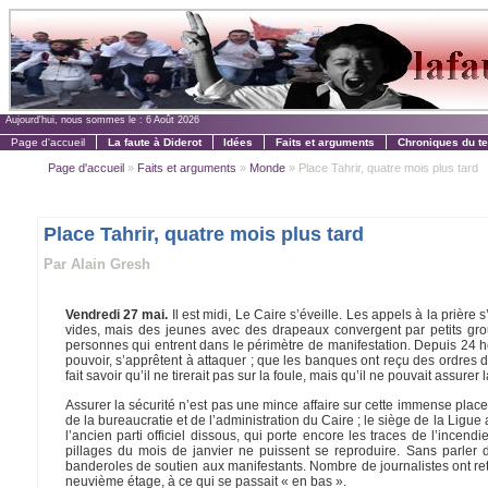
Aujourd'hui, nous sommes le :
6 Août 2026
Page d'accueil
La faute à Diderot
Idées
Faits et arguments
Chroniques du t
Page d'accueil
»
Faits et arguments
»
Monde
» Place Tahrir, quatre mois plus tard
Place Tahrir, quatre mois plus tard
Par Alain Gresh
Vendredi 27 mai.
Il est midi, Le Caire s’éveille. Les appels à la priè
vides, mais des jeunes avec des drapeaux convergent par petits group
personnes qui entrent dans le périmètre de manifestation. Depuis 24 heu
pouvoir, s’apprêtent à attaquer ; que les banques ont reçu des ordres de v
fait savoir qu’il ne tirerait pas sur la foule, mais qu’il ne pouvait assurer 
Assurer la sécurité n’est pas une mince affaire sur cette immense pla
de la bureaucratie et de l’administration du Caire ; le siège de la Ligue 
l’ancien parti officiel dissous, qui porte encore les traces de l’incen
pillages du mois de janvier ne puissent se reproduire. Sans parler d
banderoles de soutien aux manifestants. Nombre de journalistes ont retr
neuvième étage, à ce qui se passait « en bas ».