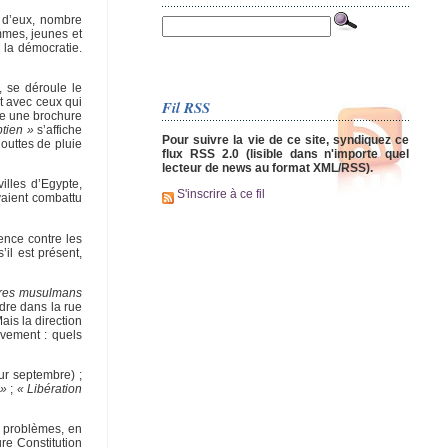
é d’eux, nombre
mmes, jeunes et
 la démocratie.
, se déroule le
t avec ceux qui
Fil RSS
se une brochure
ptien »
s’affiche
Pour suivre la vie de ce site, syndiquez ce
outtes de pluie
flux RSS 2.0 (lisible dans n'importe quel
lecteur de news au format XML/RSS).
illes d’Egypte,
S'inscrire à ce fil
vaient combattu
lence contre les
il est présent,
rères musulmans
ndre dans la rue
is la direction
uvement : quels
ur septembre) ;
 »
;
« Libération
s problèmes, en
re Constitution