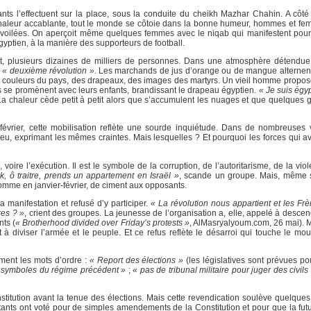
tants l’effectuent sur la place, sous la conduite du cheikh Mazhar Chahin. A côt
la chaleur accablante, tout le monde se côtoie dans la bonne humeur, hommes et fe
s voilées. On aperçoit même quelques femmes avec le niqab qui manifestent pour
ptien, à la manière des supporteurs de football.
it, plusieurs dizaines de milliers de personnes. Dans une atmosphère détendue
e
« deuxième révolution »
. Les marchands de jus d’orange ou de mangue alternen
aux couleurs du pays, des drapeaux, des images des martyrs. Un vieil homme propo
illes se promènent avec leurs enfants, brandissant le drapeau égyptien.
« Je suis égy
 La chaleur cède petit à petit alors que s’accumulent les nuages et que quelques g
février, cette mobilisation reflète une sourde inquiétude. Dans de nombreuses v
eu, exprimant les mêmes craintes. Mais lesquelles ? Et pourquoi les forces qui a
oire l’exécution. Il est le symbole de la corruption, de l’autoritarisme, de la vio
, ô traitre, prends un appartement en Israël »
, scande un groupe. Mais, même s’
comme en janvier-février, de ciment aux opposants.
 manifestation et refusé d’y participer.
« La révolution nous appartient et les F
res ? »
, crient des groupes. La jeunesse de l’organisation a, elle, appelé à desce
nts (
« Brotherhood divided over Friday’s protests »
, AlMasryalyoum.com, 26 mai). Ma
à diviser l’armée et le peuple. Et ce refus reflète le désarroi qui touche le mo
ement les mots d’ordre :
« Report des élections »
(les législatives sont prévues po
s symboles du régime précédent »
;
« pas de tribunal militaire pour juger des civils
stitution avant la tenue des élections. Mais cette revendication soulève quelque
tants ont voté pour de simples amendements de la Constitution et pour que la futu