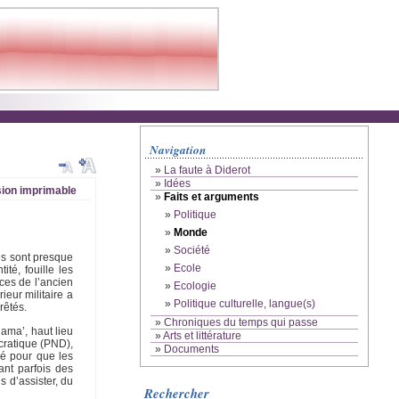
Navigation
»
La faute à Diderot
»
Idées
ion imprimable
»
Faits et arguments
»
Politique
»
Monde
»
Société
es sont presque
»
Ecole
té, fouille les
ices de l’ancien
»
Ecologie
ieur militaire a
»
Politique culturelle, langue(s)
rêtés.
»
Chroniques du temps qui passe
ama’, haut lieu
»
Arts et littérature
ocratique (PND),
»
Documents
égé pour que les
ant parfois des
s d’assister, du
Rechercher