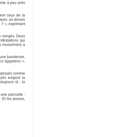
vote à peu près
ment ceux de la
 avec un dessin
 ? »
, exprimant
re vengés. Deux
ifestations qui
res musulmans a
 une banderole,
s égyptiens »
,
 employés comme
yés exigent la
oujours là ; la
 une pancarte :
. Et les jeunes,