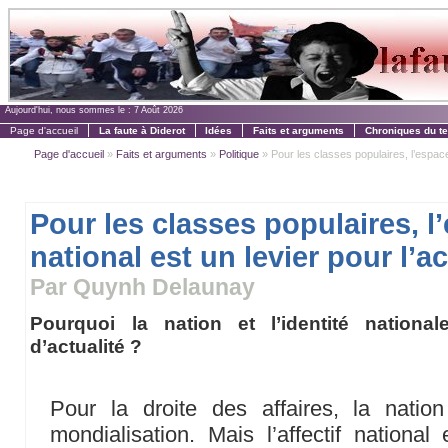
Aujourd'hui, nous sommes le :
7 Août 2026
Page d'accueil
La faute à Diderot
Idées
Faits et arguments
Chroniques du t
Page d'accueil
»
Faits et arguments
»
Politique
» Pour les classes populaires, l’espace 
Pour les classes populaires, l
national est un levier pour l’a
Par Quynh Delaunay
Pourquoi la nation et l’identité nation
d’actualité ?
Pour la droite des affaires, la nati
mondialisation. Mais l’affectif national 