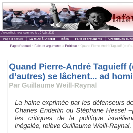
Aujourd'hui, nous sommes le :
9 Août 2026
Page d'accueil
La faute à Diderot
Idées
Faits et arguments
Chroniques du t
Page d'accueil
»
Faits et arguments
»
Politique
» Quand Pierre-André Taguieff (et d’autr
Quand Pierre-André Taguieff (
d’autres) se lâchent... ad ho
Par Guillaume Weill-Raynal
La haine exprimée par les défenseurs de l
Charles Enderlin ou Stéphane Hessel –p
les critiques de la politique israélie
inégalée, relève Guillaume Weill-Raynal, 