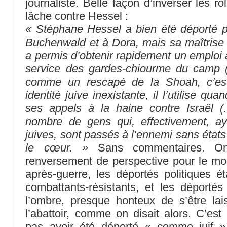
journaliste. Belle façon d’inverser les r
lâche contre Hessel :
« Stéphane Hessel a bien été déporté po
Buchenwald et à Dora, mais sa maîtrise 
a permis d’obtenir rapidement un emploi a
service des gardes-chiourme du camp (
comme un rescapé de la Shoah, c’est
identité juive inexistante, il l’utilise qua
ses appels à la haine contre Israël (.
nombre de gens qui, effectivement, aya
juives, sont passés à l’ennemi sans états
le cœur. »
Sans commentaires. On
renversement de perspective pour le moi
après-guerre, les déportés politiques ét
combattants-résistants, et les déporté
l’ombre, presque honteux de s’être l
l’abattoir, comme on disait alors. C’est
pas avoir été déporté « comme juif 