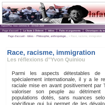
Aujourd'hui, nous sommes le :
10 Août 2026
Page d'accueil
La faute à Diderot
Idées
Faits et arguments
Chroniques du t
Page d'accueil
»
Idées
»
Philosophie, anthropologie...
» Race, racisme, immigration
Race, racisme, immigration
Les réflexions d’’Yvon Quiniou
Parmi les aspects détestables de no
spécialement internationale, il y a le re
raciale mise en avant positivement par
valoriser son peuple au détriment
populations dotés, sans nuances selo
spécifique qui lui permet de les dévalor