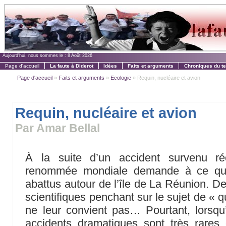
Aujourd'hui, nous sommes le :
8 Août 2026
Page d'accueil
La faute à Diderot
Idées
Faits et arguments
Chroniques du t
Page d'accueil
»
Faits et arguments
»
Ecologie
» Requin, nucléaire et avion
Requin, nucléaire et avion
Par Amar Bellal
À la suite d’un accident survenu r
renommée mondiale demande à ce que 
abattus autour de l’île de La Réunion. D
scientifiques penchant sur le sujet de « qui
ne leur convient pas… Pourtant, lorsqu
accidents dramatiques sont très rares et