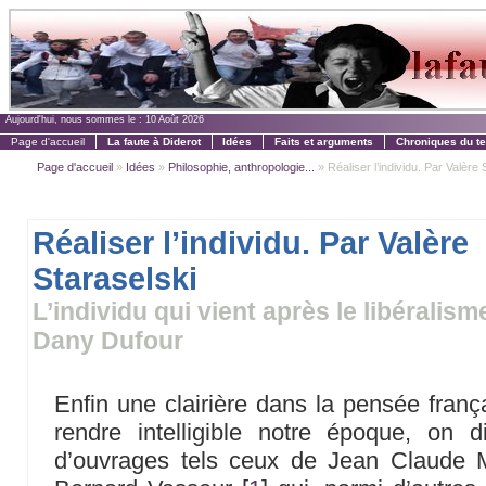
Aujourd'hui, nous sommes le :
10 Août 2026
Page d'accueil
La faute à Diderot
Idées
Faits et arguments
Chroniques du t
Page d'accueil
»
Idées
»
Philosophie, anthropologie...
» Réaliser l’individu. Par Valère 
Réaliser l’individu. Par Valère
Staraselski
L’individu qui vient après le libéralism
Dany Dufour
Enfin une clairière dans la pensée franç
rendre intelligible notre époque, on 
d’ouvrages tels ceux de Jean Claude 