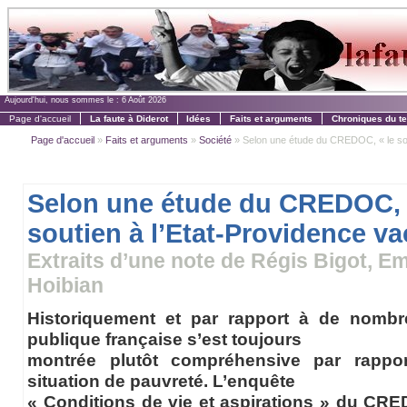
Aujourd'hui, nous sommes le :
6 Août 2026
Page d'accueil
La faute à Diderot
Idées
Faits et arguments
Chroniques du t
Page d'accueil
»
Faits et arguments
»
Société
» Selon une étude du CREDOC, « le sou
Selon une étude du CREDOC, 
soutien à l’Etat-Providence vac
Extraits d’une note de Régis Bigot, E
Hoibian
Historiquement et par rapport à de nombr
publique française s’est toujours
montrée plutôt compréhensive par rappo
situation de pauvreté. L’enquête
« Conditions de vie et aspirations » du CRED