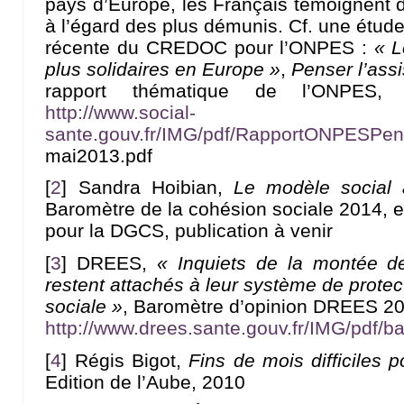
pays d’Europe, les Français témoignent d
à l’égard des plus démunis. Cf. une étud
récente du CREDOC pour l’ONPES :
« L
plus solidaires en Europe »
,
Penser l’ass
rapport thématique de l’ONPES,
http://www.social-
sante.gouv.fr/IMG/pdf/RapportONPESPens
mai2013.pdf
[
2
]
Sandra Hoibian,
Le modèle social 
Baromètre de la cohésion sociale 2014, 
pour la DGCS, publication à venir
[
3
]
DREES,
« Inquiets de la montée de
restent attachés à leur système de protec
sociale »
, Baromètre d’opinion DREES 201
http://www.drees.sante.gouv.fr/IMG/pdf/
[
4
]
Régis Bigot,
Fins de mois difficiles
Edition de l’Aube, 2010