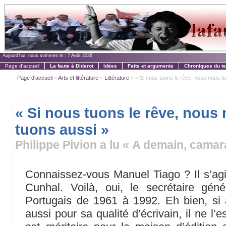
Aujourd'hui, nous sommes le :
7 Août 2026
Page d'accueil
La faute à Diderot
Idées
Faits et arguments
Chroniques du t
Page d'accueil
»
Arts et littérature
»
Littérature
» « Si nous tuons le rêve, nous nous tu
« Si nous tuons le rêve, nous
tuons aussi »
Philippe Pivion a lu « A demain, camar
Connaissez-vous Manuel Tiago ? Il s’ag
Cunhal. Voilà, oui, le secrétaire gé
Portugais de 1961 à 1992. Eh bien, si 
aussi pour sa qualité d’écrivain, il ne l’e