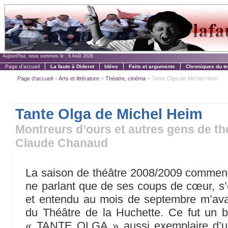
Aujourd'hui, nous sommes le :
6 Août 2026
Page d'accueil
La faute à Diderot
Idées
Faits et arguments
Chroniques du t
Page d'accueil
»
Arts et littérature
»
Théatre, cinéma
» Tante Olga de Michel Heim
Tante Olga de Michel Heim
Montreurs d’ours et autres gens de thé
Claude Chanaud
La saison de théâtre 2008/2009 commence 
ne parlant que de ses coups de cœur, s’e
et entendu au mois de septembre m’avai
du Théâtre de la Huchette. Ce fut un b
« TANTE OLGA » aussi exemplaire d’u