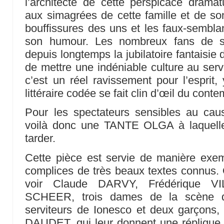
l’architecte de cette perspicace dramat
aux simagrées de cette famille et de so
bouffissures des uns et les faux-semblan
son humour. Les nombreux fans de so
depuis longtemps la jubilatoire fantaisie
de mettre une indéniable culture au servi
c’est un réel ravissement pour l’esprit,
littéraire codée se fait clin d’œil du cont
Pour les spectateurs sensibles au cau
voilà donc une TANTE OLGA à laquelle i
tarder.
Cette pièce est servie de manière exe
complices de très beaux textes connus.
voir Claude DARVY, Frédérique V
SCHEER, trois dames de la scène q
serviteurs de Ionesco et deux garçons,
DAUDET, qui leur donnent une réplique