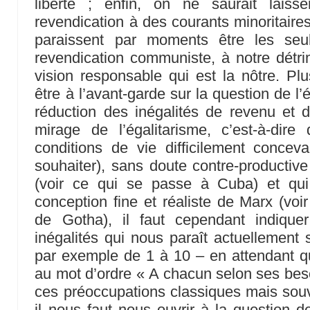
liberté ; enfin, on ne saurait lais
revendication à des courants minoritai
paraissent par moments être les seu
revendication communiste, à notre détri
vision responsable qui est la nôtre. P
être à l’avant-garde sur la question de l’é
réduction des inégalités de revenu et 
mirage de l’égalitarisme, c’est-à-dire 
conditions de vie difficilement conce
souhaiter), sans doute contre-productiv
(voir ce qui se passe à Cuba) et qu
conception fine et réaliste de Marx (voi
de Gotha), il faut cependant indiquer
inégalités qui nous paraît actuellement s
par exemple de 1 à 10 – en attendant q
au mot d’ordre « A chacun selon ses beso
ces préoccupations classiques mais sou
il nous faut nous ouvrir à la question d