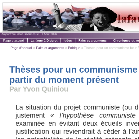
Aujourd'hui, nous sommes le :
7 Août 2026
Page d'accueil
La faute à Diderot
Idées
Faits et arguments
Chroniques du t
Page d'accueil
»
Faits et arguments
»
Politique
» Thèses pour un communisme futur à 
Thèses pour un communisme 
partir du moment présent
Par Yvon Quiniou
La situation du projet communiste (ou 
justement
« l’hypothèse communiste
examinée en évitant deux écueils inve
justification qui reviendrait à céder à l’