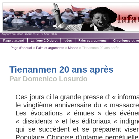
Aujourd'hui, nous sommes le :
9 Août 2026
Page d'accueil
La faute à Diderot
Idées
Faits et arguments
Chroniques du t
Page d'accueil
»
Faits et arguments
»
Monde
» Tienanmen 20 ans après
Tienanmen 20 ans après
Par Domenico Losurdo
Ces jours ci la grande presse d’ « inform
le vingtième anniversaire du « massacr
Les évocations « émues » des événem
« dissidents » et les éditoriaux « indign
qui se succèdent et se préparent visen
Populaire Chinoise d’infamie perpétuel