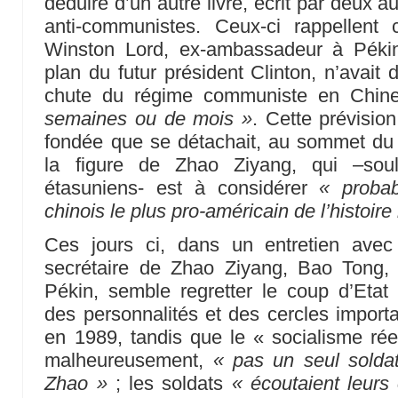
déduire d’un autre livre, écrit par deux 
anti-communistes. Ceux-ci rappellent
Winston Lord, ex-ambassadeur à Pékin
plan du futur président Clinton, n’avait
chute du régime communiste en Chin
semaines ou de mois »
. Cette prévision
fondée que se détachait, au sommet du 
la figure de Zhao Ziyang, qui –soul
étasuniens- est à considérer
« proba
chinois le plus pro-américain de l’histoire
Ces jours ci, dans un entretien ave
secrétaire de Zhao Ziyang, Bao Tong, a
Pékin, semble regretter le coup d’Etat
des personnalités et des cercles impor
en 1989, tandis que le « socialisme ré
malheureusement,
« pas un seul soldat
Zhao »
; les soldats
« écoutaient leurs o