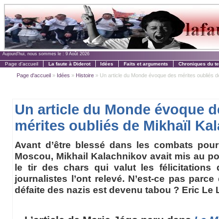
Aujourd'hui, nous sommes le :
9 Août 2026
Page d'accueil
La faute à Diderot
Idées
Faits et arguments
Chroniques du t
Page d'accueil
»
Idées
»
Histoire
» Un article du Monde évoque des mérites oubliés de 
Un article du Monde évoque d
mérites oubliés de Mikhaïl Ka
Avant d’être blessé dans les combats pou
Moscou, Mikhail Kalachnikov avait mis au po
le tir des chars qui valut les félicitatio
journalistes l’ont relevé. N’est-ce pas parce
défaite des nazis est devenu tabou ? Eric Le