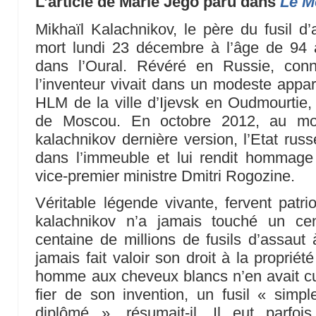
L’article de Marie Jégo paru dans
Le M
Mikhaïl Kalachnikov, le père du fusil 
mort lundi 23 décembre à l’âge de 94 a
dans l’Oural. Révéré en Russie, con
l’inventeur vivait dans un modeste appa
HLM de la ville d’Ijevsk en Oudmourtie, 
de Moscou. En octobre 2012, au mo
kalachnikov dernière version, l’Etat russ
dans l’immeuble et lui rendit hommage
vice-premier ministre Dmitri Rogozine.
Véritable légende vivante, fervent patri
kalachnikov n’a jamais touché un ce
centaine de millions de fusils d’assau
jamais fait valoir son droit à la propriété 
homme aux cheveux blancs n’en avait cure
fier de son invention, un fusil « simpl
diplômé », résumait-il. Il eut parfois