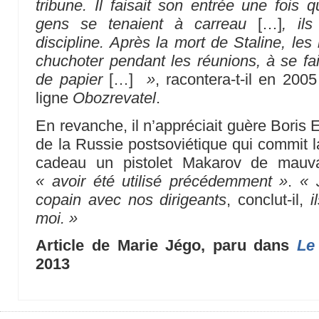
tribune. Il faisait son entrée une fois 
gens se tenaient à carreau
[…]
, ils
discipline. Après la mort de Staline, le
chuchoter pendant les réunions, à se fai
de papier
[…]
»
, racontera-t-il en 200
ligne
Obozrevatel
.
En revanche, il n’appréciait guère Boris E
de la Russie postsoviétique qui commit l
cadeau un pistolet Makarov de mauvai
« avoir été utilisé précédemment »
.
« 
copain avec nos dirigeants
, conclut-il,
i
moi. »
Article de Marie Jégo, paru dans
Le
2013