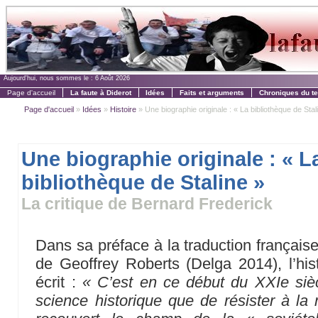
Aujourd'hui, nous sommes le :
6 Août 2026
Page d'accueil
La faute à Diderot
Idées
Faits et arguments
Chroniques du t
Page d'accueil
»
Idées
»
Histoire
» Une biographie originale : « La bibliothèque de Stali
Une biographie originale : « L
bibliothèque de Staline »
La critique de Bernard Frederick
Dans sa préface à la traduction français
de Geoffrey Roberts (Delga 2014), l’his
écrit :
« C’est en ce début du XXIe sièc
science historique que de résister à la 