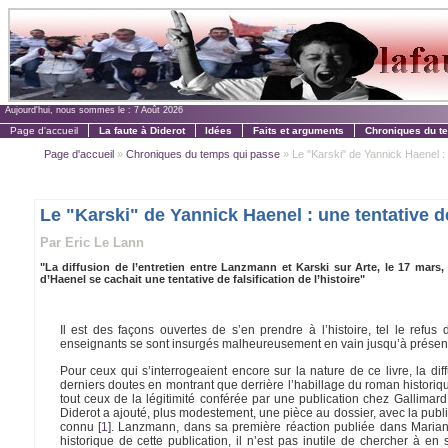
Aujourd'hui, nous sommes le :
7 Août 2026
Page d'accueil
La faute à Diderot
Idées
Faits et arguments
Chroniques du t
Page d'accueil
»
Chroniques du temps qui passe
» Le "Karski" de Yannick Haenel : u
Le "Karski" de Yannick Haenel : une tentative de 
Par Eric Le Lann
"La diffusion de l’entretien entre Lanzmann et Karski sur Arte, le 17 mars,
d’Haenel se cachait une tentative de falsification de l’histoire"
Il est des façons ouvertes de s’en prendre à l’histoire, tel le refu
enseignants se sont insurgés malheureusement en vain jusqu’à présent. 
Pour ceux qui s’interrogeaient encore sur la nature de ce livre, la di
derniers doutes en montrant que derrière l’habillage du roman historiqu
tout ceux de la légitimité conférée par une publication chez Gallimard
Diderot a ajouté, plus modestement, une pièce au dossier, avec la public
connu
[
1
]
. Lanzmann, dans sa première réaction publiée dans Mariann
historique de cette publication, il n’est pas inutile de chercher à en 