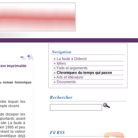
Navigation
»
La faute à Diderot
»
Idées
ion imprimable
»
Faits et arguments
»
Chroniques du temps qui passe
»
Arts et littérature
»
Documents
du roman historique
Rechercher
ntre lequel les
mple récent.
de dissiper les
mportants, avant
site La faute à
u en 1995 et peu
Fil RSS
néant la valeur
Soviétique déjà