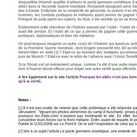
disqualifiée (Haenel qualifie d’ailleurs le pacte germano-soviétique d’al
alliés dans la Seconde Guerre mondiale, Roosevelt rejoignant ainsi Stal
dire à Karski. Entâchée de la complicité de génocide, la victoire n’en ét
hommes, les combats politiques et militaires ayant permis de gagner la
Pologne de juste parmi les nations. Au final, il me semble qu’on se trouva
Evidemment cette réécriture de l’histoire passait par l’oubli : l’oubli de
avait été perdue. Et l’oubli de ce qui a permis de gagner cette guerre
politiques, diplomatiques et bien sûr militaires.
On peut toujours imaginer un autre cours de l’Histoire qui aurait pu évi
de la Première Guerre mondiale, dont Engels pressentit très tôt qu’el
mirent Hitler en selle
[
3
]
? Etait-ce au moment des multiples accommod
puis de Munich ? Etait-ce avec le refus de l’alliance avec l’Union Soviétiq
Si la Shoah est un évènement unique, comme l’a été d’une autre manièr
livre d’Haenel devait effacer pour ériger une autre vérité quasi-officielle
A lire également sur le site l’article
Pourquoi les alliés n’ont pas bo
qu’à la vérité
.
Notes :
[
1
]
Il n’est pas inutile de relever que cette polémique a été relancée p
Jérusalem : "devant les photos aériennes du camp d’Auschwitz, prises
pourquoi les États-Unis n’avaient pas bombardé le site. En effet, le
concentrer leurs forces sur le front militaire. Enfin, avant de repartir, l
Publié le 11/01/2008 sur Le Point.fr. On le voit l’inspiration de celui qui s
[
2
]
Voir à ce sujet l’article
Le pacte germano-soviétique, une entente de 