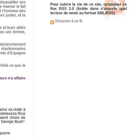
 disqualifier ses
Pour suivre la vie de ce site, syndiquez ce
 Haenel le fait
flux RSS 2.0 (lisible dans n'importe quel
vé l’honneur des
lecteur de news au format XML/RSS).
s justes, et la
S'inscrire à ce fil
 et leurs alliés
tes ses formes,
du déclenchement
 réactionnaires
ents d’Espagne
Voilà ce que le
ature n’a affaire
insi sa visite à
ondoleezza Rice
aient choisi de
l, George Bush".
guerre