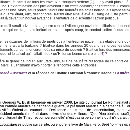
liance, faisant fi de tous les travaux historiques sérieux
[
2
]
), il n’y avait plus qu’à
ine. L’extermination des juifs devenait
« un crime commis par l’humanité »
, comme
ait pas une. Alors, seuls pouvait alors être honorés les actes individuels ayant sau
 guerre étant, eux, déshonorés. Karski était ainsi élevé au rang de juste parmi le
it là devant un nouvel avatar de la tentative de discréditer l’action politique.
 ce qu’il serait advenu si la guerre contre l’Allemagne nazie, le militarisme japonais
, ce qui ne fut jamais inéluctable sinon après coup, le combat collectif sous tou
ter les dizaines de millions de morts dus à l’entreprise nazie : mais était-ce lors 
le mènerait à la barbarie ? Etait-ce dans les années 20 quand les forces les plus
ements qui commencèrent dès sa prise du pouvoir ? Etait-ce lors des renoncem
ue, et le calcul qu’il fallait mieux qu’Hitler se tourne contre elle
[
4
]
?
e le génocide indien aux Etats-Unis, elle ne peut être dissociée de ce contexte. 
. Merci à Lanzmann d’avoir porter le fer contre cette entreprise.
mbardé Auschwitz
et la réponse de Claude Lanzman à Yannick Haenel :
La littér
ar Georges W. Bush lui-même en janvier 2008. Le site du journal Le Point relatait a
 par l’armée américaine pendant la guerre, le président américain a demandé à C
s Alliés étaient au courant de l’existence des camps de concentration, mais av
e président américain a écrit dans le livre d’or des visiteurs : "Que Dieu bénisse Israë
e dit tenant de "l’insurrection personnelle" n’est pas si personnelle qu’il n’y paraît...
circonstances
publié sur ce site, ou encore le livre de Marc Fero,
Sept hommes en 