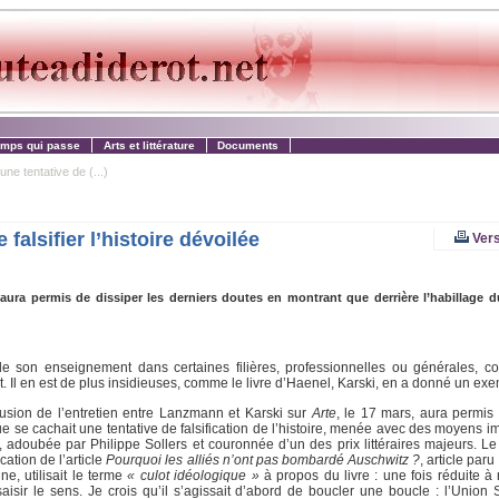
emps qui passe
Arts et littérature
Documents
ne tentative de (...)
falsifier l’histoire dévoilée
Vers
 aura permis de dissiper les derniers doutes en montrant que derrière l’habillage 
s de son enseignement dans certaines filières, professionnelles ou générales, co
Il en est de plus insidieuses, comme le livre d’Haenel, Karski, en a donné un exe
ffusion de l’entretien entre Lanzmann et Karski sur
Arte
, le 17 mars, aura permis 
e se cachait une tentative de falsification de l’histoire, menée avec des moyens i
, adoubée par Philippe Sollers et couronnée d’un des prix littéraires majeurs. Le 
ation de l’article
Pourquoi les alliés n’ont pas bombardé Auschwitz ?
, article par
e, utilisait le terme
« culot idéologique »
à propos du livre : une fois réduite à 
saisir le sens. Je crois qu’il s’agissait d’abord de boucler une boucle : l’Union 