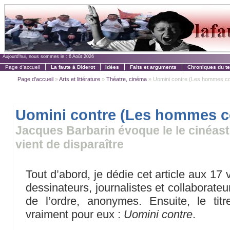
Aujourd'hui, nous sommes le :
6 Août 2026
Page d'accueil
La faute à Diderot
Idées
Faits et arguments
Chroniques du t
Page d'accueil
»
Arts et littérature
»
Théatre, cinéma
» Uomini contre (Les hommes co
Uomini contre (Les hommes c
Jacques Barbarin évoque le le cinéast
vient de disparaître
Tout d’abord, je dédie cet article aux 17 v
dessinateurs, journalistes et collaborate
de l’ordre, anonymes. Ensuite, le tit
vraiment pour eux :
Uomini contre
.