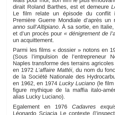
Mais pour moi, son film le plus émouvan
dirait Roland Barthes, est et demeure
L
Le film relate un épisode du conflit i
Première Guerre Mondiale d’après un 
anno sull’Altipiano
. À sa sortie, en Italie
et d’un procès pour
« dénigrement de l’
un acquittement.
Parmi les films « dossier » notons en 
(Sous l’impulsion de l’entrepreneur No
Naples transforme des terrains agricoles 
en 1972
L’affaire Mattéi
, du nom du fonc
de la Société Nationale des Hydrocarbu
en 1962, en 1974
Lucky Luciano
(le film
figure mythique de la maffia italo-amé
alias Lucky Luciano).
Egalement en 1976
Cadavres exqui
Léonardo Sciacia Le contexte (l’insp